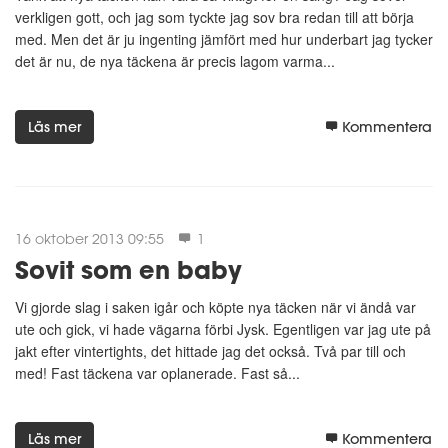
verkligen gott, och jag som tyckte jag sov bra redan till att börja
med. Men det är ju ingenting jämfört med hur underbart jag tycker
det är nu, de nya täckena är precis lagom varma...
Läs mer
Kommentera
16 oktober 2013 09:55
1
Sovit som en baby
Vi gjorde slag i saken igår och köpte nya täcken när vi ändå var
ute och gick, vi hade vägarna förbi Jysk. Egentligen var jag ute på
jakt efter vintertights, det hittade jag det också. Två par till och
med! Fast täckena var oplanerade. Fast så...
Läs mer
Kommentera