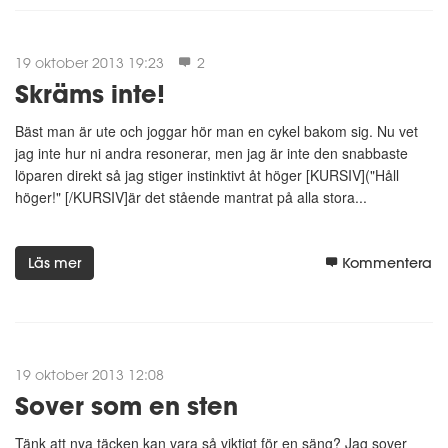
19 oktober 2013 19:23
2
Skräms inte!
Bäst man är ute och joggar hör man en cykel bakom sig. Nu vet
jag inte hur ni andra resonerar, men jag är inte den snabbaste
löparen direkt så jag stiger instinktivt åt höger [KURSIV]("Håll
höger!" [/KURSIV]är det stående mantrat på alla stora...
Läs mer
Kommentera
19 oktober 2013 12:08
Sover som en sten
Tänk att nya täcken kan vara så viktigt för en säng? Jag sover