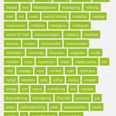
mässa
mat
Matdagboken
matlagning
mätning
mått
md
mello
mental träning
metallica
middag
midsommar
militären
miniatyrer
minibands
minne för livet
minutmaningen
möblera
modifast
mormor
motion
motioncykel
motionscykel
motivation
motorsåg
mounjaro
mugcake
musik
muskler
must
mysterium
myter
nästan paleo
nnr
nöjd
nostalgi
nota
nutrilett
nyår
nybörjare
nyttigt
obesitas
odla
odling
olycka
omstart
omtag
ont
opera
orientering
ost
ostkaka
överraskning
överträning
Övervikt
ozempic
paj
paleo
pallkrageodling
påsk
pastasubstitut
paula
pavlov
pb
periodisk fasta
personbästa