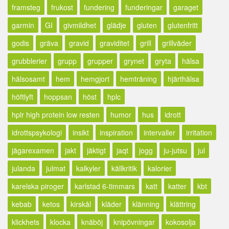
framsteg
frukost
fundering
funderingar
garaget
garmin
GI
givmildhet
glädje
gluten
glutenfritt
godis
gräva
gravid
graviditet
grill
grillväder
grubblerier
grupp
grupper
grynet
gryta
hälsa
hälsosamt
hem
hemgjort
hemträning
hjärthälsa
höftlyft
hoppsan
höst
hplc
hplr high protein low resten
humor
hus
idrott
idrottspsykologi
insikt
inspiration
intervaller
irritation
jägarexamen
jakt
jäktigt
jaqt
jogg
ju-jutsu
jul
julanda
julmat
kalkyler
källkritik
kalorier
karelska piroger
karlstad 6-timmars
katt
katter
kbt
kebab
ketos
kirskål
kläder
klänning
klättring
klickhets
klocka
knäböj
knipövningar
kokosolja