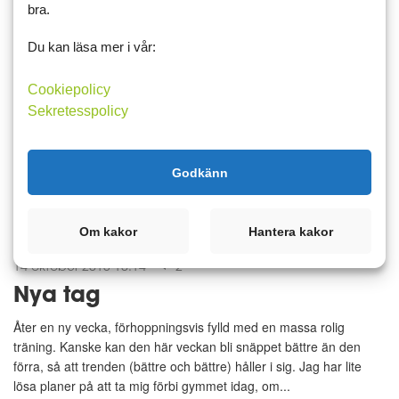
bra.
Jag blir lite trött på medierna ibland. Det senaste som verkar vara
Du kan läsa mer i vår:
i ropet nu är att jaga "hälsohetsare" (och till den gruppen räknas
alla som joggar mer än en gång i veckan, går på yoga, kör zumba
eller gymmar). I stort sett alla som tänker p...
Cookiepolicy
Sekretesspolicy
Träning
Läs mer
Kommentera
Godkänn
Om kakor
Hantera kakor
14 oktober 2013 10:14
2
Nya tag
Åter en ny vecka, förhoppningsvis fylld med en massa rolig
träning. Kanske kan den här veckan bli snäppet bättre än den
förra, så att trenden (bättre och bättre) håller i sig. Jag har lite
lösa planer på att ta mig förbi gymmet idag, om...