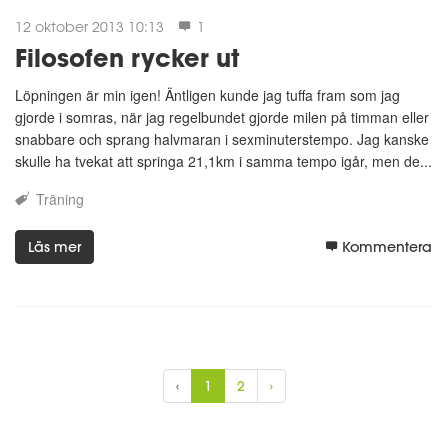
12 oktober 2013 10:13
1
Filosofen rycker ut
Löpningen är min igen! Äntligen kunde jag tuffa fram som jag
gjorde i somras, när jag regelbundet gjorde milen på timman eller
snabbare och sprang halvmaran i sexminuterstempo. Jag kanske
skulle ha tvekat att springa 21,1km i samma tempo igår, men de...
Träning
Läs mer
Kommentera
‹
1
2
›