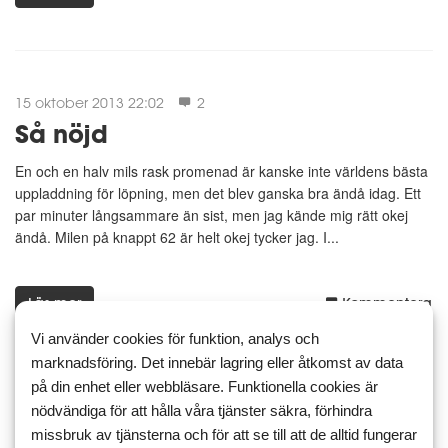
15 oktober 2013 22:02
2
Så nöjd
En och en halv mils rask promenad är kanske inte världens bästa
uppladdning för löpning, men det blev ganska bra ändå idag. Ett
par minuter långsammare än sist, men jag kände mig rätt okej
ändå. Milen på knappt 62 är helt okej tycker jag. I...
Läs mer
Kommentera
Vi använder cookies för funktion, analys och
marknadsföring. Det innebär lagring eller åtkomst av data
på din enhet eller webbläsare. Funktionella cookies är
nödvändiga för att hålla våra tjänster säkra, förhindra
15 oktober 2013 00:58
2
missbruk av tjänsterna och för att se till att de alltid fungerar
Lite trött så där ibland