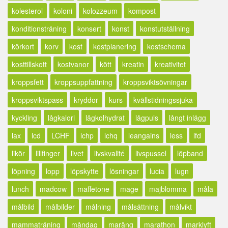
kolesterol
koloni
kolozzeum
kompost
konditionsträning
konsert
konst
konstutställning
körkort
korv
kost
kostplanering
kostschema
kosttillskott
kostvanor
kött
kreatin
kreativitet
kroppsfett
kroppsuppfattning
kroppsviktsövningar
kroppsviktspass
kryddor
kurs
kvällstidningssjuka
kyckling
lågkalori
lågkolhydrat
lågpuls
långt inlägg
lax
lcd
LCHF
lchp
lchq
leangains
less
lfd
likör
lillfinger
livet
livskvalité
livspussel
löpband
löpning
lopp
löpskytte
lösningar
lucia
lugn
lunch
madcow
maffetone
mage
majblomma
måla
målbild
målbilder
målning
målsättning
målvikt
mammaträning
måndag
maräng
marathon
marklyft