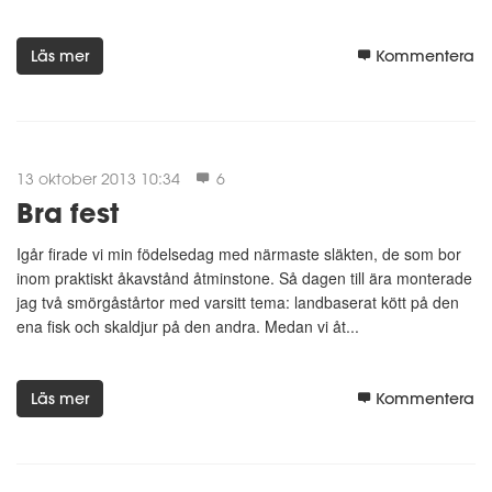
Läs mer
Kommentera
13 oktober 2013 10:34
6
Bra fest
Igår firade vi min födelsedag med närmaste släkten, de som bor
inom praktiskt åkavstånd åtminstone. Så dagen till ära monterade
jag två smörgåstårtor med varsitt tema: landbaserat kött på den
ena fisk och skaldjur på den andra. Medan vi åt...
Läs mer
Kommentera