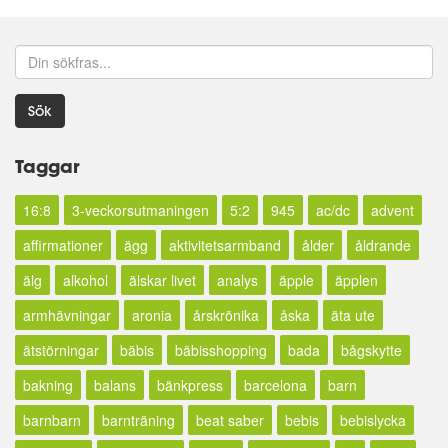
Sök
Taggar
16:8
3-veckorsutmaningen
5:2
945
ac/dc
advent
affirmationer
ägg
aktivitetsarmband
ålder
åldrande
älg
alkohol
älskar livet
analys
äpple
äpplen
armhävningar
aronia
årskrönika
åska
äta ute
ätstörningar
bäbis
bäbisshopping
bada
bågskytte
bakning
balans
bänkpress
barcelona
barn
barnbarn
barnträning
beat saber
bebis
bebislycka