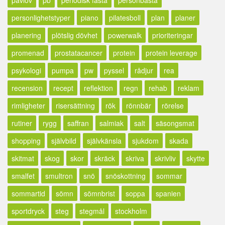
personlighetstyper
piano
pilatesboll
plan
planer
planering
plötslig dövhet
powerwalk
prioriteringar
promenad
prostatacancer
protein
protein leverage
psykologi
pumpa
pw
pyssel
rådjur
rea
recension
recept
reflektion
regn
rehab
reklam
rimligheter
risersättning
rök
rönnbär
rörelse
rutiner
rygg
saffran
salmiak
salt
säsongsmat
shopping
självbild
självkänsla
sjukdom
skada
skitmat
skog
skor
skräck
skriva
skrivliv
skytte
smalfet
smultron
snö
snöskottning
sommar
sommartid
sömn
sömnbrist
soppa
spanien
sportdryck
steg
stegmål
stockholm