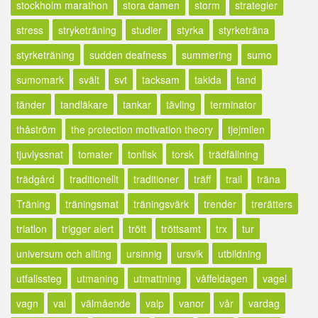
stockholm marathon
stora damen
storm
strategier
stress
stryketräning
studier
styrka
styrketräna
styrketräning
sudden deafness
summering
sumo
sumomark
svält
svt
tacksam
takida
tand
tänder
tandläkare
tankar
tävling
terminator
thåström
the protection motivation theory
tjejmilen
tjuvlyssnat
tomater
tonfisk
torsk
trädfällning
trädgård
traditionellt
traditioner
träff
trail
träna
Träning
träningsmat
träningsvärk
trender
trerätters
triatlon
trigger alert
trött
tröttsamt
trx
tur
universum och allting
ursinnig
ursvik
utbildning
utfallssteg
utmaning
utmattning
våffeldagen
vagel
vagn
val
välmående
valp
vanor
vår
vardag