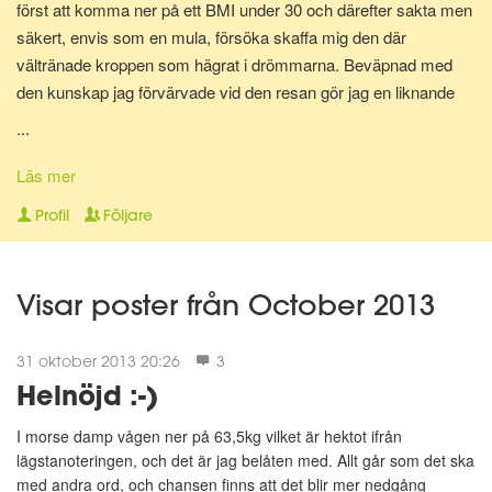
först att komma ner på ett BMI under 30 och därefter sakta men
säkert, envis som en mula, försöka skaffa mig den där
vältränade kroppen som hägrat i drömmarna. Beväpnad med
den kunskap jag förvärvade vid den resan gör jag en liknande
resa en gång till för att bli av med mina gravidkilo och åter kunna
...
springa marathon.
Läs mer
Nu för tiden är jag en av Matdagbokens mentorer, skicka ett
Profil
Följare
privat meddelande om du vill ha stöd och pepp privat eller om du
vill ha någon att bolla ideer med.
Visar poster från October 2013
31 oktober 2013 20:26
3
Helnöjd :-)
I morse damp vågen ner på 63,5kg vilket är hektot ifrån
lägstanoteringen, och det är jag belåten med. Allt går som det ska
med andra ord, och chansen finns att det blir mer nedgång