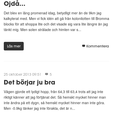
Ojdå...
Det blev en lång promenad idag, betydligt mer än de 9km jag
kalkylerat med. Men vi fick idén att gå från kolonilotten till Bromma
blocks för att shoppa lite och det visade sig vara lite längre än jag
tänkt mig. Men solen strålade och himlen var s...
Läs mer
Kommentera
25 oktober 2013 09:51
5
Det börjar ju bra
Vågen gjorde ett lydigt hopp, från 64,3 till 63,4 trots att jag inte
riktigt känner att jag förtjänat det. Så hemskt mycket hinner man
inte ändra på ett dygn, så hemskt mycket hinner man inte göra.
Men -0.9kg tänker jag inte förakta, det är n...