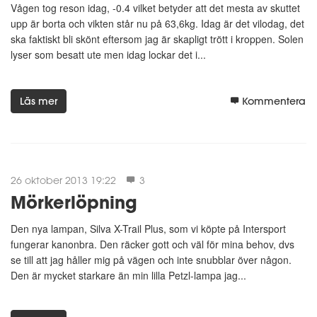
Vågen tog reson idag, -0.4 vilket betyder att det mesta av skuttet
upp är borta och vikten står nu på 63,6kg. Idag är det vilodag, det
ska faktiskt bli skönt eftersom jag är skapligt trött i kroppen. Solen
lyser som besatt ute men idag lockar det i...
Läs mer
Kommentera
26 oktober 2013 19:22
3
Mörkerlöpning
Den nya lampan, Silva X-Trail Plus, som vi köpte på Intersport
fungerar kanonbra. Den räcker gott och väl för mina behov, dvs
se till att jag håller mig på vägen och inte snubblar över någon.
Den är mycket starkare än min lilla Petzl-lampa jag...