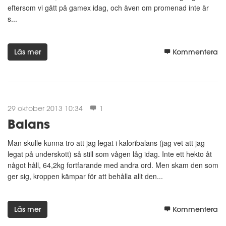
eftersom vi gått på gamex idag, och även om promenad inte är
s...
Läs mer
Kommentera
29 oktober 2013 10:34
1
Balans
Man skulle kunna tro att jag legat i kaloribalans (jag vet att jag
legat på underskott) så still som vågen låg idag. Inte ett hekto åt
något håll, 64,2kg fortfarande med andra ord. Men skam den som
ger sig, kroppen kämpar för att behålla allt den...
Läs mer
Kommentera