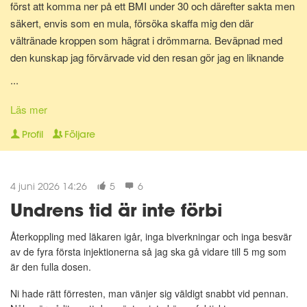
först att komma ner på ett BMI under 30 och därefter sakta men
säkert, envis som en mula, försöka skaffa mig den där
vältränade kroppen som hägrat i drömmarna. Beväpnad med
den kunskap jag förvärvade vid den resan gör jag en liknande
resa en gång till för att bli av med mina gravidkilo och åter kunna
...
springa marathon.
Läs mer
Nu för tiden är jag en av Matdagbokens mentorer, skicka ett
Profil
Följare
privat meddelande om du vill ha stöd och pepp privat eller om du
vill ha någon att bolla ideer med.
4 juni 2026 14:26
5
6
Undrens tid är inte förbi
Återkoppling med läkaren igår, inga biverkningar och inga besvär
av de fyra första injektionerna så jag ska gå vidare till 5 mg som
är den fulla dosen.
Ni hade rätt förresten, man vänjer sig väldigt snabbt vid pennan.