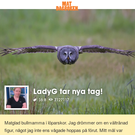
LadyG tar nya tag!
16:8
7127117
Matglad bullmamma i löparskor. Jag drömmer om en vältränad
figur, något jag inte ens vågade hoppas på förut. Mitt mål var