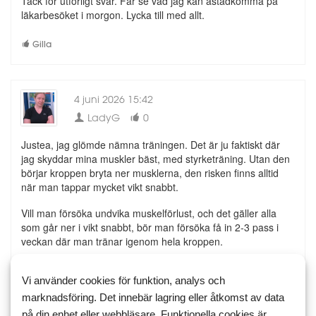
Tack för utförligt svar. Får se vad jag kan åstadkomma på
läkarbesöket i morgon. Lycka till med allt.
Gilla
4 juni 2026 15:42
LadyG
0
Justea, jag glömde nämna träningen. Det är ju faktiskt där
jag skyddar mina muskler bäst, med styrketräning. Utan den
börjar kroppen bryta ner musklerna, den risken finns alltid
när man tappar mycket vikt snabbt.
Vill man försöka undvika muskelförlust, och det gäller alla
som går ner i vikt snabbt, bör man försöka få in 2-3 pass i
veckan där man tränar igenom hela kroppen.
Gilla
Vi använder cookies för funktion, analys och
marknadsföring. Det innebär lagring eller åtkomst av data
på din enhet eller webbläsare. Funktionella cookies är