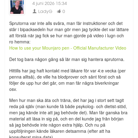
4 juni 2026 15:34
LadyG
0
Sprutorna var inte alls svåra, man får instruktioner och det
står i bipacksedeln hur man gör men jag tyckte det var lättare
att förstå när jag fick se hur man gjorde på video i lugn och
ro hemma:
How to use your Mounjaro pen - Official Manufacturer Video
Det tog bara någon gång så lär man sig hantera sprutorna.
Hittills har jag haft kontakt med läkare för var 4:e vecka (per
penna alltså), de ville ha blodprover och sånt först och så
följer de upp hur det går, om man får några biverkningar
osv.
Men hur man ska äta och träna, det har jag i stort sett tagit
reda på själv (man kunde få både psykolog- och dietist-stöd,
men jag kände inte att jag behövde det). Man får ganska bra
material att läsa in sig på, och en del kunde jag från början
så jag behövde inte någon extra hjälp. Och nu på
uppföljningen kände läkaren detsamma (efter att ha
konsulterat mina data).