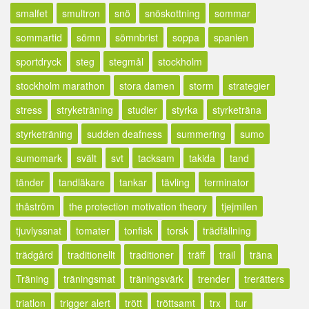
smalfet
smultron
snö
snöskottning
sommar
sommartid
sömn
sömnbrist
soppa
spanien
sportdryck
steg
stegmål
stockholm
stockholm marathon
stora damen
storm
strategier
stress
stryketräning
studier
styrka
styrketräna
styrketräning
sudden deafness
summering
sumo
sumomark
svält
svt
tacksam
takida
tand
tänder
tandläkare
tankar
tävling
terminator
thåström
the protection motivation theory
tjejmilen
tjuvlyssnat
tomater
tonfisk
torsk
trädfällning
trädgård
traditionellt
traditioner
träff
trail
träna
Träning
träningsmat
träningsvärk
trender
trerätters
triatlon
trigger alert
trött
tröttsamt
trx
tur