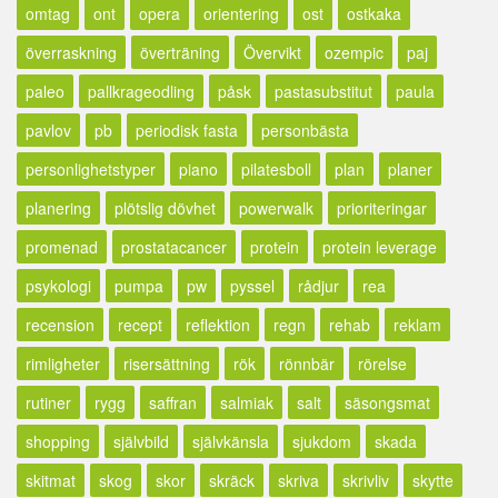
omtag
ont
opera
orientering
ost
ostkaka
överraskning
överträning
Övervikt
ozempic
paj
paleo
pallkrageodling
påsk
pastasubstitut
paula
pavlov
pb
periodisk fasta
personbästa
personlighetstyper
piano
pilatesboll
plan
planer
planering
plötslig dövhet
powerwalk
prioriteringar
promenad
prostatacancer
protein
protein leverage
psykologi
pumpa
pw
pyssel
rådjur
rea
recension
recept
reflektion
regn
rehab
reklam
rimligheter
risersättning
rök
rönnbär
rörelse
rutiner
rygg
saffran
salmiak
salt
säsongsmat
shopping
självbild
självkänsla
sjukdom
skada
skitmat
skog
skor
skräck
skriva
skrivliv
skytte