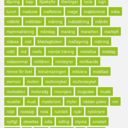
löpning
lopp
löpskytte
lösningar
lucia
lugn
lunch
madcow
maffetone
mage
majblomma
måla
målbild
målbilder
målning
målsättning
målvikt
mammaträning
måndag
maräng
marathon
marklyft
mässa
mat
Matdagboken
matlagning
mätning
mått
md
mello
mental träning
metallica
middag
midsommar
militären
miniatyrer
minibands
minne för livet
minutmaningen
möblera
modifast
mormor
motion
motioncykel
motionscykel
motivation
motorsåg
mounjaro
mugcake
musik
muskler
must
mysterium
myter
nästan paleo
nnr
nöjd
nostalgi
nota
nutrilett
nyår
nybörjare
nyttigt
obesitas
odla
odling
olycka
omstart