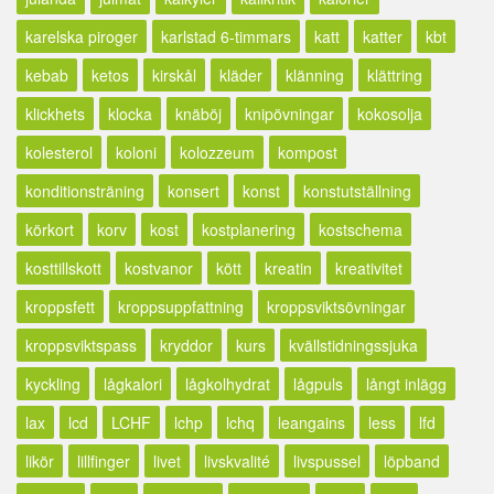
karelska piroger
karlstad 6-timmars
katt
katter
kbt
kebab
ketos
kirskål
kläder
klänning
klättring
klickhets
klocka
knäböj
knipövningar
kokosolja
kolesterol
koloni
kolozzeum
kompost
konditionsträning
konsert
konst
konstutställning
körkort
korv
kost
kostplanering
kostschema
kosttillskott
kostvanor
kött
kreatin
kreativitet
kroppsfett
kroppsuppfattning
kroppsviktsövningar
kroppsviktspass
kryddor
kurs
kvällstidningssjuka
kyckling
lågkalori
lågkolhydrat
lågpuls
långt inlägg
lax
lcd
LCHF
lchp
lchq
leangains
less
lfd
likör
lillfinger
livet
livskvalité
livspussel
löpband