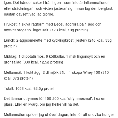
igen. Det händer saker i träningen - som inte är inflammationer
eller sträckningar - och vikten justerar sig. Innan låg den bergfast,
nästan oavsett vad jag gjorde.
Frukost: 1 skiva rågform med Becel, äggröra på 1 ägg och
mycket oregano. Inget salt. (173 kcal, 10g protein)
Lunch: 2-äggsomelette med kycklingbröst (rester) (240 kcal, 33g
protein)
Middag: 1 dl potatismos, 6 köttbullar, 1 msk lingonsylt och en
grönsallad (330 kcal, 12,5g protein)
Mellanmål: 1 kokt ägg, 2 dl mjölk 3% + 1 skopa Whey 100 (310
kcal, 37g protein)
Totalt: 1053 kcal, 92,5g protein
Det lämnar utrymme för 150-200 kcal 'utrymmesmat', t ex en
glass. Eller en kvarg, om jag hellre vill ha det.
Mellanmålen sprider jag ut över dagen, inte för att undvika hunger