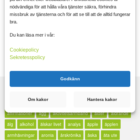
4 juni 2026 15:43
nödvändiga för att hålla våra tjänster säkra, förhindra
LadyG
0
missbruk av tjänsterna och för att se till att de alltid fungerar
bra.
Lycka till du också
mde7r6wc
Du kan läsa mer i vår:
Gilla
Cookiepolicy
Sekretesspolicy
Logga in för att skriva en kommentar.
Godkänn
Taggar
Om kakor
Hantera kakor
16:8
3-veckorsutmaningen
5:2
945
ac/dc
advent
affirmationer
ägg
aktivitetsarmband
ålder
åldrande
älg
alkohol
älskar livet
analys
äpple
äpplen
armhävningar
aronia
årskrönika
åska
äta ute