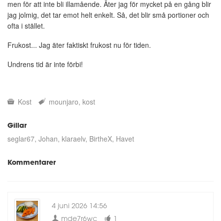
men för att inte bli illamående. Äter jag för mycket på en gång blir
jag jolmig, det tar emot helt enkelt. Så, det blir små portioner och
ofta i stället.
Frukost... Jag äter faktiskt frukost nu för tiden.
Undrens tid är inte förbi!
Kost
mounjaro
kost
Gillar
seglar67
Johan
klaraelv
BirtheX
Havet
Kommentarer
4 juni 2026 14:56
mde7r6wc
1