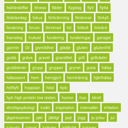
fiskfärsbiffar
fitness
fläder
flygdag
flytt
flytta
födelsedag
fokus
förbränning
fördomar
förkylt
forskning
forum
förvirrad
fot
fotboll
fotvård
framsteg
frukost
fundering
funderingar
garaget
garmin
GI
givmildhet
glädje
gluten
glutenfritt
godis
gräva
gravid
graviditet
grill
grillväder
grubblerier
grupp
grupper
grynet
gryta
hälsa
hälsosamt
hem
hemgjort
hemträning
hjärthälsa
höftlyft
hoppsan
höst
hplc
hplr high protein low resten
humor
hus
idrott
idrottspsykologi
insikt
inspiration
intervaller
irritation
jägarexamen
jakt
jäktigt
jaqt
jogg
ju-jutsu
jul
julanda
julmat
kalkyler
källkritik
kalorier