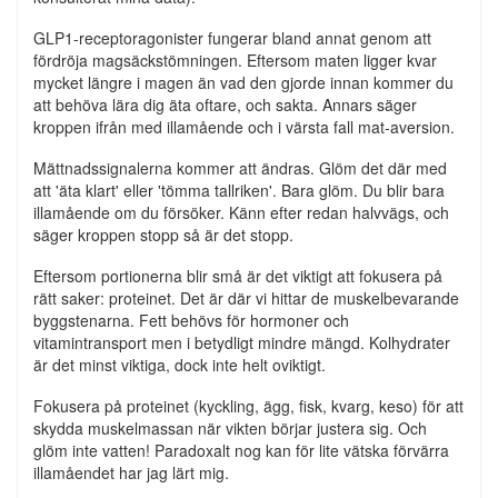
GLP1-receptoragonister fungerar bland annat genom att
fördröja magsäckstömningen. Eftersom maten ligger kvar
mycket längre i magen än vad den gjorde innan kommer du
att behöva lära dig äta oftare, och sakta. Annars säger
kroppen ifrån med illamående och i värsta fall mat-aversion.
Mättnadssignalerna kommer att ändras. Glöm det där med
att 'äta klart' eller 'tömma tallriken'. Bara glöm. Du blir bara
illamående om du försöker. Känn efter redan halvvägs, och
säger kroppen stopp så är det stopp.
Eftersom portionerna blir små är det viktigt att fokusera på
rätt saker: proteinet. Det är där vi hittar de muskelbevarande
byggstenarna. Fett behövs för hormoner och
vitamintransport men i betydligt mindre mängd. Kolhydrater
är det minst viktiga, dock inte helt oviktigt.
Fokusera på proteinet (kyckling, ägg, fisk, kvarg, keso) för att
skydda muskelmassan när vikten börjar justera sig. Och
glöm inte vatten! Paradoxalt nog kan för lite vätska förvärra
illamåendet har jag lärt mig.