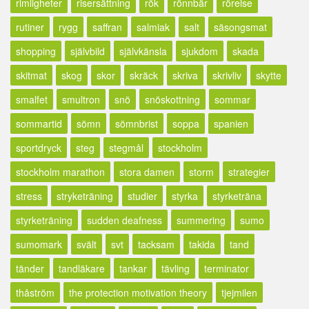
rimligheter
risersättning
rök
rönnbär
rörelse
rutiner
rygg
saffran
salmiak
salt
säsongsmat
shopping
självbild
självkänsla
sjukdom
skada
skitmat
skog
skor
skräck
skriva
skrivliv
skytte
smalfet
smultron
snö
snöskottning
sommar
sommartid
sömn
sömnbrist
soppa
spanien
sportdryck
steg
stegmål
stockholm
stockholm marathon
stora damen
storm
strategier
stress
stryketräning
studier
styrka
styrketräna
styrketräning
sudden deafness
summering
sumo
sumomark
svält
svt
tacksam
takida
tand
tänder
tandläkare
tankar
tävling
terminator
thåström
the protection motivation theory
tjejmilen