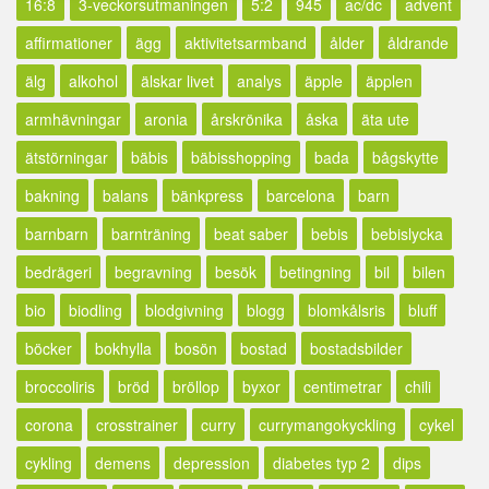
16:8
3-veckorsutmaningen
5:2
945
ac/dc
advent
affirmationer
ägg
aktivitetsarmband
ålder
åldrande
älg
alkohol
älskar livet
analys
äpple
äpplen
armhävningar
aronia
årskrönika
åska
äta ute
ätstörningar
bäbis
bäbisshopping
bada
bågskytte
bakning
balans
bänkpress
barcelona
barn
barnbarn
barnträning
beat saber
bebis
bebislycka
bedrägeri
begravning
besök
betingning
bil
bilen
bio
biodling
blodgivning
blogg
blomkålsris
bluff
böcker
bokhylla
bosön
bostad
bostadsbilder
broccoliris
bröd
bröllop
byxor
centimetrar
chili
corona
crosstrainer
curry
currymangokyckling
cykel
cykling
demens
depression
diabetes typ 2
dips