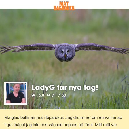
LadyG tar nya tag!
16:8
7117153
Matglad bullmamma i löparskor. Jag drömmer om en vältränad
figur, något jag inte ens vågade hoppas på förut. Mitt mål var