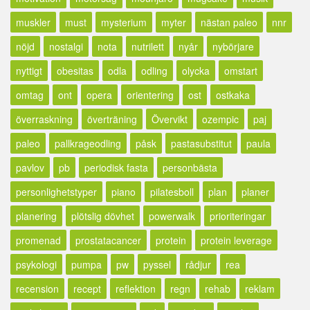
muskler
must
mysterium
myter
nästan paleo
nnr
nöjd
nostalgi
nota
nutrilett
nyår
nybörjare
nyttigt
obesitas
odla
odling
olycka
omstart
omtag
ont
opera
orientering
ost
ostkaka
överraskning
överträning
Övervikt
ozempic
paj
paleo
pallkrageodling
påsk
pastasubstitut
paula
pavlov
pb
periodisk fasta
personbästa
personlighetstyper
piano
pilatesboll
plan
planer
planering
plötslig dövhet
powerwalk
prioriteringar
promenad
prostatacancer
protein
protein leverage
psykologi
pumpa
pw
pyssel
rådjur
rea
recension
recept
reflektion
regn
rehab
reklam