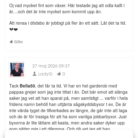
Oj vad mycket fint som växer. Här testade jag att odla kallt i
år....och det är inte mycket som kommit upp än.
Att rensa i dödsbo är jobbigt på fler än ett sätt. Låt det ta tid.
💔❤️
Gilla
27 maj 2026 09:37
LadyG
0
Tack
Bella50
, det får ta tid. Vi har en hel garderob med
pappas grejer som jag inte tittat i än. Det bär emot att slänga
saker jag vet att han sparat på, men samtidigt ... varför i hela
fridens namn behöll han uttjänta sågskyddsbyxor t ex. De är
inte värda tyget de tillverkades av längre, de går inte att laga
och de är för trasiga för att ha som vanliga jobbarbyxor. Just
byxorna är lite lättare att kasta, men andra saker dyker upp
som sätter mig i ett dilemma. Och då vet jag att han
'dödstädade' när han fick diagnosen och fortfarande "hade