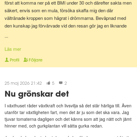
först att komma ner på ett BMI under 30 och därefter sakta men
säkert, envis som en mula, försöka skaffa mig den där
vältränade kroppen som hägrat i drömmarna. Beväpnad med
den kunskap jag förvärvade vid den resan gör jag en liknande
resa en gång till för att bli av med mina gravidkilo och åter kunna
...
springa marathon.
Läs mer
Nu för tiden är jag en av Matdagbokens mentorer, skicka ett
Profil
Följare
privat meddelande om du vill ha stöd och pepp privat eller om du
vill ha någon att bolla ideer med.
25 maj 2026 21:42
5
2
Nu grönskar det
I växthuset råder växtkraft och livsvilja så det står härliga till. Även
utanför tar växtligheten fart, men det är ju som det ska vara. Jag
tjuvar tomaterna dagligen och det känns som att jag nätt och jämt
hinner med, och gurkplantan vill sätta gurka redan.