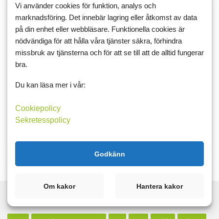
de flesta hästarna hemma" (hans ord, han hade humor runt
Vi använder cookies för funktion, analys och
det där så länge han var sig själv, jag förstod att jag förlorat
marknadsföring. Det innebär lagring eller åtkomst av data
honom när han slutade skämta).
på din enhet eller webbläsare. Funktionella cookies är
nödvändiga för att hålla våra tjänster säkra, förhindra
Det tar sig, det är jag rätt säker på efter att ha kört ner en
påse gamla frön i jorden i tron att "ett eller två tar sig nog" -
missbruk av tjänsterna och för att se till att de alltid fungerar
de flesta var det liv i även efter många år långt efter bäst
bra.
före-datumet på påsen. Så det är bara värmen som saknas
(gissar jag)
Du kan läsa mer i vår:
Cookiepolicy
Sekretesspolicy
Gilla
Godkänn
Logga in för att skriva en kommentar.
Om kakor
Hantera kakor
Taggar