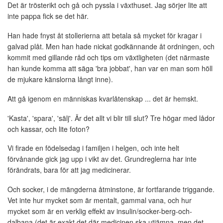
Det är trösterikt och gå och pyssla i växthuset. Jag sörjer lite att
inte pappa fick se det här.
Han hade fnyst åt stollerierna att betala så mycket för kragar i
galvad plåt. Men han hade nickat godkännande åt ordningen, och
kommit med gillande råd och tips om växtligheten (det närmaste
han kunde komma att säga 'bra jobbat', han var en man som höll
de mjukare känslorna långt inne).
Att gå igenom en människas kvarlåtenskap ... det är hemskt.
'Kasta', 'spara', 'sälj'. Är det allt vi blir till slut? Tre högar med lådor
och kassar, och lite foton?
Vi firade en födelsedag i familjen i helgen, och inte helt
förvånande gick jag upp i vikt av det. Grundreglerna har inte
förändrats, bara för att jag medicinerar.
Och socker, i de mängderna åtminstone, är fortfarande triggande.
Vet inte hur mycket som är mentalt, gammal vana, och hur
mycket som är en verklig effekt av insulin/socker-berg-och-
dalbana (det är exakt det där medicinen ska utjämna, men det