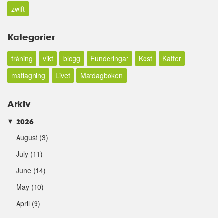
zwift
Kategorier
träning
vikt
blogg
Funderingar
Kost
Katter
matlagning
Livet
Matdagboken
Arkiv
2026
►
August
(3)
July
(11)
June
(14)
May
(10)
April
(9)