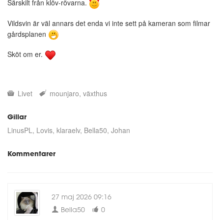
Särskilt från klöv-rövarna.
Vildsvin är väl annars det enda vi inte sett på kameran som filmar
gårdsplanen
Sköt om er.
Livet
mounjaro
växthus
Gillar
LinusPL
Lovis
klaraelv
Bella50
Johan
Kommentarer
27 maj 2026 09:16
Bella50
0