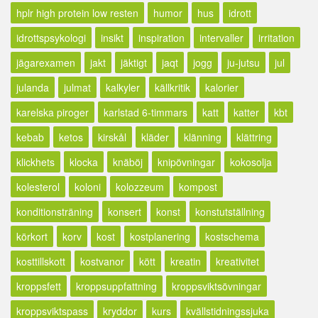
hplr high protein low resten
humor
hus
idrott
idrottspsykologi
insikt
inspiration
intervaller
irritation
jägarexamen
jakt
jäktigt
jaqt
jogg
ju-jutsu
jul
julanda
julmat
kalkyler
källkritik
kalorier
karelska piroger
karlstad 6-timmars
katt
katter
kbt
kebab
ketos
kirskål
kläder
klänning
klättring
klickhets
klocka
knäböj
knipövningar
kokosolja
kolesterol
koloni
kolozzeum
kompost
konditionsträning
konsert
konst
konstutställning
körkort
korv
kost
kostplanering
kostschema
kosttillskott
kostvanor
kött
kreatin
kreativitet
kroppsfett
kroppsuppfattning
kroppsviktsövningar
kroppsviktspass
kryddor
kurs
kvällstidningssjuka