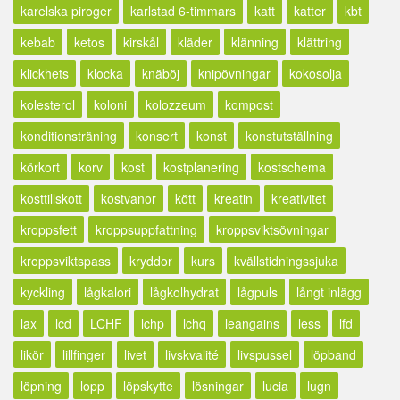
karelska piroger
karlstad 6-timmars
katt
katter
kbt
kebab
ketos
kirskål
kläder
klänning
klättring
klickhets
klocka
knäböj
knipövningar
kokosolja
kolesterol
koloni
kolozzeum
kompost
konditionsträning
konsert
konst
konstutställning
körkort
korv
kost
kostplanering
kostschema
kosttillskott
kostvanor
kött
kreatin
kreativitet
kroppsfett
kroppsuppfattning
kroppsviktsövningar
kroppsviktspass
kryddor
kurs
kvällstidningssjuka
kyckling
lågkalori
lågkolhydrat
lågpuls
långt inlägg
lax
lcd
LCHF
lchp
lchq
leangains
less
lfd
likör
lillfinger
livet
livskvalité
livspussel
löpband
löpning
lopp
löpskytte
lösningar
lucia
lugn