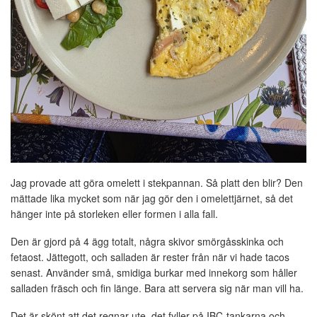
Jag provade att göra omelett i stekpannan. Så platt den blir? Den
mättade lika mycket som när jag gör den i omelettjärnet, så det
hänger inte på storleken eller formen i alla fall.
Den är gjord på 4 ägg totalt, några skivor smörgåsskinka och
fetaost. Jättegott, och salladen är rester från när vi hade tacos
senast. Använder små, smidiga burkar med innekorg som håller
salladen fräsch och fin länge. Bara att servera sig när man vill ha.
Det är skönt att det regnar ute, det fyller på IBC-tankarna och