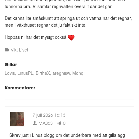
tunnorna bra. Vi samlar regnvatten överallt där det går.
Det känns lite småskumt att springa ut och vattna när det regnar,
men i växthuset regnar det ju faktiskt inte.
Hoppas ni har det mysigt också
vikt
Livet
Gillar
Lovis
LinusPL
BirtheX
aregnisw
Monqi
Kommentarer
7 juli 2026 16:13
MAS63
0
Skrev just i Linus blogg om det underbara med att gilla ägg