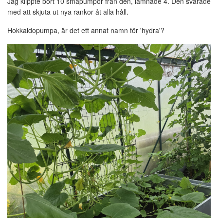
Jag klippte bort 10 småpumpor från den, lämnade 4. Den svarade
med att skjuta ut nya rankor åt alla håll.
Hokkaidopumpa, är det ett annat namn för 'hydra'?