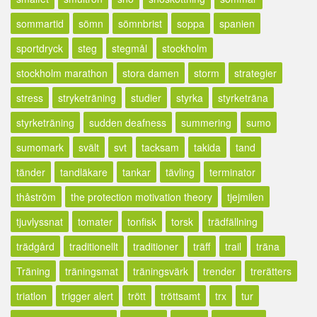
sommartid
sömn
sömnbrist
soppa
spanien
sportdryck
steg
stegmål
stockholm
stockholm marathon
stora damen
storm
strategier
stress
stryketräning
studier
styrka
styrketräna
styrketräning
sudden deafness
summering
sumo
sumomark
svält
svt
tacksam
takida
tand
tänder
tandläkare
tankar
tävling
terminator
thåström
the protection motivation theory
tjejmilen
tjuvlyssnat
tomater
tonfisk
torsk
trädfällning
trädgård
traditionellt
traditioner
träff
trail
träna
Träning
träningsmat
träningsvärk
trender
trerätters
triatlon
trigger alert
trött
tröttsamt
trx
tur