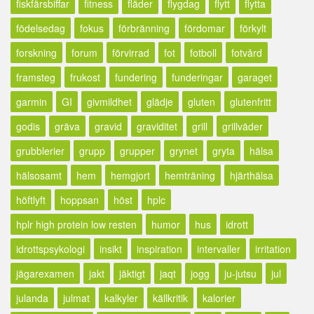
fiskfärsbiffar
fitness
fläder
flygdag
flytt
flytta
födelsedag
fokus
förbränning
fördomar
förkylt
forskning
forum
förvirrad
fot
fotboll
fotvård
framsteg
frukost
fundering
funderingar
garaget
garmin
GI
givmildhet
glädje
gluten
glutenfritt
godis
gräva
gravid
graviditet
grill
grillväder
grubblerier
grupp
grupper
grynet
gryta
hälsa
hälsosamt
hem
hemgjort
hemträning
hjärthälsa
höftlyft
hoppsan
höst
hplc
hplr high protein low resten
humor
hus
idrott
idrottspsykologi
insikt
inspiration
intervaller
irritation
jägarexamen
jakt
jäktigt
jaqt
jogg
ju-jutsu
jul
julanda
julmat
kalkyler
källkritik
kalorier