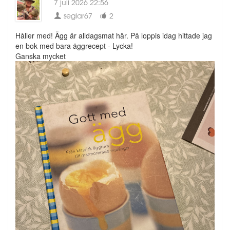
7 juli 2026 22:56
seglar67
2
Håller med! Ägg är alldagsmat här. På loppis idag hittade jag
en bok med bara äggrecept - Lycka!
Ganska mycket