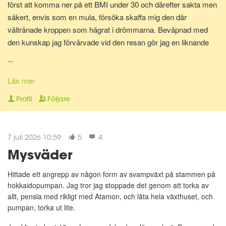
först att komma ner på ett BMI under 30 och därefter sakta men
säkert, envis som en mula, försöka skaffa mig den där
vältränade kroppen som hägrat i drömmarna. Beväpnad med
den kunskap jag förvärvade vid den resan gör jag en liknande
resa en gång till för att bli av med mina gravidkilo och åter kunna
...
springa marathon.
Läs mer
Nu för tiden är jag en av Matdagbokens mentorer, skicka ett
Profil
Följare
privat meddelande om du vill ha stöd och pepp privat eller om du
vill ha någon att bolla ideer med.
7 juli 2026 10:59
5
4
Mysväder
Hittade ett angrepp av någon form av svampväxt på stammen på
hokkaidopumpan. Jag tror jag stoppade det genom att torka av
allt, pensla med rikligt med Atamon, och låta hela växthuset, och
pumpan, torka ut lite.