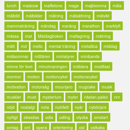
lunch
madcow
maffetone
mage
majblomma
måla
målbild
målbilder
målning
målsättning
målvikt
mammaträning
måndag
maräng
marathon
marklyft
mässa
mat
Matdagboken
matlagning
mätning
mått
md
mello
mental träning
metallica
middag
midsommar
militären
miniatyrer
minibands
minne för livet
minutmaningen
möblera
modifast
mormor
motion
motioncykel
motionscykel
motivation
motorsåg
mounjaro
mugcake
musik
muskler
must
mysterium
myter
nästan paleo
nnr
nöjd
nostalgi
nota
nutrilett
nyår
nybörjare
nyttigt
obesitas
odla
odling
olycka
omstart
omtag
ont
opera
orientering
ost
ostkaka