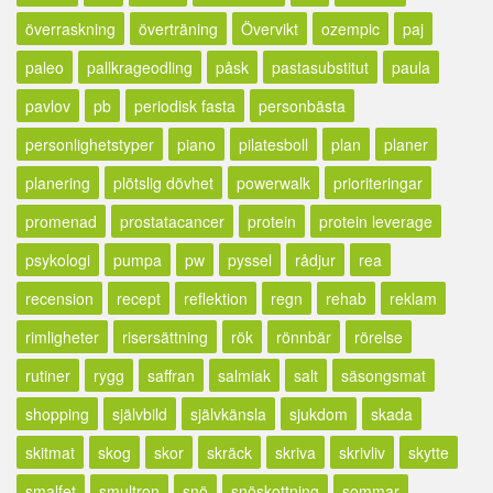
överraskning
överträning
Övervikt
ozempic
paj
paleo
pallkrageodling
påsk
pastasubstitut
paula
pavlov
pb
periodisk fasta
personbästa
personlighetstyper
piano
pilatesboll
plan
planer
planering
plötslig dövhet
powerwalk
prioriteringar
promenad
prostatacancer
protein
protein leverage
psykologi
pumpa
pw
pyssel
rådjur
rea
recension
recept
reflektion
regn
rehab
reklam
rimligheter
risersättning
rök
rönnbär
rörelse
rutiner
rygg
saffran
salmiak
salt
säsongsmat
shopping
självbild
självkänsla
sjukdom
skada
skitmat
skog
skor
skräck
skriva
skrivliv
skytte
smalfet
smultron
snö
snöskottning
sommar