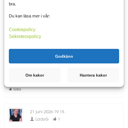
bra.
Gilla
Du kan läsa mer i vår:
Cookiepolicy
21 juni 2026 19:09
Sekretesspolicy
Havet
0
Den kombon har jag inte testat med makrill i omelett.
för mig är makrill på mammas nybakade brödkaka som man
Godkänn
delade mitt i tu.
Om kakor
Hantera kakor
Hur mycket har du gått ner med mounjaro?
Gilla
21 juni 2026 19:15
LadyG
1