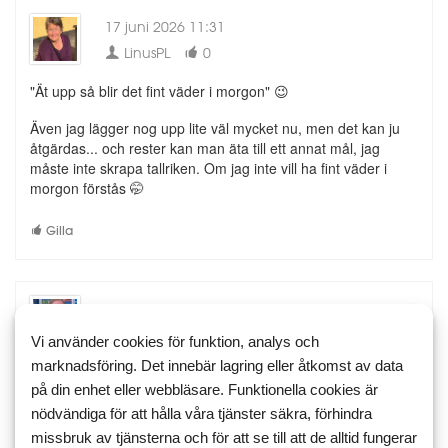
17 juni 2026 11:31
LinusPL
0
"Ät upp så blir det fint väder i morgon" 😉
Även jag lägger nog upp lite väl mycket nu, men det kan ju
åtgärdas... och rester kan man äta till ett annat mål, jag
måste inte skrapa tallriken. Om jag inte vill ha fint väder i
morgon förstås 🤭
Gilla
17 juni 2026 12:30
LadyG
1
Vi använder cookies för funktion, analys och
marknadsföring. Det innebär lagring eller åtkomst av data
Fint väder är relativt, jag är supertacksam för allt regn så det
på din enhet eller webbläsare. Funktionella cookies är
fyller på tankarna. Vi samlar regnvatten till växthuset, och det
var förskräckligt tomt i dem ett tag så, om vackert väder är
nödvändiga för att hålla våra tjänster säkra, förhindra
sol får du väldigt gärna kasta mer mat
LinusPL
missbruk av tjänsterna och för att se till att de alltid fungerar