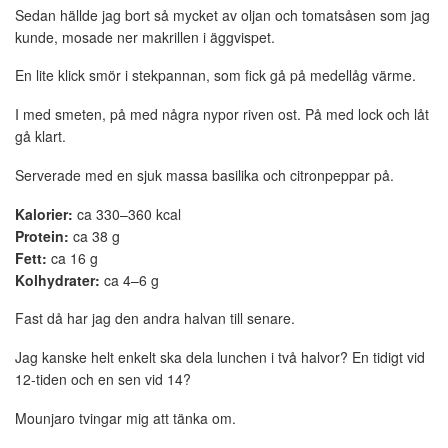
Sedan hällde jag bort så mycket av oljan och tomatsåsen som jag
kunde, mosade ner makrillen i äggvispet.
En lite klick smör i stekpannan, som fick gå på medellåg värme.
I med smeten, på med några nypor riven ost. På med lock och låt
gå klart.
Serverade med en sjuk massa basilika och citronpeppar på.
Kalorier:
ca 330–360 kcal
Protein:
ca 38 g
Fett:
ca 16 g
Kolhydrater:
ca 4–6 g
Fast då har jag den andra halvan till senare.
Jag kanske helt enkelt ska dela lunchen i två halvor? En tidigt vid
12-tiden och en sen vid 14?
Mounjaro tvingar mig att tänka om.