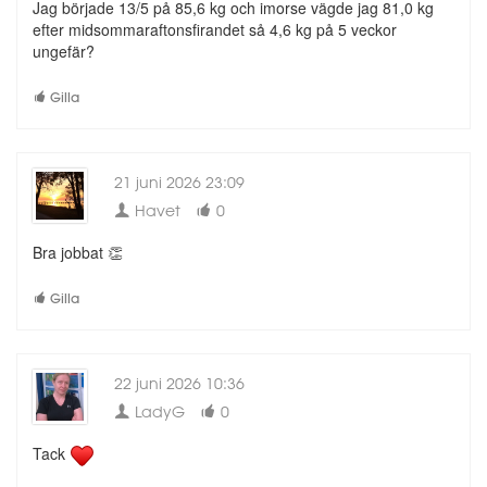
Jag började 13/5 på 85,6 kg och imorse vägde jag 81,0 kg
efter midsommaraftonsfirandet så 4,6 kg på 5 veckor
ungefär?
Gilla
21 juni 2026 23:09
Havet
0
Bra jobbat 👏
Gilla
22 juni 2026 10:36
LadyG
0
Tack