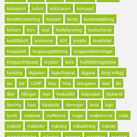
kolesterol
koloni
kolozzeum
kompost
konditionsträning
konsert
konst
konstutställning
körkort
korv
kost
kostplanering
kostschema
kosttillskott
kostvanor
kött
kreatin
kreativitet
kroppsfett
kroppsuppfattning
kroppsviktsövningar
kroppsviktspass
kryddor
kurs
kvällstidningssjuka
kyckling
lågkalori
lågkolhydrat
lågpuls
långt inlägg
lax
lcd
LCHF
lchp
lchq
leangains
less
lfd
likör
lillfinger
livet
livskvalité
livspussel
löpband
löpning
lopp
löpskytte
lösningar
lucia
lugn
lunch
madcow
maffetone
mage
majblomma
måla
målbild
målbilder
målning
målsättning
målvikt
mammaträning
måndag
maräng
marathon
marklyft