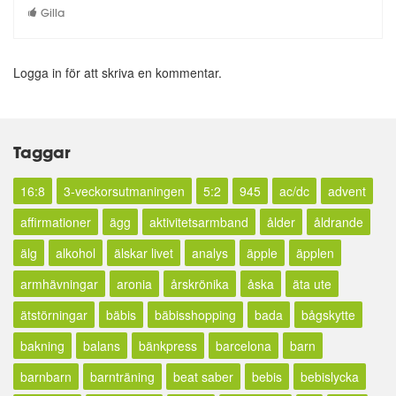
Gilla
Logga in för att skriva en kommentar.
Taggar
16:8
3-veckorsutmaningen
5:2
945
ac/dc
advent
affirmationer
ägg
aktivitetsarmband
ålder
åldrande
älg
alkohol
älskar livet
analys
äpple
äpplen
armhävningar
aronia
årskrönika
åska
äta ute
ätstörningar
bäbis
bäbisshopping
bada
bågskytte
bakning
balans
bänkpress
barcelona
barn
barnbarn
barnträning
beat saber
bebis
bebislycka