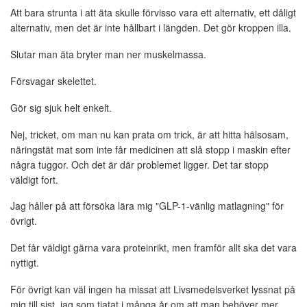
Att bara strunta i att äta skulle förvisso vara ett alternativ, ett dåligt
alternativ, men det är inte hållbart i längden. Det gör kroppen illa.
Slutar man äta bryter man ner muskelmassa.
Försvagar skelettet.
Gör sig sjuk helt enkelt.
Nej, tricket, om man nu kan prata om trick, är att hitta hälsosam,
näringstät mat som inte får medicinen att slå stopp i maskin efter
några tuggor. Och det är där problemet ligger. Det tar stopp
väldigt fort.
Jag håller på att försöka lära mig "GLP-1-vänlig matlagning" för
övrigt.
Det får väldigt gärna vara proteinrikt, men framför allt ska det vara
nyttigt.
För övrigt kan väl ingen ha missat att Livsmedelsverket lyssnat på
mig till sist, jag som tjatat i många år om att man behöver mer