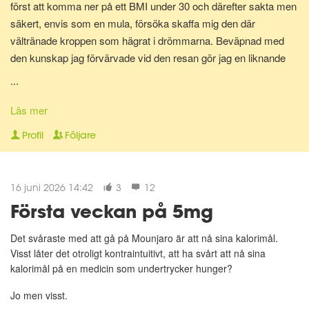
först att komma ner på ett BMI under 30 och därefter sakta men
säkert, envis som en mula, försöka skaffa mig den där
vältränade kroppen som hägrat i drömmarna. Beväpnad med
den kunskap jag förvärvade vid den resan gör jag en liknande
resa en gång till för att bli av med mina gravidkilo och åter kunna
...
springa marathon.
Läs mer
Nu för tiden är jag en av Matdagbokens mentorer, skicka ett
Profil
Följare
privat meddelande om du vill ha stöd och pepp privat eller om du
vill ha någon att bolla ideer med.
16 juni 2026 14:42
3
12
Första veckan på 5mg
Det svåraste med att gå på Mounjaro är att nå sina kalorimål.
Visst låter det otroligt kontraintuitivt, att ha svårt att nå sina
kalorimål på en medicin som undertrycker hunger?
Jo men visst.