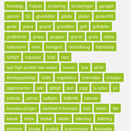
framsteg
frukost
fundering
funderingar
garaget
garmin
GI
givmildhet
glädje
gluten
glutenfritt
godis
gräva
gravid
graviditet
grill
grillväder
grubblerier
grupp
grupper
grynet
gryta
hälsa
hälsosamt
hem
hemgjort
hemträning
hjärthälsa
höftlyft
hoppsan
höst
hplc
hplr high protein low resten
humor
hus
idrott
idrottspsykologi
insikt
inspiration
intervaller
irritation
jägarexamen
jakt
jäktigt
jaqt
jogg
ju-jutsu
jul
julanda
julmat
kalkyler
källkritik
kalorier
karelska piroger
karlstad 6-timmars
katt
katter
kbt
kebab
ketos
kirskål
kläder
klänning
klättring
klickhets
klocka
knäböj
knipövningar
kokosolja