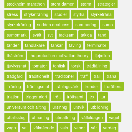
stockholm marathon
stora damen
storm
strategier
stress
stryketräning
studier
styrka
styrketräna
styrketräning
sudden deafness
summering
sumo
sumomark
svält
svt
tacksam
takida
tand
tänder
tandläkare
tankar
tävling
terminator
thåström
the protection motivation theory
tjejmilen
tjuvlyssnat
tomater
tonfisk
torsk
trädfällning
trädgård
traditionellt
traditioner
träff
trail
träna
Träning
träningsmat
träningsvärk
trender
trerätters
triatlon
trigger alert
trött
tröttsamt
trx
tur
universum och allting
ursinnig
ursvik
utbildning
utfallssteg
utmaning
utmattning
våffeldagen
vagel
vagn
val
välmående
valp
vanor
vår
vardag