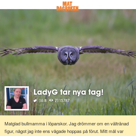
LadyG tar nya tag!
16:8
7115787
Matglad bullmamma i löparskor. Jag drömmer om en vältränad
figur, något jag inte ens vågade hoppas på förut. Mitt mål var