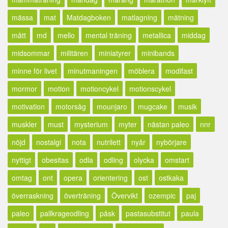
mässa
mat
Matdagboken
matlagning
mätning
mått
md
mello
mental träning
metallica
middag
midsommar
militären
miniatyrer
minibands
minne för livet
minutmaningen
möblera
modifast
mormor
motion
motioncykel
motionscykel
motivation
motorsåg
mounjaro
mugcake
musik
muskler
must
mysterium
myter
nästan paleo
nnr
nöjd
nostalgi
nota
nutrilett
nyår
nybörjare
nyttigt
obesitas
odla
odling
olycka
omstart
omtag
ont
opera
orientering
ost
ostkaka
överraskning
överträning
Övervikt
ozempic
paj
paleo
pallkrageodling
påsk
pastasubstitut
paula