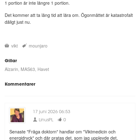
1 portion är inte längre 1 portion.
Det kommer att ta lång tid att lära om. Ögonmåttet är katastrofalt
dåligt just nu.
vikt
mounjaro
Gillar
Alzarin
MAS63
Havet
Kommentarer
17 juni 2026 06:53
LinusPL
0
Senaste "Fråga doktorn" handlar om "Viktmedicin och
energidryck" och där pratas det, som jag upplevde det,