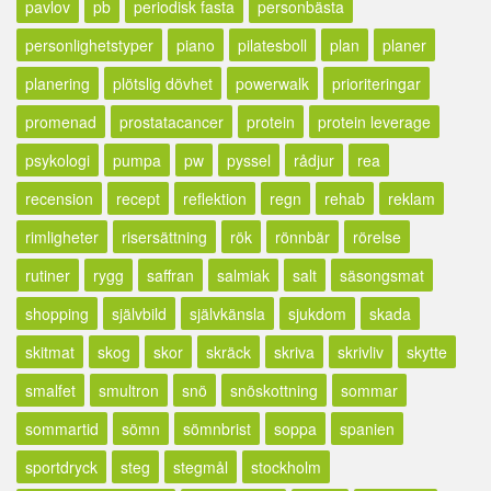
pavlov
pb
periodisk fasta
personbästa
personlighetstyper
piano
pilatesboll
plan
planer
planering
plötslig dövhet
powerwalk
prioriteringar
promenad
prostatacancer
protein
protein leverage
psykologi
pumpa
pw
pyssel
rådjur
rea
recension
recept
reflektion
regn
rehab
reklam
rimligheter
risersättning
rök
rönnbär
rörelse
rutiner
rygg
saffran
salmiak
salt
säsongsmat
shopping
självbild
självkänsla
sjukdom
skada
skitmat
skog
skor
skräck
skriva
skrivliv
skytte
smalfet
smultron
snö
snöskottning
sommar
sommartid
sömn
sömnbrist
soppa
spanien
sportdryck
steg
stegmål
stockholm