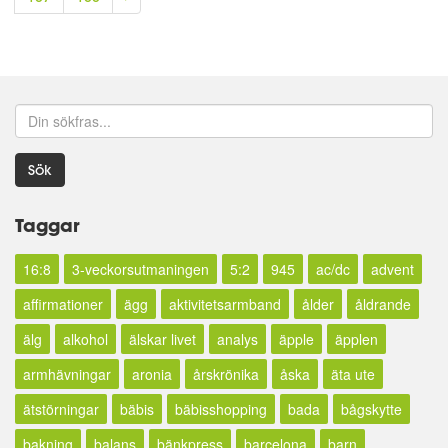
Sök
Taggar
16:8
3-veckorsutmaningen
5:2
945
ac/dc
advent
affirmationer
ägg
aktivitetsarmband
ålder
åldrande
älg
alkohol
älskar livet
analys
äpple
äpplen
armhävningar
aronia
årskrönika
åska
äta ute
ätstörningar
bäbis
bäbisshopping
bada
bågskytte
bakning
balans
bänkpress
barcelona
barn