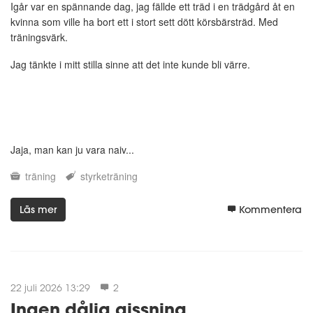
Igår var en spännande dag, jag fällde ett träd i en trädgård åt en
kvinna som ville ha bort ett i stort sett dött körsbärsträd. Med
träningsvärk.
Jag tänkte i mitt stilla sinne att det inte kunde bli värre.
Jaja, man kan ju vara naiv...
träning
styrketräning
Läs mer
Kommentera
22 juli 2026 13:29
2
Ingen dålig gissning