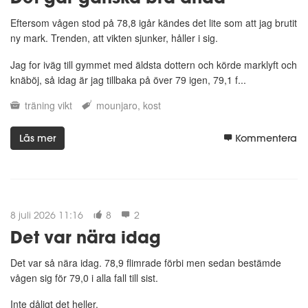
Eftersom vågen stod på 78,8 igår kändes det lite som att jag brutit
ny mark. Trenden, att vikten sjunker, håller i sig.
Jag for iväg till gymmet med äldsta dottern och körde marklyft och
knäböj, så idag är jag tillbaka på över 79 igen, 79,1 f...
träning
vikt
mounjaro
kost
Läs mer
Kommentera
8 juli 2026 11:16
8
2
Det var nära idag
Det var så nära idag. 78,9 flimrade förbi men sedan bestämde
vågen sig för 79,0 i alla fall till sist.
Inte dåligt det heller.