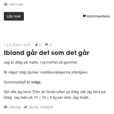
vikt
Livet
Läs mer
Kommentera
1 juli 2026 16:43
3
2
Ibland går det som det går
Jag är dålig på matte, i synnerhet på gymmet.
Är något roligt sjunker mattekunskaperna ytterligare.
Sumomarklyft är
roligt.
Det ville jag köra. Efter de första lyften på 60kg ville jag köra på
65kg. Jag lade på 10 + 10 + 5 kg per sida. Jag
trodd
...
träning
sumo
marklyft