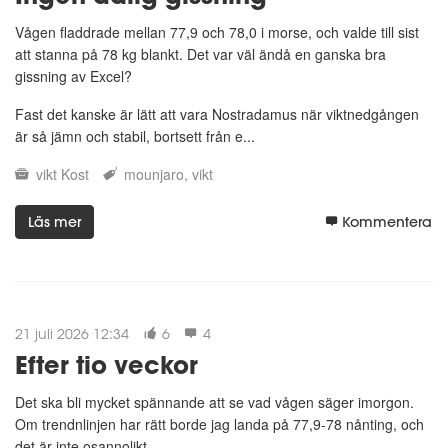
Vågen fladdrade mellan 77,9 och 78,0 i morse, och valde till sist
att stanna på 78 kg blankt. Det var väl ändå en ganska bra
gissning av Excel?
Fast det kanske är lätt att vara Nostradamus när viktnedgången
är så jämn och stabil, bortsett från e...
vikt
Kost
mounjaro
vikt
Läs mer
Kommentera
21 juli 2026 12:34
6
4
Efter tio veckor
Det ska bli mycket spännande att se vad vågen säger imorgon.
Om trendnlinjen har rätt borde jag landa på 77,9-78 nånting, och
det är inte osannolikt.