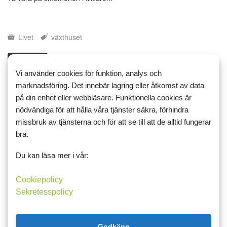
Livet
växthuset
Läs mer
Kommentera
Vi använder cookies för funktion, analys och
marknadsföring. Det innebär lagring eller åtkomst av data
på din enhet eller webbläsare. Funktionella cookies är
nödvändiga för att hålla våra tjänster säkra, förhindra
30 juni 2026 09:27
3
missbruk av tjänsterna och för att se till att de alltid fungerar
Jag ska måla hela världen
bra.
När det var som varmast gick det inte att vara ute några längre
Du kan läsa mer i vår:
stunder, så då satt jag inne och målade, inte för långt från AC:n
och det var faktiskt väldigt trevligt. Ibland fick jag sällskap av
Cookiepolicy
yngsta dottern, ibland satt jag solo.
Sekretesspolicy
Jag målar min fö...
Livet
miniatyrer
vikt
Godkänn