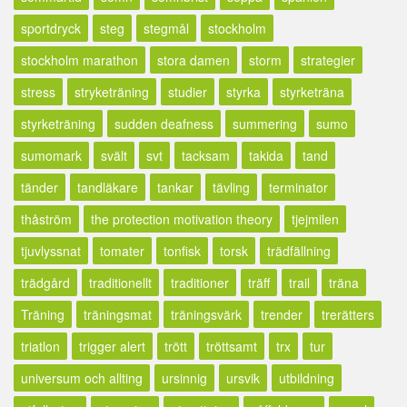
sportdryck
steg
stegmål
stockholm
stockholm marathon
stora damen
storm
strategier
stress
stryketräning
studier
styrka
styrketräna
styrketräning
sudden deafness
summering
sumo
sumomark
svält
svt
tacksam
takida
tand
tänder
tandläkare
tankar
tävling
terminator
thåström
the protection motivation theory
tjejmilen
tjuvlyssnat
tomater
tonfisk
torsk
trädfällning
trädgård
traditionellt
traditioner
träff
trail
träna
Träning
träningsmat
träningsvärk
trender
trerätters
triatlon
trigger alert
trött
tröttsamt
trx
tur
universum och allting
ursinnig
ursvik
utbildning