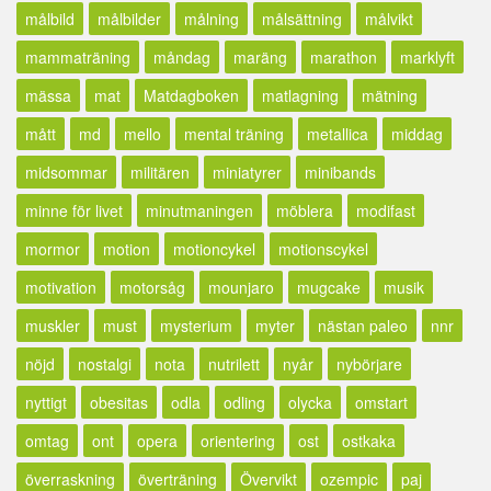
målbild
målbilder
målning
målsättning
målvikt
mammaträning
måndag
maräng
marathon
marklyft
mässa
mat
Matdagboken
matlagning
mätning
mått
md
mello
mental träning
metallica
middag
midsommar
militären
miniatyrer
minibands
minne för livet
minutmaningen
möblera
modifast
mormor
motion
motioncykel
motionscykel
motivation
motorsåg
mounjaro
mugcake
musik
muskler
must
mysterium
myter
nästan paleo
nnr
nöjd
nostalgi
nota
nutrilett
nyår
nybörjare
nyttigt
obesitas
odla
odling
olycka
omstart
omtag
ont
opera
orientering
ost
ostkaka
överraskning
överträning
Övervikt
ozempic
paj