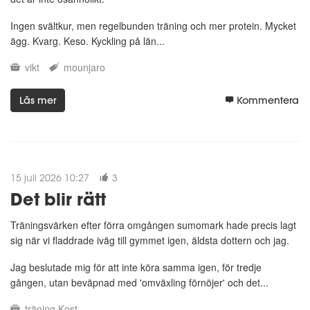
Ingen svältkur, men regelbunden träning och mer protein. Mycket
ägg. Kvarg. Keso. Kyckling på län...
vikt
mounjaro
Läs mer
Kommentera
15 juli 2026 10:27
3
Det blir rätt
Träningsvärken efter förra omgången sumomark hade precis lagt
sig när vi fladdrade iväg till gymmet igen, äldsta dottern och jag.
Jag beslutade mig för att inte köra samma igen, för tredje
gången, utan beväpnad med 'omväxling förnöjer' och det...
träning
Kost