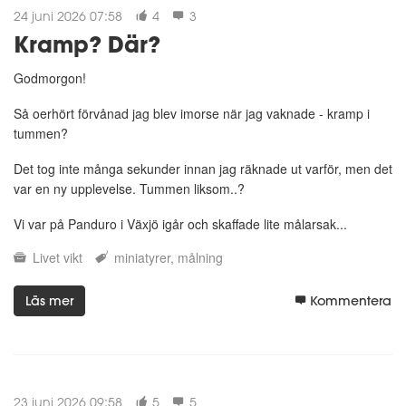
24 juni 2026 07:58
4
3
Kramp? Där?
Godmorgon!
Så oerhört förvånad jag blev imorse när jag vaknade - kramp i
tummen?
Det tog inte många sekunder innan jag räknade ut varför, men det
var en ny upplevelse. Tummen liksom..?
Vi var på Panduro i Växjö igår och skaffade lite målarsak...
Livet
vikt
miniatyrer
målning
Läs mer
Kommentera
23 juni 2026 09:58
5
5