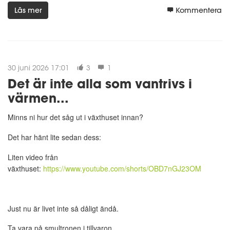
Läs mer
Kommentera
30 juni 2026 17:01
3
1
Det är inte alla som vantrivs i
värmen...
Minns ni hur det såg ut i växthuset innan?
Det har hänt lite sedan dess:
Liten video från
växthuset:
https://www.youtube.com/shorts/OBD7nGJ23OM
Just nu är livet inte så dåligt ändå.
Ta vara på smultronen i tillvaron.