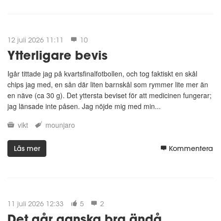
12 juli 2026 11:11
10
Ytterligare bevis
Igår tittade jag på kvartsfinalfotbollen, och tog faktiskt en skål
chips jag med, en sån där liten barnskål som rymmer lite mer än
en näve (ca 30 g). Det yttersta beviset för att medicinen fungerar;
jag länsade inte påsen. Jag nöjde mig med min...
vikt
mounjaro
Läs mer
Kommentera
11 juli 2026 12:33
5
2
Det går ganska bra ändå