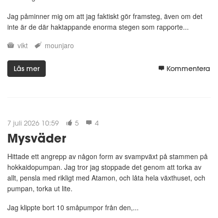
Jag påminner mig om att jag faktiskt gör framsteg, även om det
inte är de där haktappande enorma stegen som rapporte...
vikt
mounjaro
Läs mer
Kommentera
7 juli 2026 10:59
5
4
Mysväder
Hittade ett angrepp av någon form av svampväxt på stammen på
hokkaidopumpan. Jag tror jag stoppade det genom att torka av
allt, pensla med rikligt med Atamon, och låta hela växthuset, och
pumpan, torka ut lite.
Jag klippte bort 10 småpumpor från den,...