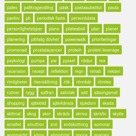
paleo
pallkrageodling
påsk
pastasubstitut
paula
pavlov
pb
periodisk fasta
personbästa
personlighetstyper
piano
pilatesboll
plan
planer
planering
plötslig dövhet
powerwalk
prioriteringar
promenad
prostatacancer
protein
protein leverage
psykologi
pumpa
pw
pyssel
rådjur
rea
recension
recept
reflektion
regn
rehab
reklam
rimligheter
risersättning
rök
rönnbär
rörelse
rutiner
rygg
saffran
salmiak
salt
säsongsmat
shopping
självbild
självkänsla
sjukdom
skada
skitmat
skog
skor
skräck
skriva
skrivliv
skytte
smalfet
smultron
snö
snöskottning
sommar
sommartid
sömn
sömnbrist
soppa
spanien