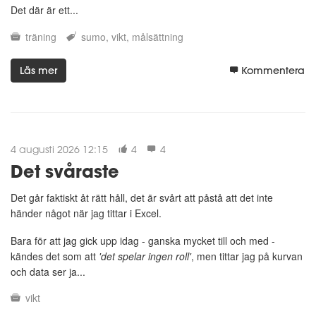
Det där är ett...
träning
sumo
vikt
målsättning
Läs mer
Kommentera
4 augusti 2026 12:15
4
4
Det svåraste
Det går faktiskt åt rätt håll, det är svårt att påstå att det inte
händer något när jag tittar i Excel.
Bara för att jag gick upp idag - ganska mycket till och med -
kändes det som att
'det spelar ingen roll'
, men tittar jag på kurvan
och data ser ja...
vikt