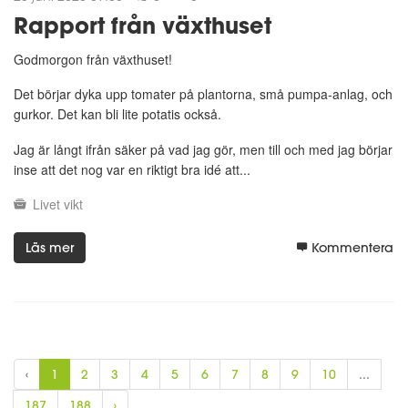
Rapport från växthuset
Godmorgon från växthuset!
Det börjar dyka upp tomater på plantorna, små pumpa-anlag, och
gurkor. Det kan bli lite potatis också.
Jag är långt ifrån säker på vad jag gör, men till och med jag börjar
inse att det nog var en riktigt bra idé att...
Livet
vikt
Läs mer
Kommentera
‹
1
2
3
4
5
6
7
8
9
10
...
187
188
›