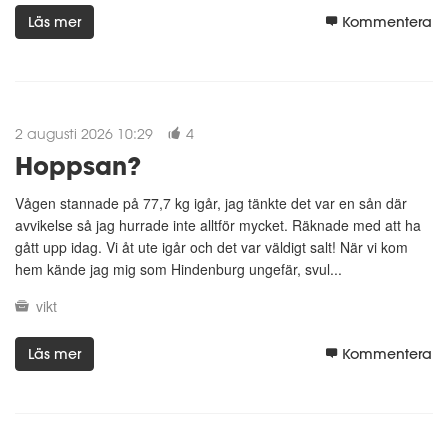
Läs mer
Kommentera
2 augusti 2026 10:29
4
Hoppsan?
Vågen stannade på 77,7 kg igår, jag tänkte det var en sån där
avvikelse så jag hurrade inte alltför mycket. Räknade med att ha
gått upp idag. Vi åt ute igår och det var väldigt salt! När vi kom
hem kände jag mig som Hindenburg ungefär, svul...
vikt
Läs mer
Kommentera