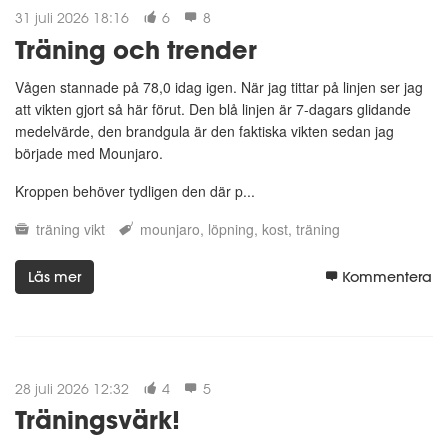
31 juli 2026 18:16
6
8
Träning och trender
Vågen stannade på 78,0 idag igen. När jag tittar på linjen ser jag
att vikten gjort så här förut. Den blå linjen är 7-dagars glidande
medelvärde, den brandgula är den faktiska vikten sedan jag
började med Mounjaro.
Kroppen behöver tydligen den där p...
träning
vikt
mounjaro
löpning
kost
träning
Läs mer
Kommentera
28 juli 2026 12:32
4
5
Träningsvärk!