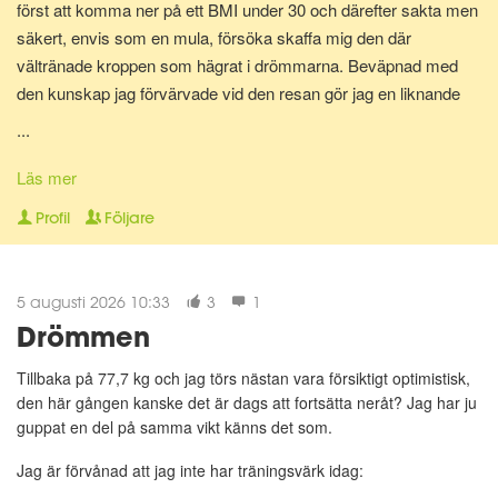
först att komma ner på ett BMI under 30 och därefter sakta men
säkert, envis som en mula, försöka skaffa mig den där
vältränade kroppen som hägrat i drömmarna. Beväpnad med
den kunskap jag förvärvade vid den resan gör jag en liknande
resa en gång till för att bli av med mina gravidkilo och åter kunna
...
springa marathon.
Läs mer
Nu för tiden är jag en av Matdagbokens mentorer, skicka ett
Profil
Följare
privat meddelande om du vill ha stöd och pepp privat eller om du
vill ha någon att bolla ideer med.
5 augusti 2026 10:33
3
1
Drömmen
Tillbaka på 77,7 kg och jag törs nästan vara försiktigt optimistisk,
den här gången kanske det är dags att fortsätta neråt? Jag har ju
guppat en del på samma vikt känns det som.
Jag är förvånad att jag inte har träningsvärk idag: