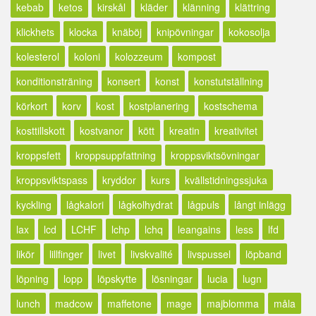
kebab
ketos
kirskål
kläder
klänning
klättring
klickhets
klocka
knäböj
knipövningar
kokosolja
kolesterol
koloni
kolozzeum
kompost
konditionsträning
konsert
konst
konstutställning
körkort
korv
kost
kostplanering
kostschema
kosttillskott
kostvanor
kött
kreatin
kreativitet
kroppsfett
kroppsuppfattning
kroppsviktsövningar
kroppsviktspass
kryddor
kurs
kvällstidningssjuka
kyckling
lågkalori
lågkolhydrat
lågpuls
långt inlägg
lax
lcd
LCHF
lchp
lchq
leangains
less
lfd
likör
lillfinger
livet
livskvalité
livspussel
löpband
löpning
lopp
löpskytte
lösningar
lucia
lugn
lunch
madcow
maffetone
mage
majblomma
måla