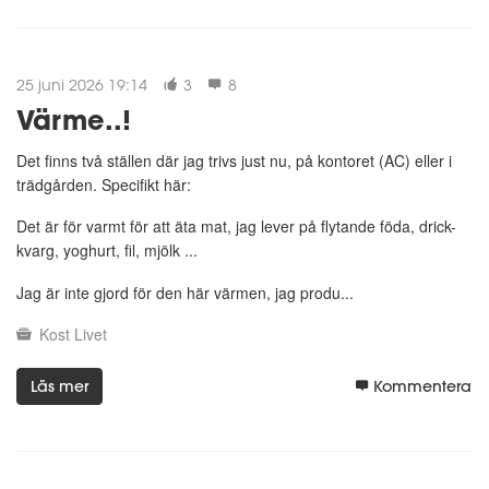
25 juni 2026 19:14
3
8
Värme..!
Det finns två ställen där jag trivs just nu, på kontoret (AC) eller i
trädgården. Specifikt här:
Det är för varmt för att äta mat, jag lever på flytande föda, drick-
kvarg, yoghurt, fil, mjölk ...
Jag är inte gjord för den här värmen, jag produ...
Kost
Livet
Läs mer
Kommentera