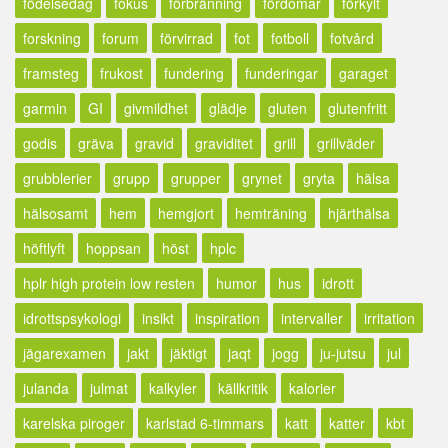
födelsedag
fokus
förbränning
fördomar
förkylt
forskning
forum
förvirrad
fot
fotboll
fotvård
framsteg
frukost
fundering
funderingar
garaget
garmin
GI
givmildhet
glädje
gluten
glutenfritt
godis
gräva
gravid
graviditet
grill
grillväder
grubblerier
grupp
grupper
grynet
gryta
hälsa
hälsosamt
hem
hemgjort
hemträning
hjärthälsa
höftlyft
hoppsan
höst
hplc
hplr high protein low resten
humor
hus
idrott
idrottspsykologi
insikt
inspiration
intervaller
irritation
jägarexamen
jakt
jäktigt
jaqt
jogg
ju-jutsu
jul
julanda
julmat
kalkyler
källkritik
kalorier
karelska piroger
karlstad 6-timmars
katt
katter
kbt