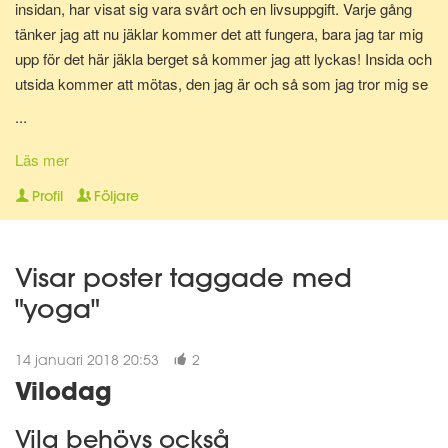
insidan, har visat sig vara svårt och en livsuppgift. Varje gång
tänker jag att nu jäklar kommer det att fungera, bara jag tar mig
upp för det här jäkla berget så kommer jag att lyckas! Insida och
utsida kommer att mötas, den jag är och så som jag tror mig se
ut kommer speglas på min utsida och visa sig i spegelns
...
reflektion. Och för en allt för kort tid uppfylls min önskan och tro.
Det hårda arbetet och den stränga disciplinen ger resultat och vi
Läs mer
möts, där i spegeln. Men...så händer något, livet ger mig en hård
Profil
Följare
knuff och jag faller. Faller för frestelsen och utför bergets kant.
Det är så lätt att gå nedför, så enkelt och jag märker inget först,
tror det är OK, jag kan hantera det. Tills jag landar vid bergets
Visar poster taggade med
fot, hårt, hårt. Orkar inte klättra igen, fastnar ett tag. Finner så
"yoga"
styrkan i att jag inte uthärdar skillnaden, skillnaden mellan utsida
och i sida. Drivs av önskan att få mötas. Reser mig upp igen
och tar sats. Tar sats för att återigen klättra upp mot toppen.
14 januari 2018 20:53
2
Vilodag
Vila behövs också