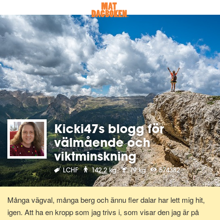
Kicki47s blogg för
välmående och
viktminskning
LCHF
142.2 kg
79 kg
574382
Många vägval, många berg och ännu fler dalar har lett mig hit,
igen. Att ha en kropp som jag trivs i, som visar den jag är på