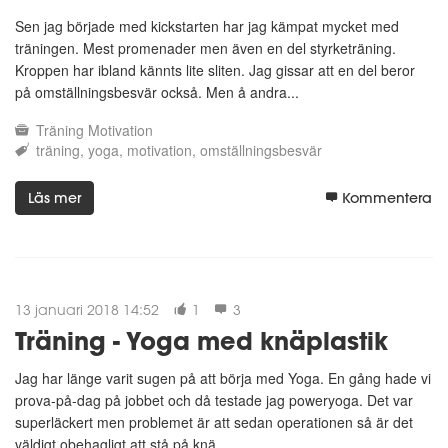
Sen jag började med kickstarten har jag kämpat mycket med
träningen. Mest promenader men även en del styrketräning.
Kroppen har ibland kännts lite sliten. Jag gissar att en del beror
på omställningsbesvär också. Men å andra...
Träning
Motivation
träning
yoga
motivation
omställningsbesvär
Läs mer
Kommentera
13 januari 2018 14:52
1
3
Träning - Yoga med knäplastik
Jag har länge varit sugen på att börja med Yoga. En gång hade vi
prova-på-dag på jobbet och då testade jag poweryoga. Det var
superläckert men problemet är att sedan operationen så är det
väldigt obehagligt att stå på knä.