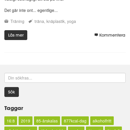
Det gär inte ont... egentlige...
Träning
träna
knäplastik
yoga
Läs mer
Kommentera
Sök
Taggar
16:8
2019
85-årskalas
877kcal-dag
alkoholfritt