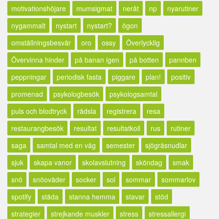
motivationshöjare
mumsigmat
neråt
np
nyarutiner
nygammalt
nystart
nystart?
ögon
omställningsbesvär
oro
ossy
Överlycklig
Övervinna hinder
på banan igen
på botten
pannben
peppningar
periodisk fasta
piggare
plan!
positiv
promenad
psykologbesök
psykologsamtal
puls och blodtryck
rädsla
registrera
resa
restaurangbesök
resultat
resultatkoll
rus
rutiner
saga
samtal med en våg
semester
sjögräsnudlar
sjuk
skapa vanor
skolavslutning
sköndag
smak
snö
snöoväder
socker
sol
sommar
sommarlov
spotify
städa
stanna hemma
stavar
stöd
strategier
strejkande muskler
stress
stressallergi