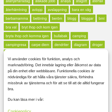
allahjärtansdag
älskade jobb
analys
ätagott
återfall
återhämtning
avlopp
avslappning
bara en väg
barbamamma
belöning
beröm
blogg
bloggar
bmi
bra val
bryt ihop och kom igen
bryta ihop och komma igen
bullabak
camping
campingresa
carpe diem
dendriter
diagram
droger
drömmar
dryck
elever
endorfiner
energikonto
Vi använder cookies för funktion, analys och
extrapepp
faller
fallit
fira
fläskfilé
flatvarp
flossa
marknadsföring. Det innebär lagring eller åtkomst av data
födelsedag
fördelar
fredagsfeeling
fredagslängtan
på din enhet eller webbläsare. Funktionella cookies är
nödvändiga för att hålla våra tjänster säkra, förhindra
friskluft
friterad halloumi
frukt
fundering
funderingar
missbruk av tjänsterna och för att se till att de alltid fungerar
gäddhäng
getingar
glad
glädje
hälsa
halsont
bra.
hantera livet
hantera svackor
harrypotter-filosofi
Du kan läsa mer i vår:
hinna ifatt
hopp
höstlov
höstpromenad
husägare
Cookiepolicy