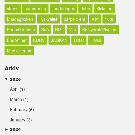
stress
summering
funderingar
Jobb
Kickstart
Matdagboken
livskvalité
carpe diem
Vikt
16:8
Periodisk fasta
Snö
BMI
Vila
Kolhydratdjävulen
Endorfiner
KDHV
JAGKAN
LCLC
Hälsa
Medicinering
Arkiv
2026
►
April
(1)
March
(1)
February
(6)
January
(3)
►
2024