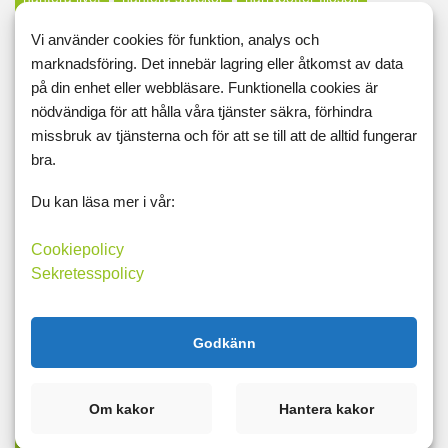
hinna ifatt
hopp
höstlov
höstpromenad
husägare
Vi använder cookies för funktion, analys och
marknadsföring. Det innebär lagring eller åtkomst av data
huvudvärk
influensa
inpsiration
inspiration
på din enhet eller webbläsare. Funktionella cookies är
inspirerad
invänta sin själ
jagkan
jäklar anamma
nödvändiga för att hålla våra tjänster säkra, förhindra
missbruk av tjänsterna och för att se till att de alltid fungerar
jobb
jobbarkompisar
jobbet
kallt
kalorier
känsla
bra.
kdhv
kickstart
kickstart-lchf
klapparmigsjälvpåaxeln
Du kan läsa mer i vår:
knän
knäplastik
kolhydratdjävulen
kolhydrater
kolhydratjävul
kontrollbehov
kontrollfreak
kraft
kyla
Cookiepolicy
Sekretesspolicy
läraryrket
lärdomar
laster
läxor
lchf
lchfrockar
lchp
lclc
leder
ledig
leva här och nu
livet
Godkänn
livskvalité
livsnjuta
lugn
lurad
lycka
magkrångel
magnesium
mat
mäta
måtband
matdagboken
Om kakor
Hantera kakor
md
middag borta
midsommar
midsommarkrasch