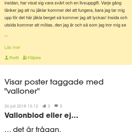
insidan, har visat sig vara svårt och en livsuppgift. Varje gång
tänker jag att nu jäklar kommer det att fungera, bara jag tar mig
upp för det här jäkla berget så kommer jag att lyckas! Insida och
utsida kommer att mötas, den jag är och så som jag tror mig se
ut kommer speglas på min utsida och visa sig i spegelns
...
reflektion. Och för en allt för kort tid uppfylls min önskan och tro.
Det hårda arbetet och den stränga disciplinen ger resultat och vi
Läs mer
möts, där i spegeln. Men...så händer något, livet ger mig en hård
Profil
Följare
knuff och jag faller. Faller för frestelsen och utför bergets kant.
Det är så lätt att gå nedför, så enkelt och jag märker inget först,
tror det är OK, jag kan hantera det. Tills jag landar vid bergets
Visar poster taggade med
fot, hårt, hårt. Orkar inte klättra igen, fastnar ett tag. Finner så
"valloner"
styrkan i att jag inte uthärdar skillnaden, skillnaden mellan utsida
och i sida. Drivs av önskan att få mötas. Reser mig upp igen
och tar sats. Tar sats för att återigen klättra upp mot toppen.
26 juli 2018 13:12
3
5
Vallonblod eller ej...
… det är frågan.