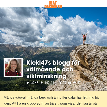
Kicki47s blogg för
välmående och
viktminskning
LCHF
142.2 kg
79 kg
574214
Många vägval, många berg och ännu fler dalar har lett mig hit,
igen. Att ha en kropp som jag trivs i, som visar den jag är på