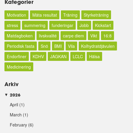
Kategorier
Motivation
Mäta resultat
Träning
Styrketräning
stress
summering
funderingar
Jobb
Kickstart
Matdagboken
livskvalité
carpe diem
Vikt
16:8
Periodisk fasta
Snö
BMI
Vila
Kolhydratdjävulen
Endorfiner
KDHV
JAGKAN
LCLC
Hälsa
Medicinering
Arkiv
2026
►
April
(1)
March
(1)
February
(6)