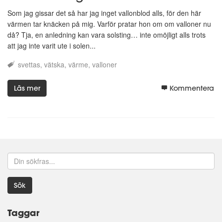
Som jag gissar det så har jag inget vallonblod alls, för den här
värmen tar knäcken på mig. Varför pratar hon om om valloner nu
då? Tja, en anledning kan vara solsting… inte omöjligt alls trots
att jag inte varit ute i solen...
svettas
vätska
värme
valloner
Läs mer
Kommentera
Sök
Taggar