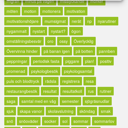
migrän
minus på vågen
misslyckande
mörker
möten
motion
motionera
motivation
motivationshöjare
mumsigmat
neråt
np
nyarutiner
nygammalt
nystart
nystart?
ögon
omställningsbesvär
oro
ossy
Överlycklig
Övervinna hinder
på banan igen
på botten
pannben
peppningar
periodisk fasta
piggare
plan!
positiv
promenad
psykologbesök
psykologsamtal
puls och blodtryck
rädsla
registrera
resa
restaurangbesök
resultat
resultatkoll
rus
rutiner
saga
samtal med en våg
semester
sjögräsnudlar
sjuk
skapa vanor
skolavslutning
sköndag
smak
snö
snöoväder
socker
sol
sommar
sommarlov