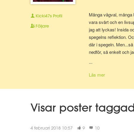
Många vägval, många ber
Kicki47s
Profil
vara svårt och en livsu
Följare
jag att lyckas! Insida 
spegelns reflektion. Och
där i spegeln. Men...så 
nedför, så enkelt och jag
fastnar ett tag. Finner 
...
igen och tar sats. Tar s
Läs mer
Visar poster tagg
4 februari 2018 10:57
9
10