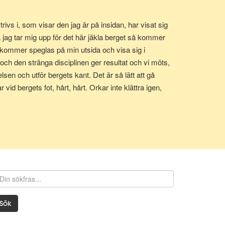
ivs i, som visar den jag är på insidan, har visat sig
a jag tar mig upp för det här jäkla berget så kommer
t kommer speglas på min utsida och visa sig i
t och den stränga disciplinen ger resultat och vi möts,
elsen och utför bergets kant. Det är så lätt att gå
 vid bergets fot, hårt, hårt. Orkar inte klättra igen,
 och i sida. Drivs av önskan att få mötas. Reser mig upp
Sök