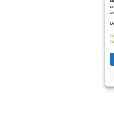
la
co
av
Du
C
S