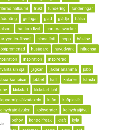
riterad halloumi
frukt
fundering
funderingar
gäddhäng
getingar
glad
glädje
hälsa
halsont
hantera livet
hantera svackor
arrypotter-filosofi
hinna ifatt
hopp
höstlov
höstpromenad
husägare
huvudvärk
influensa
npsiration
inspiration
inspirerad
nvänta sin själ
jagkan
jäklar anamma
jobb
jobbarkompisar
jobbet
kallt
kalorier
känsla
kdhv
kickstart
kickstart-lchf
klapparmigsjälvpåaxeln
knän
knäplastik
kolhydratdjävulen
kolhydrater
kolhydratjävul
kontrollbehov
kontrollfreak
kraft
kyla
bär