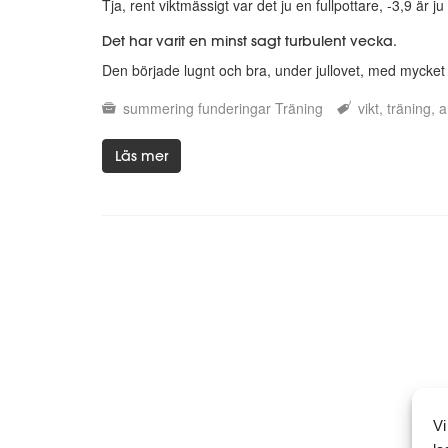
Tja, rent viktmässigt var det ju en fullpottare, -3,9 ä
Det har varit en minst sagt turbulent vecka.
Den började lugnt och bra, under jullovet, med mycket m
summering
funderingar
Träning
vikt
träning
a
Läs mer
Vi