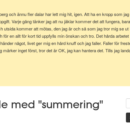
g och ännu fler dalar har lett mig hit, igen. Att ha en kropp som jag tr
ppgift. Varje gång tänker jag att nu jäklar kommer det att fungera, bar
och utsida kommer att mötas, den jag är och så som jag tror mig se u
 för en allt för kort tid uppfylls min önskan och tro. Det hårda arbete
händer något, livet ger mig en hård knuff och jag faller. Faller för frest
 märker inget först, tror det är OK, jag kan hantera det. Tills jag landar
så styrkan i att jag inte uthärdar skillnaden, skillnaden mellan utsida
ats för att återigen klättra upp mot toppen.
ade med "summering"