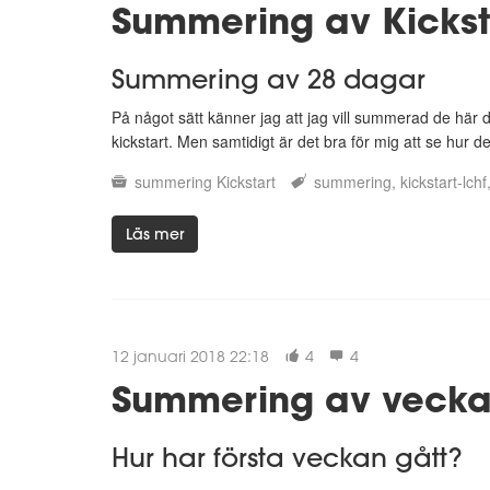
Summering av Kickst
Summering av 28 dagar
På något sätt känner jag att jag vill summerad de här 
kickstart. Men samtidigt är det bra för mig att se hur de
summering
Kickstart
summering
kickstart-lchf
Läs mer
12 januari 2018 22:18
4
4
Summering av vecka 
Hur har första veckan gått?