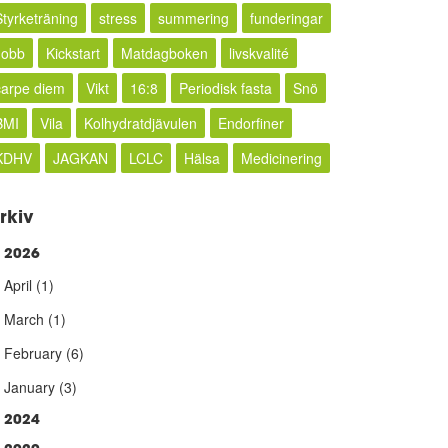
Styrketräning
stress
summering
funderingar
Jobb
Kickstart
Matdagboken
livskvalité
carpe diem
Vikt
16:8
Periodisk fasta
Snö
BMI
Vila
Kolhydratdjävulen
Endorfiner
KDHV
JAGKAN
LCLC
Hälsa
Medicinering
rkiv
2026
►
April
(1)
March
(1)
February
(6)
January
(3)
2024