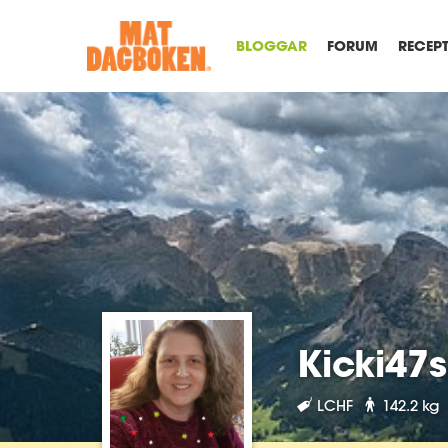
BLOGGAR
FORUM
RECEP
Kicki47
LCHF
142.2 kg