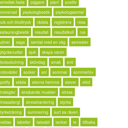
periodisk fasta
piggare
plan!
positiv
promenad
psykologbesök
psykologsamtal
puls och blodtryck
rädsla
registrera
resa
restaurangbesök
resultat
resultatkoll
rus
utiner
saga
samtal med en våg
semester
sjögräsnudlar
sjuk
skapa vanor
skolavslutning
sköndag
smak
snö
snöoväder
socker
sol
sommar
sommarlov
potify
städa
stanna hemma
stavar
stöd
trategier
strejkande muskler
stress
tressallergi
stresshantering
styrka
styrketräning
summering
surt sa räven
svettas
tabeller
talesätt
tankar
te
tillbaka