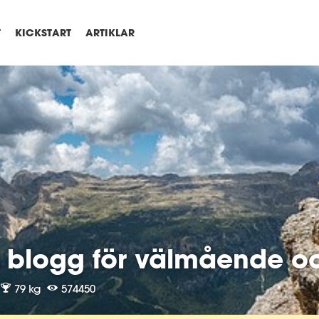
T
KICKSTART
ARTIKLAR
s blogg för välmående o
79 kg
574450