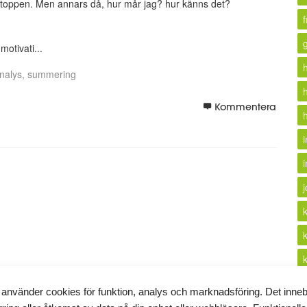
r ju toppen. Men annars då, hur mår jag? hur känns det?
f
otivati...
nalys
summering
h
Kommentera
i
i
 använder cookies för funktion, analys och marknadsföring. Det inne