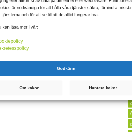
l
gring eller åtkomst av data på din enhet eller webbläsare. Funktionella
okies är nödvändiga för att hålla våra tjänster säkra, förhindra missb
 tjänsterna och för att se till att de alltid fungerar bra.
 kan läsa mer i vår:
ookiepolicy
ekretesspolicy
Godkänn
Om kakor
Hantera kakor