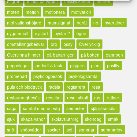
migrän
minus på vågen
misslyckande
mörker
möten
motion
motionera
motivation
motivationshöjare
mumsigmat
neråt
np
nyarutiner
nygammalt
nystart
nystart?
ögon
omställningsbesvär
oro
ossy
Överlycklig
Övervinna hinder
på banan igen
på botten
pannben
peppningar
periodisk fasta
piggare
plan!
positiv
promenad
psykologbesök
psykologsamtal
puls och blodtryck
rädsla
registrera
resa
restaurangbesök
resultat
resultatkoll
rus
rutiner
saga
samtal med en våg
semester
sjögräsnudlar
sjuk
skapa vanor
skolavslutning
sköndag
smak
snö
snöoväder
socker
sol
sommar
sommarlov