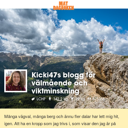
Kicki47s blogg för
välmående och
viktminskning
LCHF
142.2 kg
79 kg
575358
Många vägval, många berg och ännu fler dalar har lett mig hit,
igen. Att ha en kropp som jag trivs i, som visar den jag är på