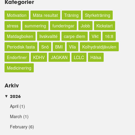
Kategorier
Motivation
Mäta resultat
Träning
Styrketräning
stress
summering
funderingar
Jobb
Kickstart
Matdagboken
livskvalité
carpe diem
Vikt
16:8
Periodisk fasta
Snö
BMI
Vila
Kolhydratdjävulen
Endorfiner
KDHV
JAGKAN
LCLC
Hälsa
Medicinering
Arkiv
2026
►
April
(1)
March
(1)
February
(6)