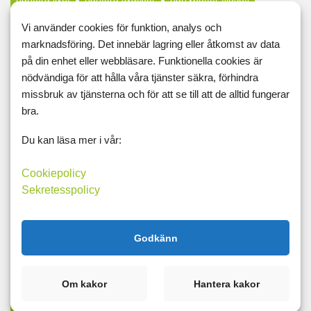
hinna ifatt
hopp
höstlov
höstpromenad
husägare
Vi använder cookies för funktion, analys och
marknadsföring. Det innebär lagring eller åtkomst av data
huvudvärk
influensa
inpsiration
inspiration
på din enhet eller webbläsare. Funktionella cookies är
inspirerad
invänta sin själ
jagkan
jäklar anamma
nödvändiga för att hålla våra tjänster säkra, förhindra
missbruk av tjänsterna och för att se till att de alltid fungerar
jobb
jobbarkompisar
jobbet
kallt
kalorier
känsla
bra.
kdhv
kickstart
kickstart-lchf
klapparmigsjälvpåaxeln
Du kan läsa mer i vår:
knän
knäplastik
kolhydratdjävulen
kolhydrater
kolhydratjävul
kontrollbehov
kontrollfreak
kraft
kyla
Cookiepolicy
Sekretesspolicy
läraryrket
lärdomar
laster
läxor
lchf
lchfrockar
lchp
lclc
leder
ledig
leva här och nu
livet
Godkänn
livskvalité
livsnjuta
lugn
lurad
lycka
magkrångel
magnesium
mat
mäta
måtband
matdagboken
Om kakor
Hantera kakor
md
middag borta
midsommar
midsommarkrasch