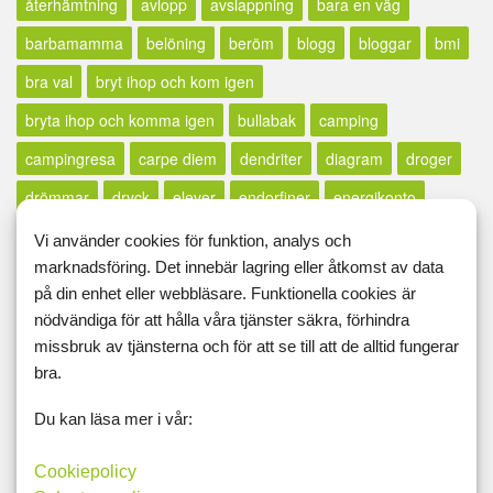
återhämtning
avlopp
avslappning
bara en väg
barbamamma
belöning
beröm
blogg
bloggar
bmi
bra val
bryt ihop och kom igen
bryta ihop och komma igen
bullabak
camping
campingresa
carpe diem
dendriter
diagram
droger
drömmar
dryck
elever
endorfiner
energikonto
extrapepp
faller
fallit
fira
fläskfilé
flatvarp
flossa
Vi använder cookies för funktion, analys och
marknadsföring. Det innebär lagring eller åtkomst av data
födelsedag
fördelar
fredagsfeeling
fredagslängtan
på din enhet eller webbläsare. Funktionella cookies är
friskluft
friterad halloumi
frukt
fundering
funderingar
nödvändiga för att hålla våra tjänster säkra, förhindra
missbruk av tjänsterna och för att se till att de alltid fungerar
gäddhäng
getingar
glad
glädje
hälsa
halsont
bra.
hantera livet
hantera svackor
harrypotter-filosofi
Du kan läsa mer i vår:
hinna ifatt
hopp
höstlov
höstpromenad
husägare
huvudvärk
influensa
inpsiration
inspiration
Cookiepolicy