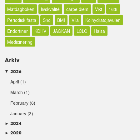
Matdagboken
livskvalité
carpe diem
Vikt
16:8
Periodisk fasta
Snö
BMI
Vila
Kolhydratdjävulen
Endorfiner
KDHV
JAGKAN
LCLC
Hälsa
Medicinering
Arkiv
2026
►
April
(1)
March
(1)
February
(6)
January
(3)
►
2024
►
2020