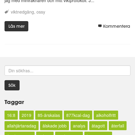
jag med miniräknaren och mitt viktprotokoll. J...
viktnedgång
ossy
Läs mer
Kommentera
Sök
Taggar
16:8
2019
85-årskalas
877kcal-dag
alkoholfritt
allahjärtansdag
älskade jobb
analys
ätagott
återfall