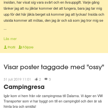
insidan, har visat sig vara svårt och en livsuppgift. Varje gång
tänker jag att nu jäklar kommer det att fungera, bara jag tar mig
upp för det här jäkla berget så kommer jag att lyckas! Insida och
utsida kommer att mötas, den jag är och så som jag tror mig se
ut kommer speglas på min utsida och visa sig i spegelns
...
reflektion. Och för en allt för kort tid uppfylls min önskan och tro.
Det hårda arbetet och den stränga disciplinen ger resultat och vi
Läs mer
möts, där i spegeln. Men...så händer något, livet ger mig en hård
Profil
Följare
knuff och jag faller. Faller för frestelsen och utför bergets kant.
Det är så lätt att gå nedför, så enkelt och jag märker inget först,
tror det är OK, jag kan hantera det. Tills jag landar vid bergets
Visar poster taggade med "ossy"
fot, hårt, hårt. Orkar inte klättra igen, fastnar ett tag. Finner så
styrkan i att jag inte uthärdar skillnaden, skillnaden mellan utsida
31 juli 2019 11:01
2
3
och i sida. Drivs av önskan att få mötas. Reser mig upp igen
Campingresa
och tar sats. Tar sats för att återigen klättra upp mot toppen.
Igår kom vi hem från vår campingresa till Dalarna. Vi äger en VW
Transporter som vi har byggt om till en campingbil och den är så
himla bra och smidig!