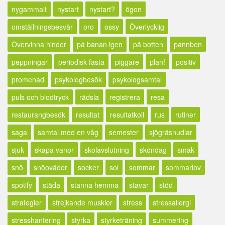
nygammalt
nystart
nystart?
ögon
omställningsbesvär
oro
ossy
Överlycklig
Övervinna hinder
på banan igen
på botten
pannben
peppningar
periodisk fasta
piggare
plan!
positiv
promenad
psykologbesök
psykologsamtal
puls och blodtryck
rädsla
registrera
resa
restaurangbesök
resultat
resultatkoll
rus
rutiner
saga
samtal med en våg
semester
sjögräsnudlar
sjuk
skapa vanor
skolavslutning
sköndag
smak
snö
snöoväder
socker
sol
sommar
sommarlov
spotify
städa
stanna hemma
stavar
stöd
strategier
strejkande muskler
stress
stressallergi
stresshantering
styrka
styrketräning
summering