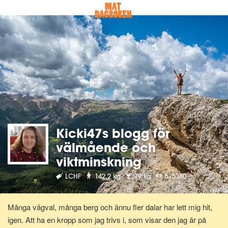
Kicki47s blogg för
välmående och
viktminskning
LCHF
142.2 kg
79 kg
575380
Många vägval, många berg och ännu fler dalar har lett mig hit,
igen. Att ha en kropp som jag trivs i, som visar den jag är på