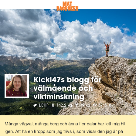
Kicki47s blogg för
välmående och
viktminskning
LCHF
142.2 kg
79 kg
574518
Många vägval, många berg och ännu fler dalar har lett mig hit,
igen. Att ha en kropp som jag trivs i, som visar den jag är på