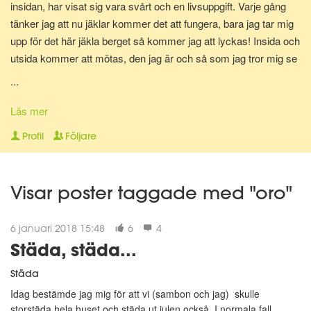
insidan, har visat sig vara svårt och en livsuppgift. Varje gång
tänker jag att nu jäklar kommer det att fungera, bara jag tar mig
upp för det här jäkla berget så kommer jag att lyckas! Insida och
utsida kommer att mötas, den jag är och så som jag tror mig se
ut kommer speglas på min utsida och visa sig i spegelns
...
reflektion. Och för en allt för kort tid uppfylls min önskan och tro.
Det hårda arbetet och den stränga disciplinen ger resultat och vi
Läs mer
möts, där i spegeln. Men...så händer något, livet ger mig en hård
Profil
Följare
knuff och jag faller. Faller för frestelsen och utför bergets kant.
Det är så lätt att gå nedför, så enkelt och jag märker inget först,
tror det är OK, jag kan hantera det. Tills jag landar vid bergets
Visar poster taggade med "oro"
fot, hårt, hårt. Orkar inte klättra igen, fastnar ett tag. Finner så
styrkan i att jag inte uthärdar skillnaden, skillnaden mellan utsida
6 januari 2018 15:48
6
4
och i sida. Drivs av önskan att få mötas. Reser mig upp igen
Städa, städa...
och tar sats. Tar sats för att återigen klättra upp mot toppen.
Städa
Idag bestämde jag mig för att vi (sambon och jag) skulle
storstäda hela huset och städa ut julen också. I normala fall