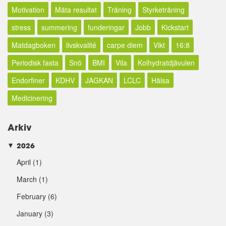
Motivation
Mäta resultat
Träning
Styrketräning
stress
summering
funderingar
Jobb
Kickstart
Matdagboken
livskvalité
carpe diem
Vikt
16:8
Periodisk fasta
Snö
BMI
Vila
Kolhydratdjävulen
Endorfiner
KDHV
JAGKAN
LCLC
Hälsa
Medicinering
Arkiv
2026
►
April
(1)
March
(1)
February
(6)
January
(3)