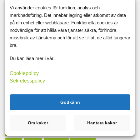
hinna ifatt
hopp
höstlov
höstpromenad
husägare
Vi använder cookies för funktion, analys och
huvudvärk
influensa
inpsiration
inspiration
marknadsföring. Det innebär lagring eller åtkomst av data
inspirerad
invänta sin själ
jagkan
jäklar anamma
på din enhet eller webbläsare. Funktionella cookies är
nödvändiga för att hålla våra tjänster säkra, förhindra
jobb
jobbarkompisar
jobbet
kallt
kalorier
känsla
missbruk av tjänsterna och för att se till att de alltid fungerar
kdhv
kickstart
kickstart-lchf
klapparmigsjälvpåaxeln
bra.
knän
knäplastik
kolhydratdjävulen
kolhydrater
Du kan läsa mer i vår:
kolhydratjävul
kontrollbehov
kontrollfreak
kraft
kyla
Cookiepolicy
läraryrket
lärdomar
laster
läxor
lchf
lchfrockar
Sekretesspolicy
lchp
lclc
leder
ledig
leva här och nu
livet
livskvalité
livsnjuta
lugn
lurad
lycka
magkrångel
Godkänn
magnesium
mat
mäta
måtband
matdagboken
md
middag borta
midsommar
midsommarkrasch
Om kakor
Hantera kakor
migrän
minus på vågen
misslyckande
mörker