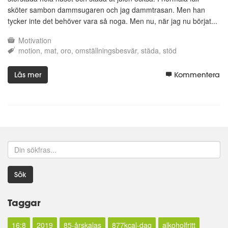
sköter sambon dammsugaren och jag dammtrasan. Men han
tycker inte det behöver vara så noga. Men nu, när jag nu börjat...
Motivation
motion
mat
oro
omställningsbesvär
städa
stöd
Läs mer
Kommentera
Sök
Taggar
16:8
2019
85-årskalas
877kcal-dag
alkoholfritt