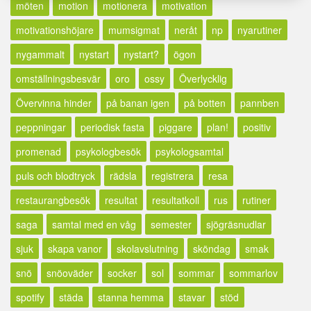
möten
motion
motionera
motivation
motivationshöjare
mumsigmat
neråt
np
nyarutiner
nygammalt
nystart
nystart?
ögon
omställningsbesvär
oro
ossy
Överlycklig
Övervinna hinder
på banan igen
på botten
pannben
peppningar
periodisk fasta
piggare
plan!
positiv
promenad
psykologbesök
psykologsamtal
puls och blodtryck
rädsla
registrera
resa
restaurangbesök
resultat
resultatkoll
rus
rutiner
saga
samtal med en våg
semester
sjögräsnudlar
sjuk
skapa vanor
skolavslutning
sköndag
smak
snö
snöoväder
socker
sol
sommar
sommarlov
spotify
städa
stanna hemma
stavar
stöd