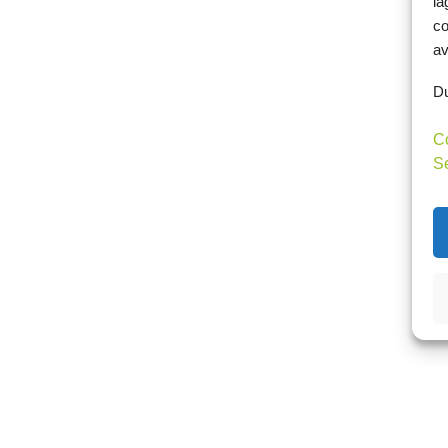
la
co
av
Du
C
S