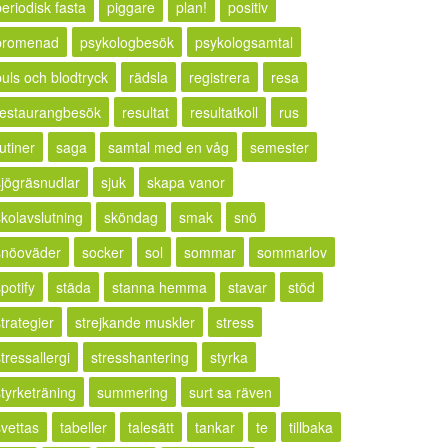
periodisk fasta
piggare
plan!
positiv
promenad
psykologbesök
psykologsamtal
puls och blodtryck
rädsla
registrera
resa
restaurangbesök
resultat
resultatkoll
rus
utiner
saga
samtal med en våg
semester
sjögräsnudlar
sjuk
skapa vanor
skolavslutning
sköndag
smak
snö
snöoväder
socker
sol
sommar
sommarlov
potify
städa
stanna hemma
stavar
stöd
trategier
strejkande muskler
stress
tressallergi
stresshantering
styrka
styrketräning
summering
surt sa räven
svettas
tabeller
talesätt
tankar
te
tillbaka