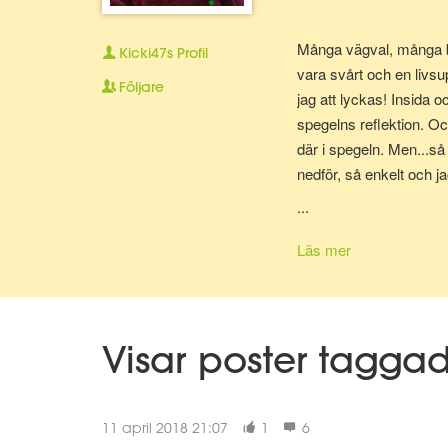
Många vägval, många ber
Kicki47s
Profil
vara svårt och en livsu
Följare
jag att lyckas! Insida 
spegelns reflektion. Och
där i spegeln. Men...så 
nedför, så enkelt och jag
fastnar ett tag. Finner 
...
igen och tar sats. Tar s
Läs mer
Visar poster tagga
11 april 2018 21:07
1
6