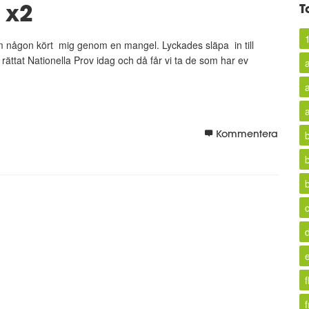
t x2
T
m någon kört mig genom en mangel. Lyckades släpa in till
h rättat Nationella Prov idag och då får vi ta de som har ev
a
Kommentera
f