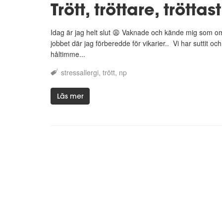
Trött, tröttare, tröttas
Idag är jag helt slut 😩 Vaknade och kände mig som o
jobbet där jag förberedde för vikarier.. Vi har suttit oc
håltimme...
stressallergi
trött
np
Läs mer