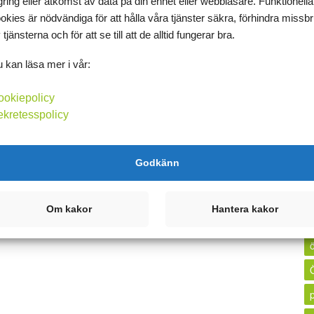
l
gring eller åtkomst av data på din enhet eller webbläsare. Funktionella
okies är nödvändiga för att hålla våra tjänster säkra, förhindra missb
 tjänsterna och för att se till att de alltid fungerar bra.
 kan läsa mer i vår:
ookiepolicy
ekretesspolicy
Godkänn
Om kakor
Hantera kakor