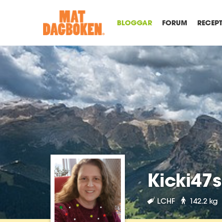
BLOGGAR
FORUM
RECEP
Kicki47
LCHF
142.2 kg