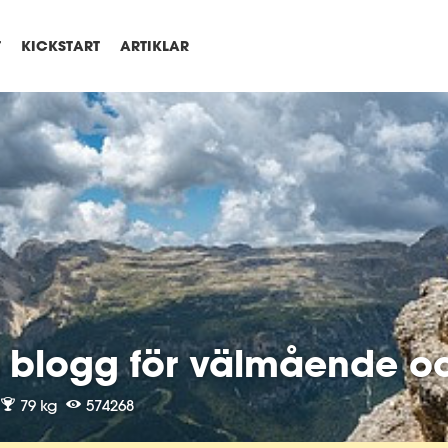
T
KICKSTART
ARTIKLAR
s blogg för välmående o
79 kg
574268