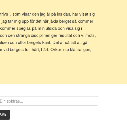
ivs i, som visar den jag är på insidan, har visat sig
a jag tar mig upp för det här jäkla berget så kommer
t kommer speglas på min utsida och visa sig i
t och den stränga disciplinen ger resultat och vi möts,
elsen och utför bergets kant. Det är så lätt att gå
 vid bergets fot, hårt, hårt. Orkar inte klättra igen,
 och i sida. Drivs av önskan att få mötas. Reser mig upp
Sök