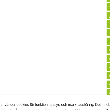
f
h
i
i
 använder cookies för funktion, analys och marknadsföring. Det inne