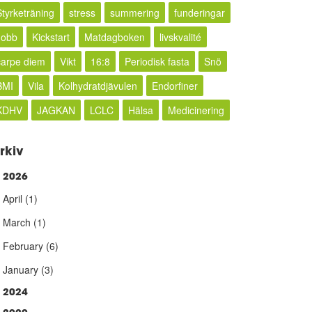
Styrketräning
stress
summering
funderingar
Jobb
Kickstart
Matdagboken
livskvalité
carpe diem
Vikt
16:8
Periodisk fasta
Snö
BMI
Vila
Kolhydratdjävulen
Endorfiner
KDHV
JAGKAN
LCLC
Hälsa
Medicinering
rkiv
2026
►
April
(1)
March
(1)
February
(6)
January
(3)
2024