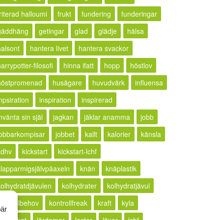
riterad halloumi
frukt
fundering
funderingar
gäddhäng
getingar
glad
glädje
hälsa
halsont
hantera livet
hantera svackor
arrypotter-filosofi
hinna ifatt
hopp
höstlov
höstpromenad
husägare
huvudvärk
influensa
npsiration
inspiration
inspirerad
nvänta sin själ
jagkan
jäklar anamma
jobb
jobbarkompisar
jobbet
kallt
kalorier
känsla
kdhv
kickstart
kickstart-lchf
klapparmigsjälvpåaxeln
knän
knäplastik
kolhydratdjävulen
kolhydrater
kolhydratjävul
kontrollbehov
kontrollfreak
kraft
kyla
bär