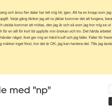
g och ännu fler dalar har lett mig hit, igen. Att ha en kropp som jag tr
ppgift. Varje gång tänker jag att nu jäklar kommer det att fungera, bar
och utsida kommer att mötas, den jag är och så som jag tror mig se u
 för en allt för kort tid uppfylls min önskan och tro. Det hårda arbete
händer något, livet ger mig en hård knuff och jag faller. Faller för frest
 märker inget först, tror det är OK, jag kan hantera det. Tills jag landar
så styrkan i att jag inte uthärdar skillnaden, skillnaden mellan utsida
ats för att återigen klättra upp mot toppen.
de med "np"