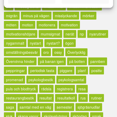
md
middag borta
midsommar
midsommarkrasch
migrän
minus på vågen
misslyckande
mörker
möten
motion
motionera
motivation
motivationshöjare
mumsigmat
neråt
np
nyarutiner
nygammalt
nystart
nystart?
ögon
omställningsbesvär
oro
ossy
Överlycklig
Övervinna hinder
på banan igen
på botten
pannben
peppningar
periodisk fasta
piggare
plan!
positiv
promenad
psykologbesök
psykologsamtal
puls och blodtryck
rädsla
registrera
resa
restaurangbesök
resultat
resultatkoll
rus
rutiner
saga
samtal med en våg
semester
sjögräsnudlar
sjuk
skapa vanor
skolavslutning
sköndag
smak