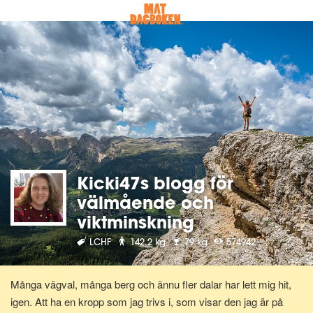
Kicki47s blogg för
välmående och
viktminskning
LCHF
142.2 kg
79 kg
574942
Många vägval, många berg och ännu fler dalar har lett mig hit,
igen. Att ha en kropp som jag trivs i, som visar den jag är på