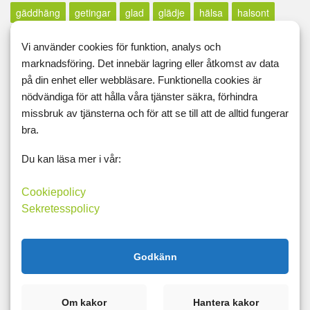
gäddhäng
getingar
glad
glädje
hälsa
halsont
hantera livet
hantera svackor
harrypotter-filosofi
Vi använder cookies för funktion, analys och
hinna ifatt
hopp
höstlov
höstpromenad
husägare
marknadsföring. Det innebär lagring eller åtkomst av data
på din enhet eller webbläsare. Funktionella cookies är
huvudvärk
influensa
inpsiration
inspiration
nödvändiga för att hålla våra tjänster säkra, förhindra
inspirerad
invänta sin själ
jagkan
jäklar anamma
missbruk av tjänsterna och för att se till att de alltid fungerar
bra.
jobb
jobbarkompisar
jobbet
kallt
kalorier
känsla
kdhv
kickstart
kickstart-lchf
klapparmigsjälvpåaxeln
Du kan läsa mer i vår:
knän
knäplastik
kolhydratdjävulen
kolhydrater
Cookiepolicy
kolhydratjävul
kontrollbehov
kontrollfreak
kraft
kyla
Sekretesspolicy
läraryrket
lärdomar
laster
läxor
lchf
lchfrockar
lchp
lclc
leder
ledig
leva här och nu
livet
Godkänn
livskvalité
livsnjuta
lugn
lurad
lycka
magkrångel
magnesium
mat
mäta
måtband
matdagboken
Om kakor
Hantera kakor