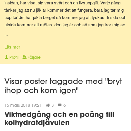
insidan, har visat sig vara svårt och en livsuppgift. Varje gång
tänker jag att nu jäklar kommer det att fungera, bara jag tar mig
upp för det här jäkla berget så kommer jag att lyckas! Insida och
utsida kommer att mötas, den jag är och så som jag tror mig se
ut kommer speglas på min utsida och visa sig i spegelns
...
reflektion. Och för en allt för kort tid uppfylls min önskan och tro.
Det hårda arbetet och den stränga disciplinen ger resultat och vi
Läs mer
möts, där i spegeln. Men...så händer något, livet ger mig en hård
Profil
Följare
knuff och jag faller. Faller för frestelsen och utför bergets kant.
Det är så lätt att gå nedför, så enkelt och jag märker inget först,
tror det är OK, jag kan hantera det. Tills jag landar vid bergets
Visar poster taggade med "bryt
fot, hårt, hårt. Orkar inte klättra igen, fastnar ett tag. Finner så
ihop och kom igen"
styrkan i att jag inte uthärdar skillnaden, skillnaden mellan utsida
och i sida. Drivs av önskan att få mötas. Reser mig upp igen
och tar sats. Tar sats för att återigen klättra upp mot toppen.
16 mars 2018 19:21
3
6
Viktnedgång och en poäng till
kolhydratdjävulen