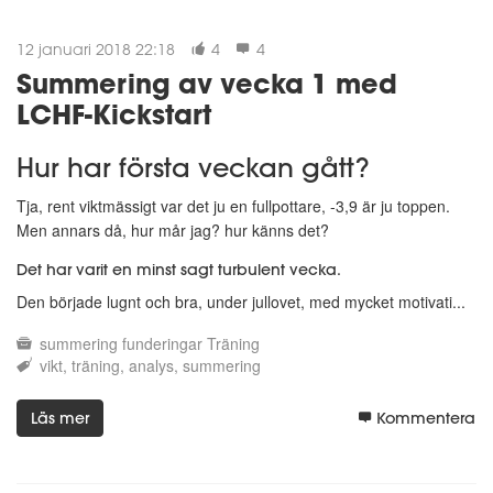
12 januari 2018 22:18
4
4
Summering av vecka 1 med
LCHF-Kickstart
Hur har första veckan gått?
Tja, rent viktmässigt var det ju en fullpottare, -3,9 är ju toppen.
Men annars då, hur mår jag? hur känns det?
Det har varit en minst sagt turbulent vecka.
Den började lugnt och bra, under jullovet, med mycket motivati...
summering
funderingar
Träning
vikt
träning
analys
summering
Läs mer
Kommentera