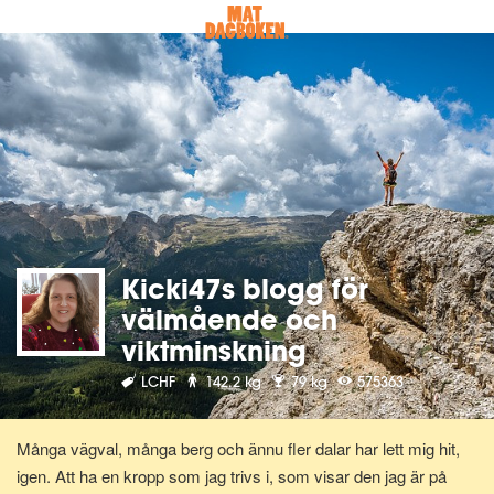
Kicki47s blogg för
välmående och
viktminskning
LCHF
142.2 kg
79 kg
575363
Många vägval, många berg och ännu fler dalar har lett mig hit,
igen. Att ha en kropp som jag trivs i, som visar den jag är på