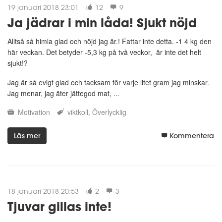
19 januari 2018 23:01
12
9
Ja jädrar i min låda! Sjukt nöjd
Alltså så himla glad och nöjd jag är.! Fattar inte detta. -1 4 kg den
här veckan. Det betyder -5,3 kg på två veckor, är inte det helt
sjukt!?
Jag är så evigt glad och tacksam för varje litet gram jag minskar.
Jag menar, jag äter jättegod mat, ...
Motivation
viktkoll
Överlycklig
Läs mer
Kommentera
18 januari 2018 20:53
2
3
Tjuvar gillas inte!