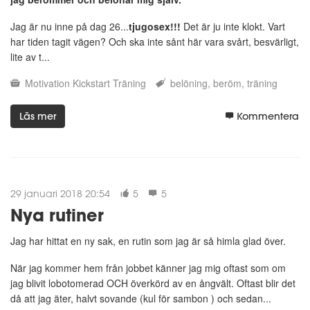
Jag är nu inne på dag 26...
tjugosex!!!
Det är ju inte klokt. Vart
har tiden tagit vägen? Och ska inte sånt här vara svårt, besvärligt,
lite av t...
Motivation
Kickstart
Träning
belöning
beröm
träning
Läs mer
Kommentera
29 januari 2018 20:54
5
5
Nya rutiner
Jag har hittat en ny sak, en rutin som jag är så himla glad över.
När jag kommer hem från jobbet känner jag mig oftast som om
jag blivit lobotomerad OCH överkörd av en ångvält. Oftast blir det
då att jag äter, halvt sovande (kul för sambon ) och sedan...