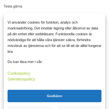
Testa gärna
mat
sjögräsnudlar
Vi använder cookies för funktion, analys och
Läs mer
Kommentera
marknadsföring. Det innebär lagring eller åtkomst av data
på din enhet eller webbläsare. Funktionella cookies är
nödvändiga för att hålla våra tjänster säkra, förhindra
missbruk av tjänsterna och för att se till att de alltid fungerar
bra.
15 januari 2018 21:13
4
2
Dag 11 Skön känsla i kroppen :-)
Du kan läsa mer i vår:
Måndag dag 11
Cookiepolicy
Sekretesspolicy
Nu börjar det goda livet visa sig. Det goda där kroppen mår bra,
själen är lugn och sinnet är glatt. Så som livet med LCHF är. Efter
alla omställningsbesvär inser jag hur djupt ner i kolhydratträsket
Godkänn
jag var. Vikten och de trån...
funderingar
Motivation