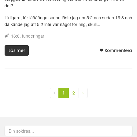
det?
Tidigare, för läääänge sedan läste jag om 5:2 och sedan 16:8 och
då kände jag att 5:2 inte var något för mig, skull...
16:8
funderingar
Läs mer
Kommentera
‹
1
2
›