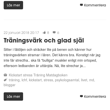
Läs mer
Kommentera
22 januari 2018 20:17
8
6
Träningsvärk och glad själ
Sitter i fåtöljen och sträcker lite på benen och känner hur
träningsvärken stramar i låren. Det känns bra. Konstigt när jag
inte får strectha.. ska få "bulliga" muskler enligt min ortoped,
eftersom ledbanden är uttänjda. Nå, lite strechar ja...
Kickstart
stress
Träning
Matdagboken
träning
lchf
kickstart
stress
psykologsamtal
livet
md
bloggar
Läs mer
Kommentera