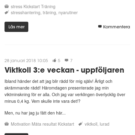
stress
Kickstart
Träning
stresshantering
träning
nyarutiner
Läs mer
Kommentera
28 januari 2018 10:05
5
7
Viktkoll 3:e veckan - uppföljaren
Ibland händer det att jag blir rädd för mig själv! Ärligt och
skrämmande rädd! Häromdagen presenterade jag min
viktminskning för er alla. Och jag var verklingen överlycklig över
minus 0,4 kg. Vem skulle inte vara det!?
Men, nu har jag ju fått den här...
Motivation
Mäta resultat
Kickstart
viktkoll
lurad