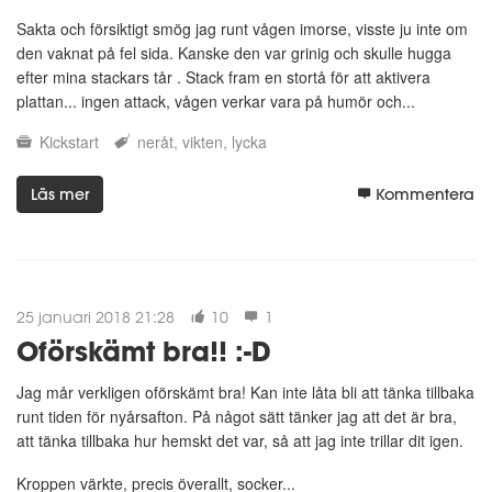
Sakta och försiktigt smög jag runt vågen imorse, visste ju inte om
den vaknat på fel sida. Kanske den var grinig och skulle hugga
efter mina stackars tår . Stack fram en stortå för att aktivera
plattan... ingen attack, vågen verkar vara på humör och...
Kickstart
neråt
vikten
lycka
Läs mer
Kommentera
25 januari 2018 21:28
10
1
Oförskämt bra!! :-D
Jag mår verkligen oförskämt bra! Kan inte låta bli att tänka tillbaka
runt tiden för nyårsafton. På något sätt tänker jag att det är bra,
att tänka tillbaka hur hemskt det var, så att jag inte trillar dit igen.
Kroppen värkte, precis överallt, socker...