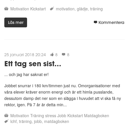
Motivation
Kickstart
motivation
glädje
träning
Läs mer
Kommentera
25 januari 2018 20:24
8
8
Ett tag sen sist...
... och jag har saknat er!
Jobbet snurrar i 180 km/timmen just nu. Omorganisationer med
våra elever kräver enorm energi och är ett himla pusslande,
dessutom damp det ner som en slägga i huvudet att vi ska få ny
rektor, igen. På 7 år är detta min...
Motivation
Träning
stress
Jobb
Kickstart
Matdagboken
lchf
träning
jobb
matdagboken