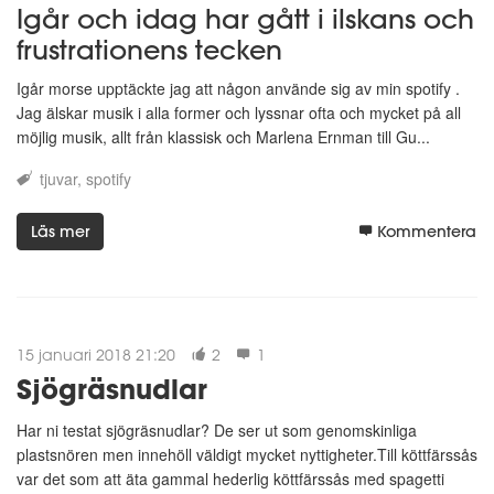
Igår och idag har gått i ilskans och
frustrationens tecken
Igår morse upptäckte jag att någon använde sig av min spotify .
Jag älskar musik i alla former och lyssnar ofta och mycket på all
möjlig musik, allt från klassisk och Marlena Ernman till Gu...
tjuvar
spotify
Läs mer
Kommentera
15 januari 2018 21:20
2
1
Sjögräsnudlar
Har ni testat sjögräsnudlar? De ser ut som genomskinliga
plastsnören men innehöll väldigt mycket nyttigheter.Till köttfärssås
var det som att äta gammal hederlig köttfärssås med spagetti