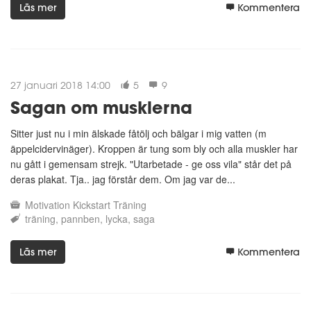
Läs mer
Kommentera
27 januari 2018 14:00
5
9
Sagan om musklerna
Sitter just nu i min älskade fåtölj och bälgar i mig vatten (m
äppelcidervinäger). Kroppen är tung som bly och alla muskler har
nu gått i gemensam strejk. "Utarbetade - ge oss vila" står det på
deras plakat. Tja.. jag förstår dem. Om jag var de...
Motivation
Kickstart
Träning
träning
pannben
lycka
saga
Läs mer
Kommentera