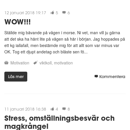
12 januari 2018 19:17
5
6
WOW!!!
Ställde mig bävande på vågen i morse. Ni vet, man vill ju gärna
att det ska ha hänt lite på vågen så här i början. Jag hoppades på
ett kg iallafall, men bestämde mig för att allt som var minus var
OK. Tog ett djupt andetag och blåste sen fö...
Motivation
viktkoll
motivation
Läs mer
Kommentera
11 januari 2018 16:38
4
8
Stress, omställningsbesvär och
magkrångel