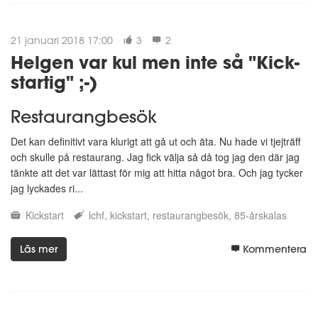
21 januari 2018 17:00
3
2
Helgen var kul men inte så "Kick-
startig" ;-)
Restaurangbesök
Det kan definitivt vara klurigt att gå ut och äta. Nu hade vi tjejträff
och skulle på restaurang. Jag fick välja så då tog jag den där jag
tänkte att det var lättast för mig att hitta något bra. Och jag tycker
jag lyckades ri...
Kickstart
lchf
kickstart
restaurangbesök
85-årskalas
Läs mer
Kommentera