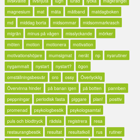
livskvalité
livsnjuta
lugn
lurad
lycka
magkrångel
magnesium
mat
mäta
måtband
matdagboken
md
middag borta
midsommar
midsommarkrasch
migrän
minus på vågen
misslyckande
mörker
möten
motion
motionera
motivation
motivationshöjare
mumsigmat
neråt
np
nyarutiner
nygammalt
nystart
nystart?
ögon
omställningsbesvär
oro
ossy
Överlycklig
Övervinna hinder
på banan igen
på botten
pannben
peppningar
periodisk fasta
piggare
plan!
positiv
promenad
psykologbesök
psykologsamtal
puls och blodtryck
rädsla
registrera
resa
restaurangbesök
resultat
resultatkoll
rus
rutiner