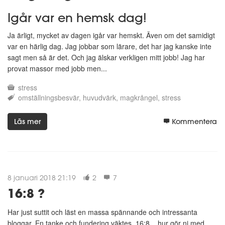
Igår var en hemsk dag!
Ja ärligt, mycket av dagen igår var hemskt. Även om det samidigt
var en härlig dag. Jag jobbar som lärare, det har jag kanske inte
sagt men så är det. Och jag älskar verkligen mitt jobb! Jag har
provat massor med jobb men...
stress
omställningsbesvär
huvudvärk
magkrångel
stress
Läs mer
Kommentera
8 januari 2018 21:19
2
7
16:8 ?
Har just suttit och läst en massa spännande och intressanta
bloggar. En tanke och fundering väktes. 16:8....hur gör ni med