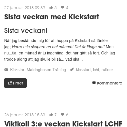
27 januari 2018 09:39
5
4
Sista veckan med Kickstart
Sista veckan!
När jag bestämde mig för att hoppa på Kickstart så tänkte
jag;
Herre min skapare en hel månad!! Det är länge det!
Men
nu...tja, en månad är ju ingenting, det har gått så fort. Och jag
trodde aldrig att jag skulle bli så... vad ska...
Kickstart
Matdagboken
Träning
kickstart
lchf
rutiner
Läs mer
Kommentera
26 januari 2018 15:39
7
6
Viktkoll 3:e veckan Kickstart LCHF