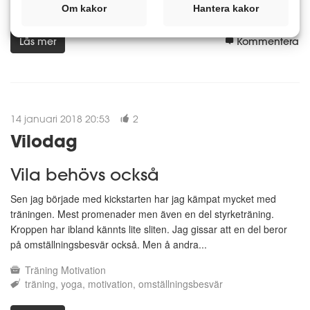
glad
lchfrockar
lugn
omställningsbesvär
motivation
Om kakor
Hantera kakor
Läs mer
Kommentera
14 januari 2018 20:53
2
Vilodag
Vila behövs också
Sen jag började med kickstarten har jag kämpat mycket med
träningen. Mest promenader men även en del styrketräning.
Kroppen har ibland kännts lite sliten. Jag gissar att en del beror
på omställningsbesvär också. Men å andra...
Träning
Motivation
träning
yoga
motivation
omställningsbesvär