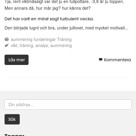
Tja, rent viktmässigt var det ju en fullpottare, -3,9 är ju toppen.
Men annars då, hur mår jag? hur känns det?
Det har varit en minst sagt turbulent vecka.
Den började lugnt och bra, under jullovet, med mycket motivati...
summering
funderingar
Träning
vikt
träning
analys
summering
Läs mer
Kommentera
Sök
Taggar