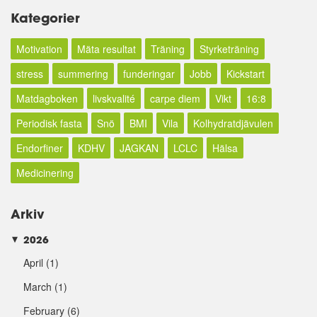
Kategorier
Motivation
Mäta resultat
Träning
Styrketräning
stress
summering
funderingar
Jobb
Kickstart
Matdagboken
livskvalité
carpe diem
Vikt
16:8
Periodisk fasta
Snö
BMI
Vila
Kolhydratdjävulen
Endorfiner
KDHV
JAGKAN
LCLC
Hälsa
Medicinering
Arkiv
2026
►
April
(1)
March
(1)
February
(6)