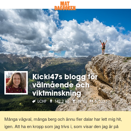
Kicki47s blogg för
välmående och
viktminskning
LCHF
142.2 kg
79 kg
575231
Många vägval, många berg och ännu fler dalar har lett mig hit,
igen. Att ha en kropp som jag trivs i, som visar den jag är på