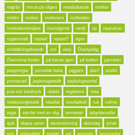
migrän
minus på vågen
misslyckande
mörker
möten
motion
motionera
motivation
motivationshöjare
mumsigmat
neråt
np
nyarutiner
nygammalt
nystart
nystart?
ögon
omställningsbesvär
oro
ossy
Överlycklig
Övervinna hinder
på banan igen
på botten
pannben
peppningar
periodisk fasta
piggare
plan!
positiv
promenad
psykologbesök
psykologsamtal
puls och blodtryck
rädsla
registrera
resa
restaurangbesök
resultat
resultatkoll
rus
rutiner
saga
samtal med en våg
semester
sjögräsnudlar
sjuk
skapa vanor
skolavslutning
sköndag
smak
snö
snöoväder
socker
sol
sommar
sommarlov