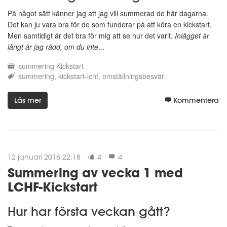
På något sätt känner jag att jag vill summerad de här dagarna.
Det kan ju vara bra för de som funderar på att köra en kickstart.
Men samtidigt är det bra för mig att se hur det varit.
Inlägget är
långt är jag rädd, om du inte
...
summering
Kickstart
summering
kickstart-lchf
omställningsbesvär
Läs mer
Kommentera
12 januari 2018 22:18
4
4
Summering av vecka 1 med
LCHF-Kickstart
Hur har första veckan gått?