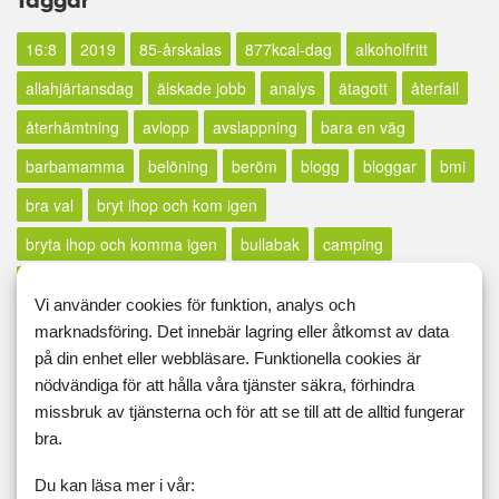
16:8
2019
85-årskalas
877kcal-dag
alkoholfritt
allahjärtansdag
älskade jobb
analys
ätagott
återfall
återhämtning
avlopp
avslappning
bara en väg
barbamamma
belöning
beröm
blogg
bloggar
bmi
bra val
bryt ihop och kom igen
bryta ihop och komma igen
bullabak
camping
campingresa
carpe diem
dendriter
diagram
droger
Vi använder cookies för funktion, analys och
drömmar
dryck
elever
endorfiner
energikonto
marknadsföring. Det innebär lagring eller åtkomst av data
på din enhet eller webbläsare. Funktionella cookies är
extrapepp
faller
fallit
fira
fläskfilé
flatvarp
flossa
nödvändiga för att hålla våra tjänster säkra, förhindra
födelsedag
fördelar
fredagsfeeling
fredagslängtan
missbruk av tjänsterna och för att se till att de alltid fungerar
friskluft
friterad halloumi
frukt
fundering
funderingar
bra.
gäddhäng
getingar
glad
glädje
hälsa
halsont
Du kan läsa mer i vår: