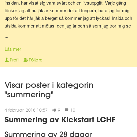
insidan, har visat sig vara svårt och en livsuppgift. Varje gång
tänker jag att nu jäklar kommer det att fungera, bara jag tar mig
upp för det här jäkla berget så kommer jag att lyckas! Insida och
utsida kommer att mötas, den jag är och så som jag tror mig se
ut kommer speglas på min utsida och visa sig i spegelns
...
reflektion. Och för en allt för kort tid uppfylls min önskan och tro.
Det hårda arbetet och den stränga disciplinen ger resultat och vi
Läs mer
möts, där i spegeln. Men...så händer något, livet ger mig en hård
Profil
Följare
knuff och jag faller. Faller för frestelsen och utför bergets kant.
Det är så lätt att gå nedför, så enkelt och jag märker inget först,
tror det är OK, jag kan hantera det. Tills jag landar vid bergets
Visar poster i kategorin
fot, hårt, hårt. Orkar inte klättra igen, fastnar ett tag. Finner så
"summering"
styrkan i att jag inte uthärdar skillnaden, skillnaden mellan utsida
och i sida. Drivs av önskan att få mötas. Reser mig upp igen
och tar sats. Tar sats för att återigen klättra upp mot toppen.
4 februari 2018 10:57
9
10
Summering av Kickstart LCHF
Summering av 28 dagar