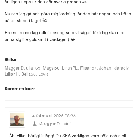
äntligen uppe ur den där svarta gropen 🙏
Nu ska jag gå pch göra mig iordning för den här dagen och träna
på en stund i taget 🥰
Ha en fin onsdag (eller unsdag som vi säger, för idag ska man
unna sig lite guldkant i vardagen) ❤️
Gillar
MagganD
ulla165
Magsi56
LinusPL
Flisan57
Johan
klaraelv
LillianH
Bella50
Lovis
Kommentarer
4 februari 2026 08:36
MagganD
1
Åh, vilket härligt inlägg! Du SKA verkligen vara nöjd och stolt