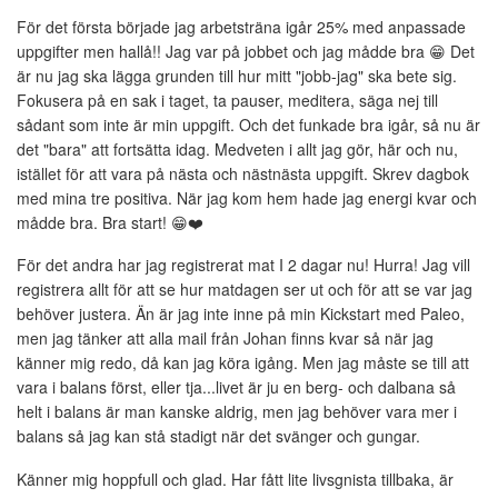
För det första började jag arbetsträna igår 25% med anpassade
uppgifter men hallå!! Jag var på jobbet och jag mådde bra 😁 Det
är nu jag ska lägga grunden till hur mitt "jobb-jag" ska bete sig.
Fokusera på en sak i taget, ta pauser, meditera, säga nej till
sådant som inte är min uppgift. Och det funkade bra igår, så nu är
det "bara" att fortsätta idag. Medveten i allt jag gör, här och nu,
istället för att vara på nästa och nästnästa uppgift. Skrev dagbok
med mina tre positiva. När jag kom hem hade jag energi kvar och
mådde bra. Bra start! 😁❤️
För det andra har jag registrerat mat I 2 dagar nu! Hurra! Jag vill
registrera allt för att se hur matdagen ser ut och för att se var jag
behöver justera. Än är jag inte inne på min Kickstart med Paleo,
men jag tänker att alla mail från Johan finns kvar så när jag
känner mig redo, då kan jag köra igång. Men jag måste se till att
vara i balans först, eller tja...livet är ju en berg- och dalbana så
helt i balans är man kanske aldrig, men jag behöver vara mer i
balans så jag kan stå stadigt när det svänger och gungar.
Känner mig hoppfull och glad. Har fått lite livsgnista tillbaka, är