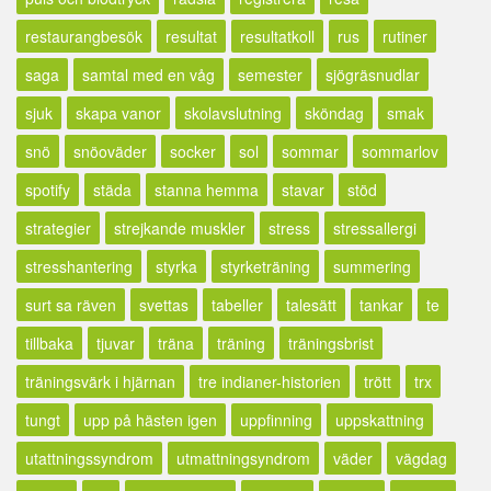
restaurangbesök
resultat
resultatkoll
rus
rutiner
saga
samtal med en våg
semester
sjögräsnudlar
sjuk
skapa vanor
skolavslutning
sköndag
smak
snö
snöoväder
socker
sol
sommar
sommarlov
spotify
städa
stanna hemma
stavar
stöd
strategier
strejkande muskler
stress
stressallergi
stresshantering
styrka
styrketräning
summering
surt sa räven
svettas
tabeller
talesätt
tankar
te
tillbaka
tjuvar
träna
träning
träningsbrist
träningsvärk i hjärnan
tre indianer-historien
trött
trx
tungt
upp på hästen igen
uppfinning
uppskattning
utattningssyndrom
utmattningsyndrom
väder
vägdag