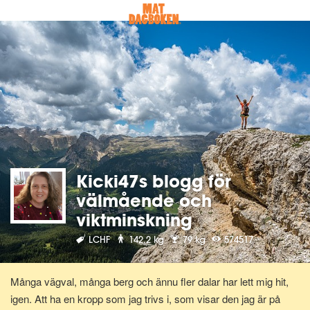
Kicki47s blogg för
välmående och
viktminskning
LCHF
142.2 kg
79 kg
574517
Många vägval, många berg och ännu fler dalar har lett mig hit,
igen. Att ha en kropp som jag trivs i, som visar den jag är på