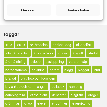
Om kakor
Hantera kakor
Logga in för att skriva en kommentar.
Taggar
16:8
2019
85-årskalas
877kcal-dag
alkoholfritt
allahjärtansdag
älskade jobb
analys
ätagott
återfall
återhämtning
avlopp
avslappning
bara en väg
barbamamma
belöning
beröm
blogg
bloggar
bmi
bra val
bryt ihop och kom igen
bryta ihop och komma igen
bullabak
camping
campingresa
carpe diem
dendriter
diagram
droger
drömmar
dryck
elever
endorfiner
energikonto