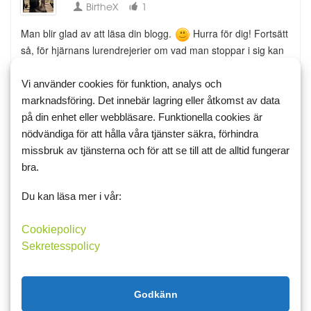
BirtheX
1
Man blir glad av att läsa din blogg.
Hurra för dig! Fortsätt
så, för hjärnans lurendrejerier om vad man stoppar i sig kan
ofta sätta krokben på vår vingliga bana.
Vi använder cookies för funktion, analys och
Gilla
marknadsföring. Det innebär lagring eller åtkomst av data
på din enhet eller webbläsare. Funktionella cookies är
nödvändiga för att hålla våra tjänster säkra, förhindra
5 februari 2026 08:59
missbruk av tjänsterna och för att se till att de alltid fungerar
bra.
Bella50
0
Instämmer... Så positiv läsning. TACK 🙏
Du kan läsa mer i vår:
Små steg är också steg ✌️
Cookiepolicy
Heja dig 👏👏
Sekretesspolicy
Senast uppdaterad 5 februari 2026 09:00
Godkänn
Gilla