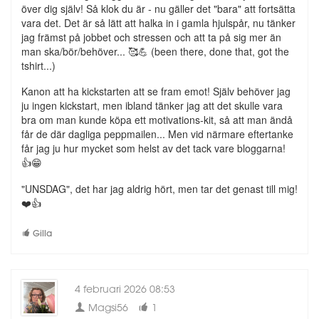
över dig själv! Så klok du är - nu gäller det "bara" att fortsätta
vara det. Det är så lätt att halka in i gamla hjulspår, nu tänker
jag främst på jobbet och stressen och att ta på sig mer än
man ska/bör/behöver... 🥰💪 (been there, done that, got the
tshirt...)
Kanon att ha kickstarten att se fram emot! Själv behöver jag
ju ingen kickstart, men ibland tänker jag att det skulle vara
bra om man kunde köpa ett motivations-kit, så att man ändå
får de där dagliga peppmailen... Men vid närmare eftertanke
får jag ju hur mycket som helst av det tack vare bloggarna!
👍😁
"UNSDAG", det har jag aldrig hört, men tar det genast till mig!
❤️👍
Gilla
4 februari 2026 08:53
Magsi56
1