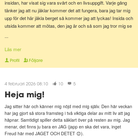
insidan, har visat sig vara svårt och en livsuppgift. Varje gång
tänker jag att nu jäklar kommer det att fungera, bara jag tar mig
upp för det här jäkla berget så kommer jag att lyckas! Insida och
utsida kommer att mötas, den jag är och så som jag tror mig se
ut kommer speglas på min utsida och visa sig i spegelns
...
reflektion. Och för en allt för kort tid uppfylls min önskan och tro.
Det hårda arbetet och den stränga disciplinen ger resultat och vi
Läs mer
möts, där i spegeln. Men...så händer något, livet ger mig en hård
Profil
Följare
knuff och jag faller. Faller för frestelsen och utför bergets kant.
Det är så lätt att gå nedför, så enkelt och jag märker inget först,
tror det är OK, jag kan hantera det. Tills jag landar vid bergets
4 februari 2026 08:10
10
5
fot, hårt, hårt. Orkar inte klättra igen, fastnar ett tag. Finner så
Heja mig!
styrkan i att jag inte uthärdar skillnaden, skillnaden mellan utsida
och i sida. Drivs av önskan att få mötas. Reser mig upp igen
Jag sitter här och känner mig nöjd med mig själv. Den här veckan
och tar sats. Tar sats för att återigen klättra upp mot toppen.
har jag gjort så stora framsteg i två viktiga delar av mitt liv att jag
häpnar. Samtidigt spiller detta såklart över på resten av mig. Jag
menar, det finns ju bara en JAG (japp en ska det vara, inget
Freud här med JAGET OCH DETET 😊).