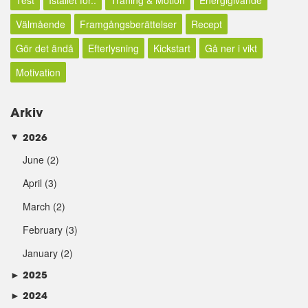
Välmående
Framgångsberättelser
Recept
Gör det ändå
Efterlysning
Kickstart
Gå ner i vikt
Motivation
Arkiv
2026
►
June
(2)
April
(3)
March
(2)
February
(3)
January
(2)
►
2025
►
2024