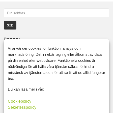
Sök
Taggar
Vi använder cookies för funktion, analys och
16:8
5:2
actiway
äggfasta
appen
aprikos
marknadsföring. Det innebär lagring eller åtkomst av data
avkoppling
bilder
blogg
bloggen
dash
på din enhet eller webbläsare. Funktionella cookies är
nödvändiga för att hålla våra tjänster säkra, förhindra
dash-dieten
diagram
efterlysning
energigivande
fett
missbruk av tjänsterna och för att se till att de alltid fungerar
framgång
framgångsberättelse
fredag
fredagsmys
bra.
friskis
friskvård
friskvårdsbidrag
gå ner i vikt
Du kan läsa mer i vår:
gånerivikt
GI
grillat
grönhydrater
hallsberg
Cookiepolicy
hälsoresa
hälsosamt
hund
indoorwalking
Sekretesspolicy
inflammationer
iställetför
japanskt
jul
kaffe
kaka