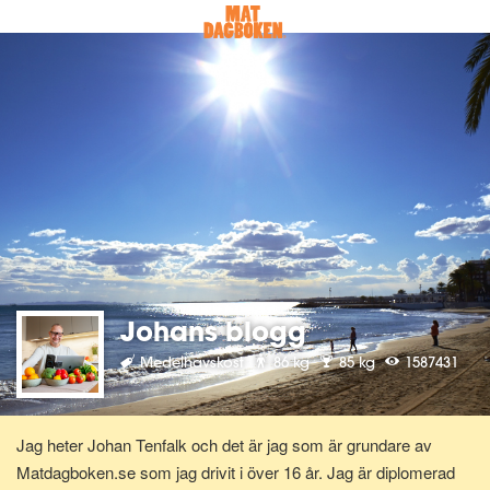
Johans blogg
Medelhavskost
86 kg
85 kg
1587431
Jag heter Johan Tenfalk och det är jag som är grundare av
Matdagboken.se som jag drivit i över 16 år. Jag är diplomerad