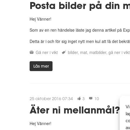
Posta bilder på din m
Hej Vänner!
Som av en ren händelse läste jag denna artikel på Ex
Detta är i och för sig inget nytt men kul att få det be
Gå ner i vikt
bilder
mat
matbilder
gå ner i vikt
Läs mer
25 oktober 2016 07:34
3
10
Äter ni mellanmål?
Vi
la
co
Hej Vänner!
av