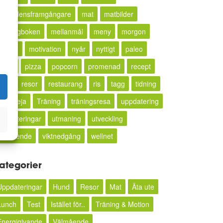
månadensframgångare
mat
matbilder
Matdagboken
mellanmål
meny
morgon
motion
motivation
nyår
nyttigt
paleo
pasta
pizza
popcorn
promenad
recept
resa
resor
restaurang
ris
tagg
tidning
orrevieja
Träning
träningsresa
uppdatering
uppdateringar
utmaning
utveckling
välmående
viktnedgång
wellnet
ategorier
Uppdateringar
Hund
Resor
Mat
Äta ute
Lunch
Test
Istället för..
Träning & Motion
Energigivande
Välmående