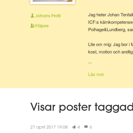
Jag heter Johan Tenfal
Johans
Profil
ICF:s kärnkompetenser)
Följare
Polhage&Lundberg, sa
Lite om mig: Jag bor i 
kost, motion och andlig
må bättre på olika sätt 
...
"A year from now you w
Läs mer
😀
Visar poster tagga
27 april 2017 19:08
4
6