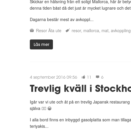
Skickar en hälsning från ett soligt Mallorca, här är bet
denna tiden bäst då det just är mycket lugnare och det
Dagarna består mest av avkoppl...
Resor
Äta ute
resor
mallorca
mat
avkoppling
Läs mer
4 september 2016 09:56
11
6
Trevlig kväll i Stock
Igår var vi ute och åt på en trevlig Japansk restauran
själva 👍🏼 😀
I alla bord finns en inbyggd gasolplatta som man tilla
teriyakis...