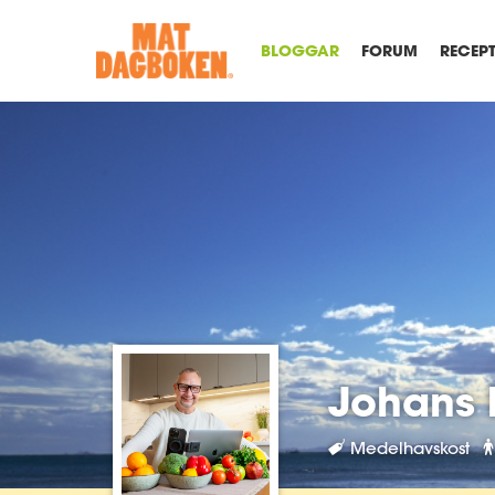
BLOGGAR
FORUM
RECEP
Johans 
Medelhavskost