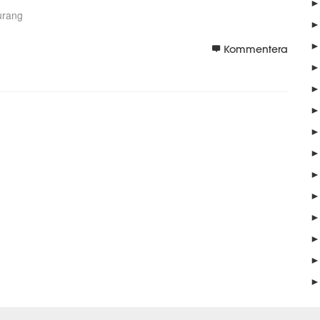
►
urang
►
►
Kommentera
►
►
►
►
►
►
►
►
►
►
►