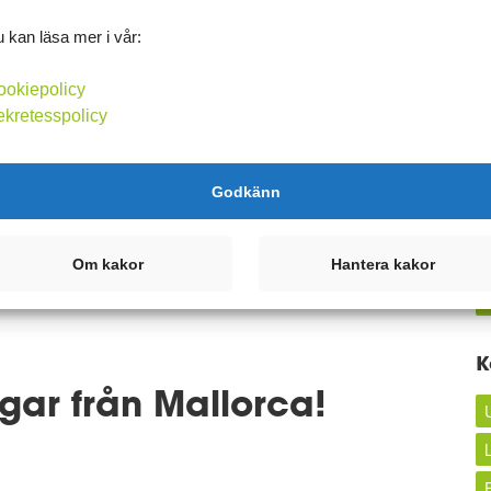
ar lust.
 kan läsa mer i vår:
d?
ookiepolicy
ekretesspolicy
Godkänn
t
Kommentera
Om kakor
Hantera kakor
K
ar från Mallorca!