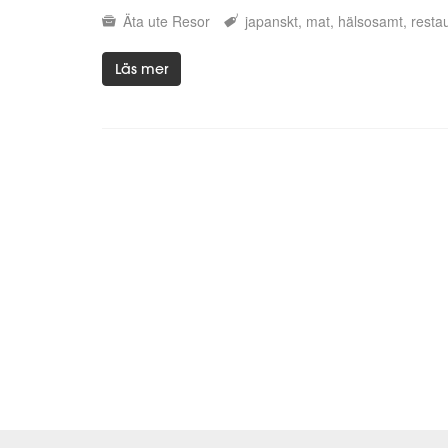
Äta ute
Resor
japanskt
mat
hälsosamt
resta
Läs mer