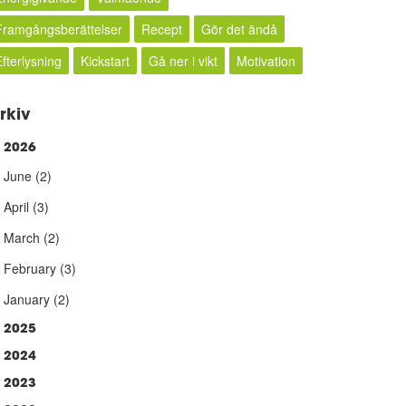
Framgångsberättelser
Recept
Gör det ändå
Efterlysning
Kickstart
Gå ner i vikt
Motivation
rkiv
2026
►
June
(2)
April
(3)
March
(2)
February
(3)
January
(2)
2025
2024
2023