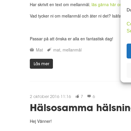
Har skrivit en text om mellanmål
, läs gärna här om ni h
Du
Vad tycker ni om mellanmål och äter ni det? Isåfall va
C
S
Passar på att önska er alla en fantastisk dag!
Mat
mat
mellanmål
Läs mer
2 oktober 2016 11:16
7
6
Hälsosamma hälsning
Hej Vänner!