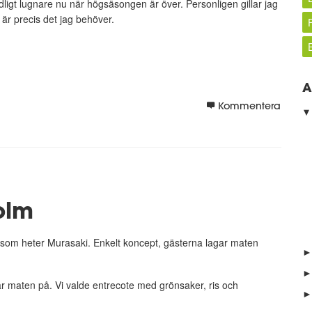
ydligt lugnare nu när högsäsongen är över. Personligen gillar jag
 är precis det jag behöver.
A
Kommentera
holm
g som heter Murasaki. Enkelt koncept, gästerna lagar maten
►
►
gar maten på. Vi valde entrecote med grönsaker, ris och
►