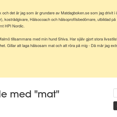
k och det är jag som är grundare av Matdagboken.se som jag drivit i 
, kostrådgivare, Hälsocoach och hälsoprofilsbedömare, utbildad på P
mt HPI Nordic.
Malmö tillsammans med min hund Shiva. Har själv gjort stora livsstil
het. Gillar att laga hälsosam mat och att röra på mig - Då mår jag extra
och att resa.
ill wish you had started today."~ Karen Lamb."
de med "mat"