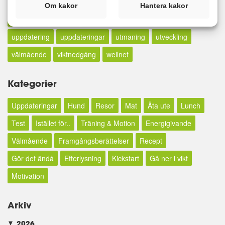
popcorn
promenad
recept
resa
resor
restaurang
Om kakor
Hantera kakor
ris
tagg
tidning
torrevieja
Träning
träningsresa
uppdatering
uppdateringar
utmaning
utveckling
välmående
viktnedgång
wellnet
Kategorier
Uppdateringar
Hund
Resor
Mat
Äta ute
Lunch
Test
Istället för..
Träning & Motion
Energigivande
Välmående
Framgångsberättelser
Recept
Gör det ändå
Efterlysning
Kickstart
Gå ner i vikt
Motivation
Arkiv
2026
►