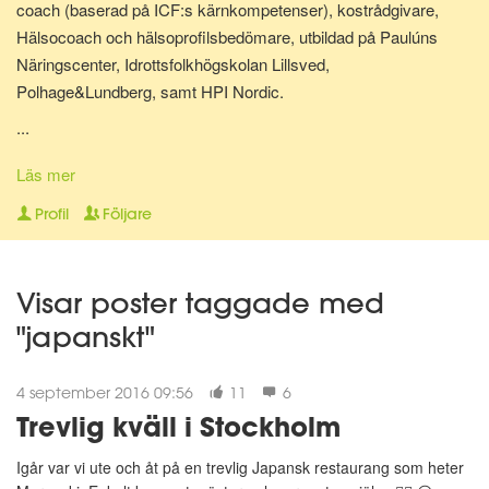
coach (baserad på ICF:s kärnkompetenser), kostrådgivare,
Hälsocoach och hälsoprofilsbedömare, utbildad på Paulúns
Näringscenter, Idrottsfolkhögskolan Lillsved,
Polhage&Lundberg, samt HPI Nordic.
...
Lite om mig: Jag bor i Malmö tillsammans med min hund Shiva.
Har själv gjort stora livsstilsförändringar för ganska många år
Läs mer
sedan, bl.a. inom kost, motion och andlighet. Gillar att laga
Profil
Följare
hälsosam mat och att röra på mig - Då mår jag extra bra! Jag
älskar att träffa nya människor, hjälpa folk må bättre på olika sätt
och att resa.
Visar poster taggade med
"japanskt"
"A year from now you will wish you had started today."~ Karen
Lamb."
4 september 2016 09:56
11
6
😀
Trevlig kväll i Stockholm
Igår var vi ute och åt på en trevlig Japansk restaurang som heter