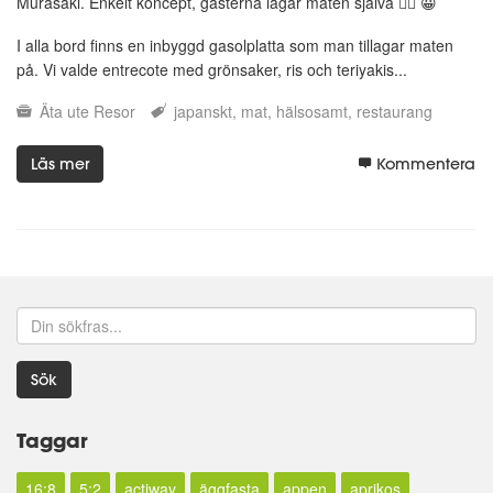
Murasaki. Enkelt koncept, gästerna lagar maten själva 👍🏼 😀
I alla bord finns en inbyggd gasolplatta som man tillagar maten
på. Vi valde entrecote med grönsaker, ris och teriyakis...
Äta ute
Resor
japanskt
mat
hälsosamt
restaurang
Läs mer
Kommentera
Sök
Taggar
16:8
5:2
actiway
äggfasta
appen
aprikos