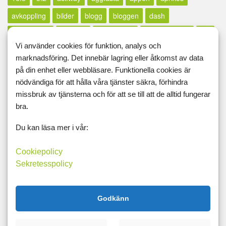
avkoppling
bilder
blogg
bloggen
dash
dash-dieten
diagram
efterlysning
energigivande
fett
Vi använder cookies för funktion, analys och
framgång
framgångsberättelse
fredag
fredagsmys
marknadsföring. Det innebär lagring eller åtkomst av data
friskis
friskvård
friskvårdsbidrag
gå ner i vikt
på din enhet eller webbläsare. Funktionella cookies är
nödvändiga för att hålla våra tjänster säkra, förhindra
gånerivikt
GI
grillat
grönhydrater
hallsberg
missbruk av tjänsterna och för att se till att de alltid fungerar
hälsoresa
hälsosamt
hund
indoorwalking
bra.
inflammationer
iställetför
japanskt
jul
kaffe
kaka
Du kan läsa mer i vår:
kalorier
keto
ketodieten
ketogenkost
kickstart
Cookiepolicy
lättlagat
lc
LCHF
lchf-pasta
lclc
low-carb
lunch
Sekretesspolicy
mail
mallorca
månadensframgångare
mat
matbilder
Matdagboken
mellanmål
meny
morgon
motion
Godkänn
motivation
nyår
nyttigt
paleo
pasta
pizza