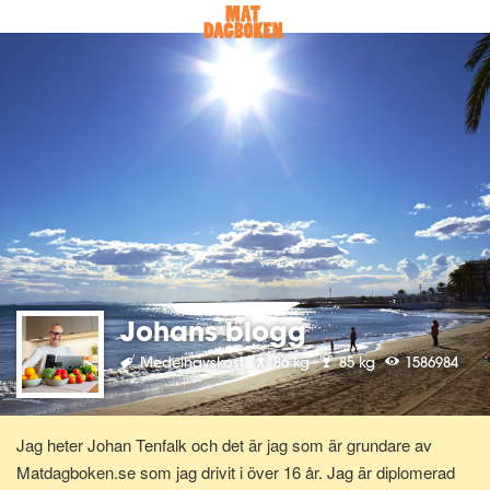
Johans blogg
Medelhavskost
86 kg
85 kg
1586984
Jag heter Johan Tenfalk och det är jag som är grundare av
Matdagboken.se som jag drivit i över 16 år. Jag är diplomerad