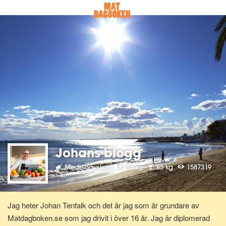
Johans blogg
Medelhavskost
86 kg
85 kg
1587319
Jag heter Johan Tenfalk och det är jag som är grundare av
Matdagboken.se som jag drivit i över 16 år. Jag är diplomerad