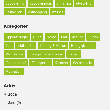
uppdatering
uppdateringar
utmaning
utveckling
välmående
viktnedgång
wellnet
Kategorier
Uppdateringar
Hund
Resor
Mat
Äta ute
Lunch
Test
Istället för..
Träning & Motion
Energigivande
Välmående
Framgångsberättelser
Recept
Gör det ändå
Efterlysning
Kickstart
Gå ner i vikt
Motivation
Arkiv
2026
►
June
(2)