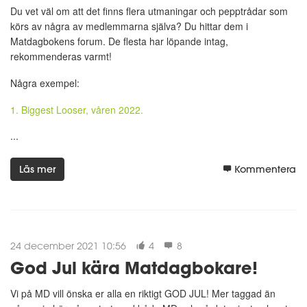
Du vet väl om att det finns flera utmaningar och pepptrådar som
körs av några av medlemmarna själva? Du hittar dem i
Matdagbokens forum. De flesta har löpande intag,
rekommenderas varmt!
Några exempel:
1. Biggest Looser, våren 2022.
...
Läs mer
Kommentera
24 december 2021 10:56
4
8
God Jul kära Matdagbokare!
Vi på MD vill önska er alla en riktigt GOD JUL! Mer taggad än