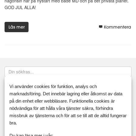
någonsin här på nystart med både MD och på det privata planet.
GOD JUL ALLA!
Läs mer
Kommentera
Vi använder cookies för funktion, analys och
Sök
marknadsföring. Det innebär lagring eller åtkomst av data
på din enhet eller webbläsare. Funktionella cookies är
Taggar
nödvändiga för att hålla våra tjänster säkra, förhindra
missbruk av tjänsterna och för att se till att de alltid fungerar
16:8
5:2
actiway
äggfasta
appen
aprikos
bra.
avkoppling
bilder
blogg
bloggen
dash
Du kan läsa mer i vår: