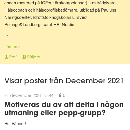
coach (baserad på ICF:s kärnkompetenser), kostrådgivare,
Hälsocoach och hälsoprofilsbedömare, utbildad på Paulúns
Näringscenter, Idrottsfolkhögskolan Lillsved,
Polhage&Lundberg, samt HPI Nordic.
...
Lite om mig: Jag bor i Malmö tillsammans med min hund Shiva.
Har själv gjort stora livsstilsförändringar för ganska många år
Läs mer
sedan, bl.a. inom kost, motion och andlighet. Gillar att laga
Profil
Följare
hälsosam mat och att röra på mig - Då mår jag extra bra! Jag
älskar att träffa nya människor, hjälpa folk må bättre på olika sätt
och att resa.
Visar poster från December 2021
"A year from now you will wish you had started today."~ Karen
31 december 2021 15:44
5
Lamb."
Motiveras du av att delta i någon
utmaning eller pepp-grupp?
😀
Hej Vänner!