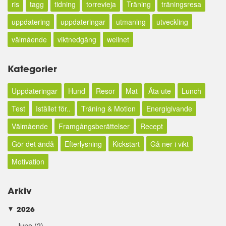
ris
tagg
tidning
torrevieja
Träning
träningsresa
uppdatering
uppdateringar
utmaning
utveckling
välmående
viktnedgång
wellnet
Kategorier
Uppdateringar
Hund
Resor
Mat
Äta ute
Lunch
Test
Istället för..
Träning & Motion
Energigivande
Välmående
Framgångsberättelser
Recept
Gör det ändå
Efterlysning
Kickstart
Gå ner i vikt
Motivation
Arkiv
2026
►
June
(2)