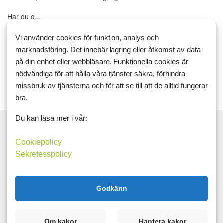
Har du g...
Träning & Motion
Energigivande
Gå ner i vikt
Resor
Mat
Vi använder cookies för funktion, analys och
marknadsföring. Det innebär lagring eller åtkomst av data
Läs mer
Kommentera
på din enhet eller webbläsare. Funktionella cookies är
nödvändiga för att hålla våra tjänster säkra, förhindra
missbruk av tjänsterna och för att se till att de alltid fungerar
bra.
Du kan läsa mer i vår:
Cookiepolicy
Sekretesspolicy
Sök
Taggar
Godkänn
16:8
5:2
actiway
äggfasta
appen
aprikos
Om kakor
Hantera kakor