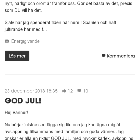
nytt, härligt och orört år framför oss. Gör det bästa av det, precis
som DU vill ha det.
Själv har jag spenderat tiden här nere i Spanien och haft
julfirande här med f...
Energigivande
Läs mer
Kommentera
23 december 2018 18:35
12
10
GOD JUL!
Hej Vänner!
Nu börjar julstressen lägga sig lite och jag kan ägna mig åt
avslappning tillsammans med familjen och goda vänner. Jag
önskar er alla en riktigt GOD JUL, med mycket kärlek, avkoppling