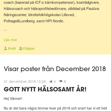
coach (baserad på ICF:s kärnkompetenser), kostrådgivare,
Hälsocoach och hälsoprofilsbedömare, utbildad på Paulúns
Näringscenter, Idrottsfolkhögskolan Lillsved,
Polhage&Lundberg, samt HPI Nordic.
...
Lite om mig: Jag bor i Malmö tillsammans med min hund Shiva.
Har själv gjort stora livsstilsförändringar för ganska många år
Läs mer
sedan, bl.a. inom kost, motion och andlighet. Gillar att laga
Profil
Följare
hälsosam mat och att röra på mig - Då mår jag extra bra! Jag
älskar att träffa nya människor, hjälpa folk må bättre på olika sätt
och att resa.
Visar poster från December 2018
"A year from now you will wish you had started today."~ Karen
31 december 2018 13:24
6
8
Lamb."
GOTT NYTT HÄLSOSAMT ÅR!
😀
Hej Vänner!
Nu är det bara några timmar kvar på 2018 och snart har vi ett helt