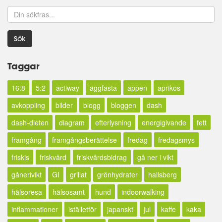
Sök
Taggar
16:8
5:2
actiway
äggfasta
appen
aprikos
avkoppling
bilder
blogg
bloggen
dash
dash-dieten
diagram
efterlysning
energigivande
fett
framgång
framgångsberättelse
fredag
fredagsmys
friskis
friskvård
friskvårdsbidrag
gå ner i vikt
gånerivikt
GI
grillat
grönhydrater
hallsberg
hälsoresa
hälsosamt
hund
indoorwalking
inflammationer
iställetför
japanskt
jul
kaffe
kaka