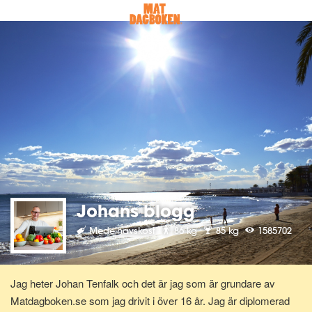
Johans blogg
Medelhavskost
86 kg
85 kg
1585702
Jag heter Johan Tenfalk och det är jag som är grundare av
Matdagboken.se som jag drivit i över 16 år. Jag är diplomerad