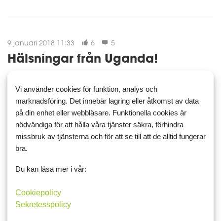
9 januari 2018 11:33
6
5
Hälsningar från Uganda!
Hej Vänner!
Vi använder cookies för funktion, analys och
Vi har fått en hälsning från vårt fadderbarn, Sanyu i Uganda. Hon
marknadsföring. Det innebär lagring eller åtkomst av data
mår fint och med ett stort leende hälsar hon till oss här på MD.
på din enhet eller webbläsare. Funktionella cookies är
nödvändiga för att hålla våra tjänster säkra, förhindra
Jag själv vill passa på att önska er alla en riktigt fin vecka, här i
Malmö skiner solen som gör...
missbruk av tjänsterna och för att se till att de alltid fungerar
bra.
Framgångsberättelser
Du kan läsa mer i vår:
Läs mer
Kommentera
Cookiepolicy
Sekretesspolicy