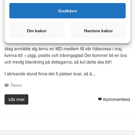
3 januari 2018 22:21
7
9
Godkänn
5 platser kvar till Matdagbokens
hälso- och träningsresa i maj
Om kakor
Hantera kakor
Hej Vänner!
Idag anmälde sig ännu en MD-medlem till vår hälsoresa i maj,
kvinna 65 + pigg, positiv och träningsglad Det kommer bli en bra
och trevlig blandning på deltagarna, så kul detta ska bli!!
I skrivande stund finns det 5 platser kvar, så ä...
Resor
Läs mer
Kommentera