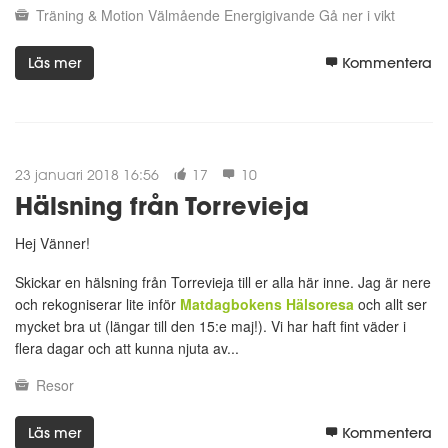
Träning & Motion
Välmående
Energigivande
Gå ner i vikt
Läs mer
Kommentera
23 januari 2018 16:56
17
10
Hälsning från Torrevieja
Hej Vänner!
Skickar en hälsning från Torrevieja till er alla här inne. Jag är nere
och rekogniserar lite inför
Matdagbokens Hälsoresa
och allt ser
mycket bra ut (längar till den 15:e maj!). Vi har haft fint väder i
flera dagar och att kunna njuta av...
Resor
Läs mer
Kommentera