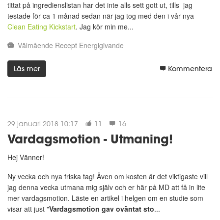
tittat på ingredienslistan har det inte alls sett gott ut, tills jag
testade för ca 1 månad sedan när jag tog med den i vår nya
Clean Eating Kickstart
. Jag kör min me...
Välmående
Recept
Energigivande
Läs mer
Kommentera
29 januari 2018 10:17
11
16
Vardagsmotion - Utmaning!
Hej Vänner!
Ny vecka och nya friska tag! Även om kosten är det viktigaste vill
jag denna vecka utmana mig själv och er här på MD att få in lite
mer vardagsmotion. Läste en artikel i helgen om en studie som
visar att just "
Vardagsmotion gav oväntat sto
...