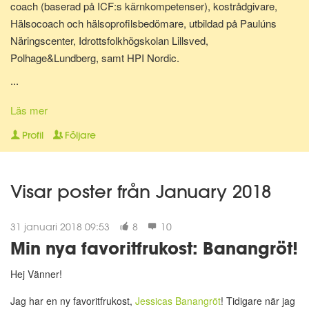
coach (baserad på ICF:s kärnkompetenser), kostrådgivare,
Hälsocoach och hälsoprofilsbedömare, utbildad på Paulúns
Näringscenter, Idrottsfolkhögskolan Lillsved,
Polhage&Lundberg, samt HPI Nordic.
...
Lite om mig: Jag bor i Malmö tillsammans med min hund Shiva.
Har själv gjort stora livsstilsförändringar för ganska många år
Läs mer
sedan, bl.a. inom kost, motion och andlighet. Gillar att laga
Profil
Följare
hälsosam mat och att röra på mig - Då mår jag extra bra! Jag
älskar att träffa nya människor, hjälpa folk må bättre på olika sätt
och att resa.
Visar poster från January 2018
"A year from now you will wish you had started today."~ Karen
31 januari 2018 09:53
8
10
Lamb."
Min nya favoritfrukost: Banangröt!
😀
Hej Vänner!
Jag har en ny favoritfrukost,
Jessicas Banangröt
! Tidigare när jag