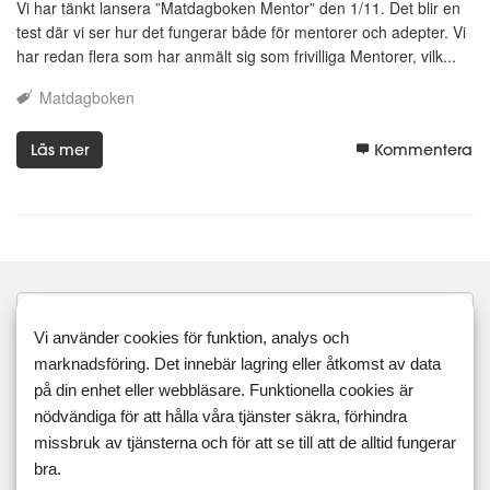
Vi har tänkt lansera ”Matdagboken Mentor” den 1/11. Det blir en
test där vi ser hur det fungerar både för mentorer och adepter. Vi
har redan flera som har anmält sig som frivilliga Mentorer, vilk...
Matdagboken
Läs mer
Kommentera
Vi använder cookies för funktion, analys och
marknadsföring. Det innebär lagring eller åtkomst av data
Sök
på din enhet eller webbläsare. Funktionella cookies är
nödvändiga för att hålla våra tjänster säkra, förhindra
Taggar
missbruk av tjänsterna och för att se till att de alltid fungerar
bra.
16:8
5:2
actiway
äggfasta
appen
aprikos