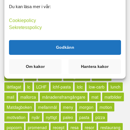
avkoppling
bilder
blogg
bloggen
dash
Du kan läsa mer i vår:
dash-dieten
diagram
efterlysning
energigivande
fett
Cookiepolicy
framgång
framgångsberättelse
fredag
fredagsmys
Sekretesspolicy
friskis
friskvård
friskvårdsbidrag
gå ner i vikt
gånerivikt
GI
grillat
grönhydrater
hallsberg
Godkänn
hälsoresa
hälsosamt
hund
indoorwalking
inflammationer
iställetför
japanskt
jul
kaffe
kaka
Om kakor
Hantera kakor
kalorier
keto
ketodieten
ketogenkost
kickstart
lättlagat
lc
LCHF
lchf-pasta
lclc
low-carb
lunch
mail
mallorca
månadensframgångare
mat
matbilder
Matdagboken
mellanmål
meny
morgon
motion
motivation
nyår
nyttigt
paleo
pasta
pizza
popcorn
promenad
recept
resa
resor
restaurang