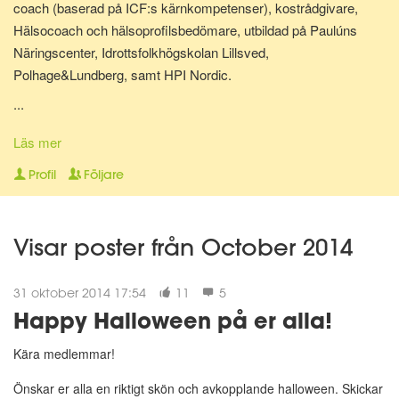
coach (baserad på ICF:s kärnkompetenser), kostrådgivare,
Hälsocoach och hälsoprofilsbedömare, utbildad på Paulúns
Näringscenter, Idrottsfolkhögskolan Lillsved,
Polhage&Lundberg, samt HPI Nordic.
...
Lite om mig: Jag bor i Malmö tillsammans med min hund Shiva.
Har själv gjort stora livsstilsförändringar för ganska många år
Läs mer
sedan, bl.a. inom kost, motion och andlighet. Gillar att laga
Profil
Följare
hälsosam mat och att röra på mig - Då mår jag extra bra! Jag
älskar att träffa nya människor, hjälpa folk må bättre på olika sätt
och att resa.
Visar poster från October 2014
"A year from now you will wish you had started today."~ Karen
31 oktober 2014 17:54
11
5
Lamb."
Happy Halloween på er alla!
😀
Kära medlemmar!
Önskar er alla en riktigt skön och avkopplande halloween. Skickar