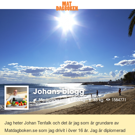
Johans blogg
Medelhavskost
86 kg
85 kg
1584771
Jag heter Johan Tenfalk och det är jag som är grundare av
Matdagboken.se som jag drivit i över 16 år. Jag är diplomerad