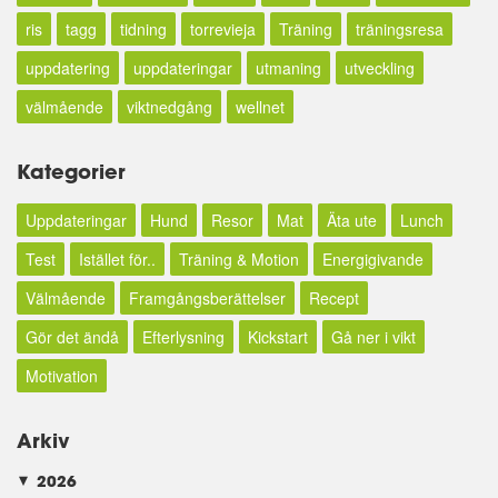
ris
tagg
tidning
torrevieja
Träning
träningsresa
uppdatering
uppdateringar
utmaning
utveckling
välmående
viktnedgång
wellnet
Kategorier
Uppdateringar
Hund
Resor
Mat
Äta ute
Lunch
Test
Istället för..
Träning & Motion
Energigivande
Välmående
Framgångsberättelser
Recept
Gör det ändå
Efterlysning
Kickstart
Gå ner i vikt
Motivation
Arkiv
2026
►