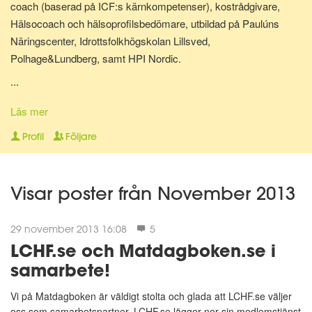
coach (baserad på ICF:s kärnkompetenser), kostrådgivare,
Hälsocoach och hälsoprofilsbedömare, utbildad på Paulúns
Näringscenter, Idrottsfolkhögskolan Lillsved,
Polhage&Lundberg, samt HPI Nordic.
...
Lite om mig: Jag bor i Malmö tillsammans med min hund Shiva.
Har själv gjort stora livsstilsförändringar för ganska många år
Läs mer
sedan, bl.a. inom kost, motion och andlighet. Gillar att laga
Profil
Följare
hälsosam mat och att röra på mig - Då mår jag extra bra! Jag
älskar att träffa nya människor, hjälpa folk må bättre på olika sätt
och att resa.
Visar poster från November 2013
"A year from now you will wish you had started today."~ Karen
29 november 2013 16:08
5
Lamb."
LCHF.se och Matdagboken.se i
samarbete!
😀
Vi på Matdagboken är väldigt stolta och glada att LCHF.se väljer
oss som samarbetspartner. LCHF.se lägger ner sin medlemstjänst