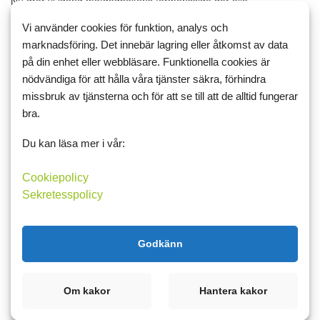
Nu drar vi igång matdagbokens förmånssida där alla
PLUSmedlemmar får fina rabatter på olika produkter. Först ut blir
Vi använder cookies för funktion, analys och
träningskedjan Nordic Wellness där du som PLUSmedlem på
marknadsföring. Det innebär lagring eller åtkomst av data
matdagboken får hela 20 % rabatt på alla deras träningskort! Vi...
på din enhet eller webbläsare. Funktionella cookies är
Matdagboken
nödvändiga för att hålla våra tjänster säkra, förhindra
missbruk av tjänsterna och för att se till att de alltid fungerar
Läs mer
Kommentera
bra.
Du kan läsa mer i vår:
Cookiepolicy
1 november 2013 13:16
9
Sekretesspolicy
Nu har vi passerat 80.000
medlemmar!
Godkänn
Hej alla Matdagbokare! I veckan passerade vi otroliga 80.000
medlemmar vilket vi är mycket glada och stolta över! Vi passar på
att välkomna alla er nya och peppa er som redan är medlemmar
Om kakor
Hantera kakor
till att fortsätta mot era mål. Det kommer hända e...