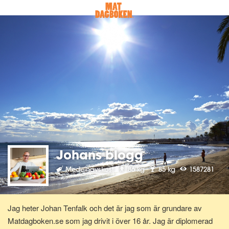
Johans blogg
Medelhavskost
86 kg
85 kg
1587281
Jag heter Johan Tenfalk och det är jag som är grundare av
Matdagboken.se som jag drivit i över 16 år. Jag är diplomerad