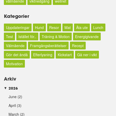
välmående
viktnedgång
wellnet
Kategorier
Uppdateringar
Hund
Resor
Mat
Äta ute
Lunch
Test
Istället för..
Träning & Motion
Energigivande
Välmående
Framgångsberättelser
Recept
Gör det ändå
Efterlysning
Kickstart
Gå ner i vikt
Motivation
Arkiv
2026
►
June
(2)
April
(3)
March
(2)