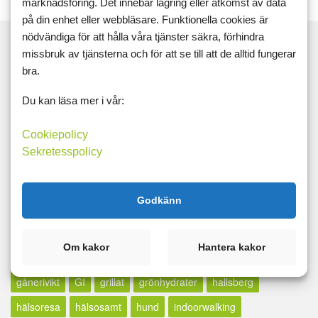
marknadsföring. Det innebär lagring eller åtkomst av data
på din enhet eller webbläsare. Funktionella cookies är
nödvändiga för att hålla våra tjänster säkra, förhindra
missbruk av tjänsterna och för att se till att de alltid fungerar
bra.
Sök
Du kan läsa mer i vår:
Taggar
Cookiepolicy
Sekretesspolicy
16:8
5:2
actiway
äggfasta
appen
aprikos
avkoppling
bilder
blogg
bloggen
dash
Godkänn
dash-dieten
diagram
efterlysning
energigivande
fett
framgång
framgångsberättelse
fredag
fredagsmys
Om kakor
Hantera kakor
friskis
friskvård
friskvårdsbidrag
gå ner i vikt
gånerivikt
GI
grillat
grönhydrater
hallsberg
hälsoresa
hälsosamt
hund
indoorwalking