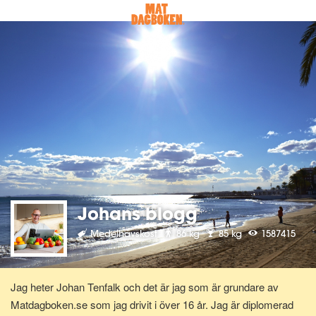
Johans blogg
Medelhavskost
86 kg
85 kg
1587415
Jag heter Johan Tenfalk och det är jag som är grundare av
Matdagboken.se som jag drivit i över 16 år. Jag är diplomerad