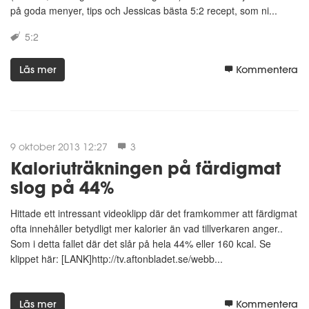
på goda menyer, tips och Jessicas bästa 5:2 recept, som ni...
5:2
Läs mer
Kommentera
9 oktober 2013 12:27
3
Kaloriuträkningen på färdigmat
slog på 44%
Hittade ett intressant videoklipp där det framkommer att färdigmat
ofta innehåller betydligt mer kalorier än vad tillverkaren anger..
Som i detta fallet där det slår på hela 44% eller 160 kcal. Se
klippet här: [LANK]http://tv.aftonbladet.se/webb...
Läs mer
Kommentera