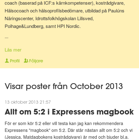
coach (baserad på ICF:s kärnkompetenser), kostrådgivare,
Hälsocoach och hälsoprofilsbedömare, utbildad på Paulúns
Näringscenter, Idrottsfolkhögskolan Lillsved,
Polhage&Lundberg, samt HPI Nordic.
...
Lite om mig: Jag bor i Malmö tillsammans med min hund Shiva.
Har själv gjort stora livsstilsförändringar för ganska många år
Läs mer
sedan, bl.a. inom kost, motion och andlighet. Gillar att laga
Profil
Följare
hälsosam mat och att röra på mig - Då mår jag extra bra! Jag
älskar att träffa nya människor, hjälpa folk må bättre på olika sätt
och att resa.
Visar poster från October 2013
"A year from now you will wish you had started today."~ Karen
13 oktober 2013 21:57
Lamb."
Allt om 5:2 i Expressens magbook
😀
För er som kör 5:2 eller vill testa kan jag kan rekommendera
Expressens "magbook" om 5:2. Där står nästan allt om 5:2 och vi
(Jessica, Matdagbokens kostrådgivare) är med och bjuder bl.a.