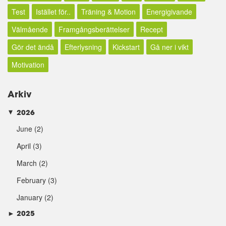
Test
Istället för..
Träning & Motion
Energigivande
Välmående
Framgångsberättelser
Recept
Gör det ändå
Efterlysning
Kickstart
Gå ner i vikt
Motivation
Arkiv
2026
►
June
(2)
April
(3)
March
(2)
February
(3)
January
(2)
►
2025