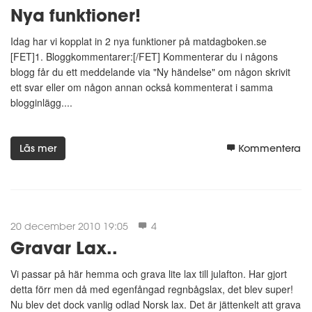
Nya funktioner!
Idag har vi kopplat in 2 nya funktioner på matdagboken.se
[FET]1. Bloggkommentarer:[/FET] Kommenterar du i någons
blogg får du ett meddelande via "Ny händelse" om någon skrivit
ett svar eller om någon annan också kommenterat i samma
blogginlägg....
Läs mer
Kommentera
20 december 2010 19:05
4
Gravar Lax..
Vi passar på här hemma och grava lite lax till julafton. Har gjort
detta förr men då med egenfångad regnbågslax, det blev super!
Nu blev det dock vanlig odlad Norsk lax. Det är jättenkelt att grava