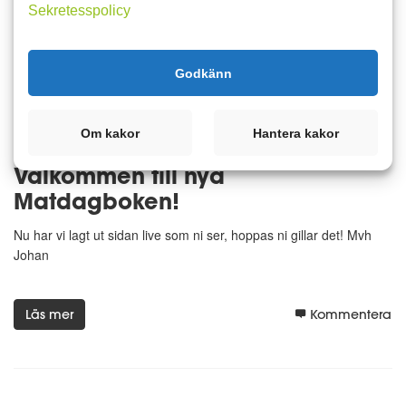
Matdagboken
Sekretesspolicy
Läs mer
Kommentera
Godkänn
Om kakor
Hantera kakor
15 december 2010 01:00
7
Välkommen till nya
Matdagboken!
Nu har vi lagt ut sidan live som ni ser, hoppas ni gillar det! Mvh
Johan
Läs mer
Kommentera