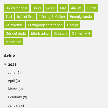
Uppdateringar
Hund
Resor
Mat
Äta ute
Lunch
Test
Istället för..
Träning & Motion
Energigivande
Välmående
Framgångsberättelser
Recept
Gör det ändå
Efterlysning
Kickstart
Gå ner i vikt
Motivation
Arkiv
2026
►
June
(2)
April
(3)
March
(2)
February
(3)
January
(2)