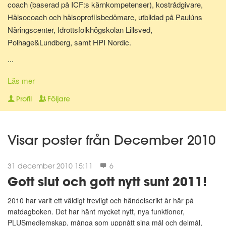
coach (baserad på ICF:s kärnkompetenser), kostrådgivare,
Hälsocoach och hälsoprofilsbedömare, utbildad på Paulúns
Näringscenter, Idrottsfolkhögskolan Lillsved,
Polhage&Lundberg, samt HPI Nordic.
...
Lite om mig: Jag bor i Malmö tillsammans med min hund Shiva.
Har själv gjort stora livsstilsförändringar för ganska många år
Läs mer
sedan, bl.a. inom kost, motion och andlighet. Gillar att laga
Profil
Följare
hälsosam mat och att röra på mig - Då mår jag extra bra! Jag
älskar att träffa nya människor, hjälpa folk må bättre på olika sätt
och att resa.
Visar poster från December 2010
"A year from now you will wish you had started today."~ Karen
31 december 2010 15:11
6
Lamb."
Gott slut och gott nytt sunt 2011!
😀
2010 har varit ett väldigt trevligt och händelserikt år här på
matdagboken. Det har hänt mycket nytt, nya funktioner,
PLUSmedlemskap, många som uppnått sina mål och delmål,