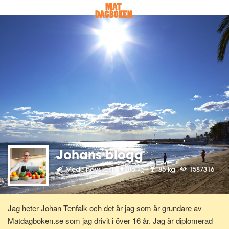
Johans blogg
Medelhavskost
86 kg
85 kg
1587316
Jag heter Johan Tenfalk och det är jag som är grundare av
Matdagboken.se som jag drivit i över 16 år. Jag är diplomerad