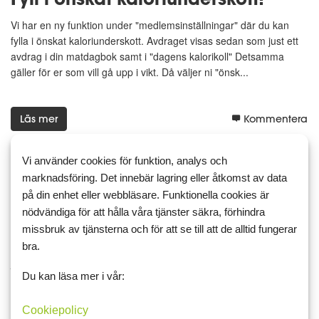
Vi har en ny funktion under "medlemsinställningar" där du kan
fylla i önskat kaloriunderskott. Avdraget visas sedan som just ett
avdrag i din matdagbok samt i "dagens kalorikoll" Detsamma
gäller för er som vill gå upp i vikt. Då väljer ni "önsk...
Läs mer
Kommentera
Vi använder cookies för funktion, analys och
marknadsföring. Det innebär lagring eller åtkomst av data
på din enhet eller webbläsare. Funktionella cookies är
15 december 2010 22:53
7
nödvändiga för att hålla våra tjänster säkra, förhindra
Lyckad lansering!
missbruk av tjänsterna och för att se till att de alltid fungerar
bra.
Nu är första dagen med den nya matdagboken snart tillända och
jag har följt den med spänning. Läst bloggar, mail och forum. Det
Du kan läsa mer i vår:
mesta fungerar väldigt bra sånär som på några små buggar som
vi rättat till. Naturligtvis är det inte lätt med f...
Cookiepolicy