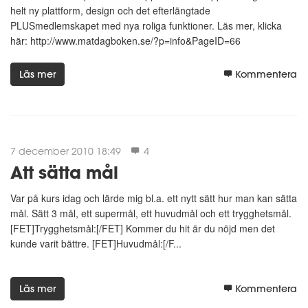
helt ny plattform, design och det efterlängtade
PLUSmedlemskapet med nya roliga funktioner. Läs mer, klicka
här: http://www.matdagboken.se/?p=info&PageID=66
Läs mer
Kommentera
7 december 2010 18:49
4
Att sätta mål
Var på kurs idag och lärde mig bl.a. ett nytt sätt hur man kan sätta
mål. Sätt 3 mål, ett supermål, ett huvudmål och ett trygghetsmål.
[FET]Trygghetsmål:[/FET] Kommer du hit är du nöjd men det
kunde varit bättre. [FET]Huvudmål:[/F...
Läs mer
Kommentera