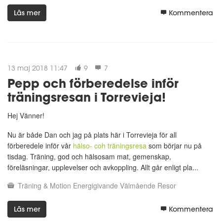
Läs mer
Kommentera
13 maj 2018 11:47
9
7
Pepp och förberedelse inför
träningsresan i Torrevieja!
Hej Vänner!
Nu är både Dan och jag på plats här i Torrevieja för all
förberedele inför vår
hälso- coh träningsresa
som börjar nu på
tisdag. Träning, god och hälsosam mat, gemenskap,
föreläsningar, upplevelser och avkoppling. Allt går enligt pla...
Träning & Motion
Energigivande
Välmående
Resor
Läs mer
Kommentera