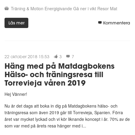
Träning & Motion
Energigivande
Gå ner i vikt
Resor
Mat
Läs mer
Kommentera
22 oktober 2018 15:53
3
7
Häng med på Matdagbokens
Hälso- och träningsresa till
Torrevieja våren 2019
Hej Vänner!
Nu är det dags att boka in dig på Matdagbokens hälso- och
träningsresa som även 2019 går till Torrevieja, Spanien. Förra
året var mycket lyckad och vi kör liknande koncept i år. 70% av de
som var med på årets resa hänger med i...