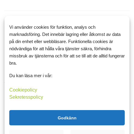
19 april 2018 18:47
8
6
Vi använder cookies för funktion, analys och
Stranden är väldigt bra för
marknadsföring. Det innebär lagring eller åtkomst av data
på din enhet eller webbläsare. Funktionella cookies är
hälsan!
nödvändiga för att hålla våra tjänster säkra, förhindra
Hej Vänner!
missbruk av tjänsterna och för att se till att de alltid fungerar
bra.
Såg en intressant artikel som fladdrade förbi i mitt flöde, den
handlar om att det är
hälsosamt att vara på stranden
. Nu förstår
Du kan läsa mer i vår:
jag varför jag mår så bra när jag är där, har alltid mått väldigt bra
när jag är vid vatten och st...
Cookiepolicy
Sekretesspolicy
Resor
Energigivande
Välmående
Läs mer
Kommentera
Godkänn