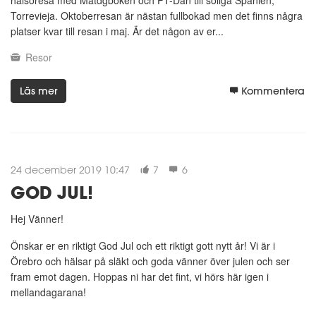
Torrevieja. Oktoberresan är nästan fullbokad men det finns några
platser kvar till resan i maj. Är det någon av er...
Resor
Läs mer
Kommentera
24 december 2019 10:47
7
6
GOD JUL!
Hej Vänner!
Önskar er en riktigt God Jul och ett riktigt gott nytt år! Vi är i
Örebro och hälsar på släkt och goda vänner över julen och ser
fram emot dagen. Hoppas ni har det fint, vi hörs här igen i
mellandagarana!