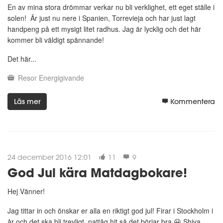
En av mina stora drömmar verkar nu bli verklighet, ett eget ställe i
solen! Är just nu nere i Spanien, Torrevieja och har just lagt
handpeng på ett mysigt litet radhus. Jag är lycklig och det här
kommer bli väldigt spännande!
Det här...
Resor
Energigivande
Läs mer
Kommentera
24 december 2016 12:01
11
9
God Jul kära Matdagbokare!
Hej Vänner!
Jag tittar in och önskar er alla en riktigt god jul! Firar i Stockholm i
år och det ska bli trevligt, nattåg hit så det börjar bra 😀 Shiva