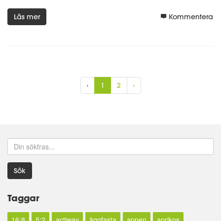
Läs mer
Kommentera
‹
1
2
›
Sök
Taggar
16:8
5:2
actiway
äggfasta
appen
aprikos