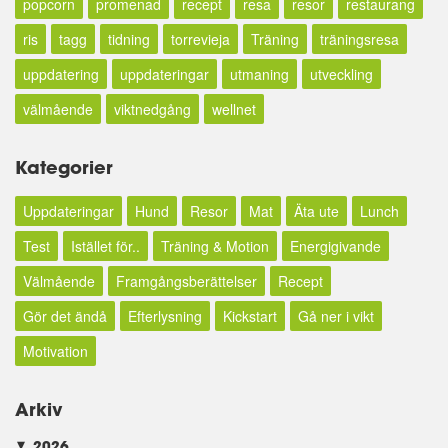
popcorn
promenad
recept
resa
resor
restaurang
ris
tagg
tidning
torrevieja
Träning
träningsresa
uppdatering
uppdateringar
utmaning
utveckling
välmående
viktnedgång
wellnet
Kategorier
Uppdateringar
Hund
Resor
Mat
Äta ute
Lunch
Test
Istället för..
Träning & Motion
Energigivande
Välmående
Framgångsberättelser
Recept
Gör det ändå
Efterlysning
Kickstart
Gå ner i vikt
Motivation
Arkiv
2026
►