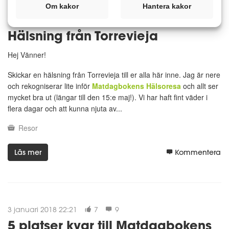
Om kakor
Hantera kakor
23 januari 2018 16:56
17
10
Hälsning från Torrevieja
Hej Vänner!
Skickar en hälsning från Torrevieja till er alla här inne. Jag är nere
och rekogniserar lite inför
Matdagbokens Hälsoresa
och allt ser
mycket bra ut (längar till den 15:e maj!). Vi har haft fint väder i
flera dagar och att kunna njuta av...
Resor
Läs mer
Kommentera
3 januari 2018 22:21
7
9
5 platser kvar till Matdagbokens