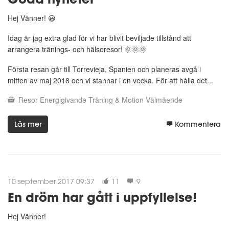
Hej Vänner! 😀
Idag är jag extra glad för vi har blivit beviljade tillstånd att
arrangera tränings- och hälsoresor! 🌞🌞🌞
Första resan går till Torrevieja, Spanien och planeras avgå i
mitten av maj 2018 och vi stannar i en vecka. För att hålla det...
Resor
Energigivande
Träning & Motion
Välmående
Läs mer
Kommentera
10 september 2017 09:37
11
9
En dröm har gått i uppfyllelse!
Hej Vänner!