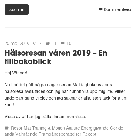
Läs mer
Kommentera
25 maj 2019 19:17
11
10
Hälsoresan våren 2019 – En
tillbakablick
Hej Vänner!
Nu har det gått några dagar sedan Matdagbokens andra
hälsoresa avslutades och jag har hunnit vila upp mig lite. Vilket
underbart gäng vi blev och jag saknar er alla, stort tack för att ni
kom!
Vissa av er har jag träffat innan men vissa...
Resor
Mat
Träning & Motion
Äta ute
Energigivande
Gör det
ändå
Välmående
Framgångsberättelser
Recept