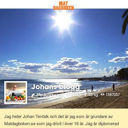
Johans blogg
Medelhavskost
86 kg
85 kg
1587057
Jag heter Johan Tenfalk och det är jag som är grundare av
Matdagboken.se som jag drivit i över 16 år. Jag är diplomerad