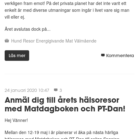
verkligen fram emot! På det privata planet har det inte varit ett
enkelt år med diverse utmaningar som ingår i livet vare sig man
vill eller ej.
Året avslutas dock på...
Hund
Resor
Energigivande
Mat
Välmående
Läs mer
Kommentera
24 januari 2020 10:47
3
Anmäl dig till årets hälsoresor
med Matdagboken och PT-Dan!
Hej Vänner!
Mellan den 12-19 maj i år planerar vi åka på nästa härliga
hälsoresa med Matdgboken och PT-Dan till soliga Spanien,