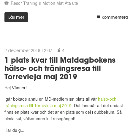
Resor
Träning & Motion
Mat
Äta ute
Läs mer
Kommentera
2 december 2018 12:07
4
1 plats kvar till Matdagbokens
hälso- och träningsresa till
Torrevieja maj 2019
Hej Vänner!
Igår bokade ännu en MD-medlem sin plats till vår
hälso-och
träningsresa till Torrevieja maj 2019
. Det innebär att det endast
finns en plats kvar och det är en plats som del i dubbelrum. Så
himla kul, välkommen in i resegänget!
Har du g...