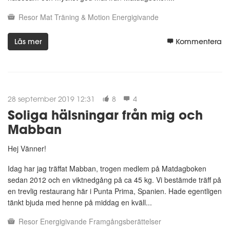
Resor
Mat
Träning & Motion
Energigivande
Läs mer
Kommentera
28 september 2019 12:31
8
4
Soliga hälsningar från mig och
Mabban
Hej Vänner!
Idag har jag träffat Mabban, trogen medlem på Matdagboken
sedan 2012 och en viktnedgång på ca 45 kg. Vi bestämde träff på
en trevlig restaurang här i Punta Prima, Spanien. Hade egentligen
tänkt bjuda med henne på middag en kväll...
Resor
Energigivande
Framgångsberättelser