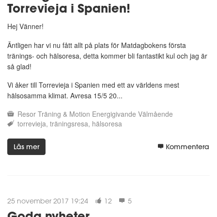
Torrevieja i Spanien!
Hej Vänner!
Äntligen har vi nu fått allt på plats för Matdagbokens första
tränings- och hälsoresa, detta kommer bli fantastikt kul och jag är
så glad!
Vi åker till Torrevieja i Spanien med ett av världens mest
hälsosamma klimat. Avresa 15/5 20...
Resor
Träning & Motion
Energigivande
Välmående
torrevieja
träningsresa
hälsoresa
Läs mer
Kommentera
25 november 2017 19:24
12
5
Goda nyheter