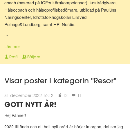
coach (baserad på ICF:s kärnkompetenser), kostrådgivare,
Hälsocoach och hälsoprofilsbedömare, utbildad på Paulúns
Näringscenter, Idrottsfolkhögskolan Lillsved,
Polhage&Lundberg, samt HPI Nordic.
...
Lite om mig: Jag bor i Malmö tillsammans med min hund Shiva.
Har själv gjort stora livsstilsförändringar för ganska många år
Läs mer
sedan, bl.a. inom kost, motion och andlighet. Gillar att laga
Profil
Följare
hälsosam mat och att röra på mig - Då mår jag extra bra! Jag
älskar att träffa nya människor, hjälpa folk må bättre på olika sätt
och att resa.
Visar poster i kategorin "Resor"
"A year from now you will wish you had started today."~ Karen
31 december 2022 16:12
12
11
Lamb."
GOTT NYTT ÅR!
😀
Hej Vänner!
2022 till ända och ett helt nytt orört år börjar imorgon, det ser jag