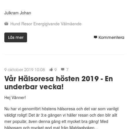
Julkram Johan
Hund
Resor
Energigivande
Välmående
Läs mer
Kommentera
9 oktober 2019 10:08
9
7
Vår Hälsoresa hösten 2019 - En
underbar vecka!
Hej Vänner!
Nu har vi genomfört höstens hälsoresa och det var som vanligt
väldigt roligt! Det är 3:e gången vi håller resan och den blir allt
mer populär, även denna gång ett mycket bra gäng! Med
hälsosam och mycket god mat från Matdagboken...