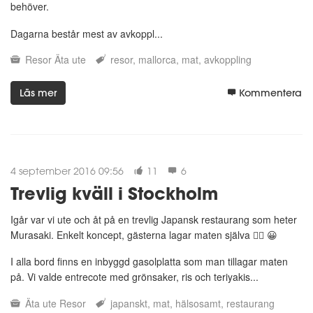
behöver.
Dagarna består mest av avkoppl...
Resor
Äta ute
resor
mallorca
mat
avkoppling
Läs mer
Kommentera
4 september 2016 09:56
11
6
Trevlig kväll i Stockholm
Igår var vi ute och åt på en trevlig Japansk restaurang som heter
Murasaki. Enkelt koncept, gästerna lagar maten själva 👍🏼 😀
I alla bord finns en inbyggd gasolplatta som man tillagar maten
på. Vi valde entrecote med grönsaker, ris och teriyakis...
Äta ute
Resor
japanskt
mat
hälsosamt
restaurang