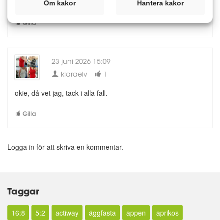
manuellt.
Om kakor
Hantera kakor
Gilla
23 juni 2026 15:09
klaraelv
1
okie, då vet jag, tack i alla fall.
Gilla
Logga in för att skriva en kommentar.
Taggar
16:8
5:2
actiway
äggfasta
appen
aprikos