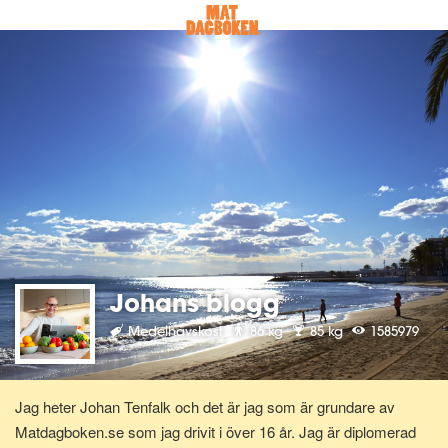
Johans blogg
Medelhavskost
86 kg
85 kg
1585979
Jag heter Johan Tenfalk och det är jag som är grundare av
Matdagboken.se som jag drivit i över 16 år. Jag är diplomerad