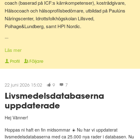
coach (baserad på ICF:s kärnkompetenser), kostrådgivare,
Hälsocoach och hälsoprofilsbedömare, utbildad på Paulúns
Näringscenter, Idrottsfolkhögskolan Lillsved,
Polhage&Lundberg, samt HPI Nordic.
...
Lite om mig: Jag bor i Malmö tillsammans med min hund Shiva.
Har själv gjort stora livsstilsförändringar för ganska många år
Läs mer
sedan, bl.a. inom kost, motion och andlighet. Gillar att laga
Profil
Följare
hälsosam mat och att röra på mig - Då mår jag extra bra! Jag
älskar att träffa nya människor, hjälpa folk må bättre på olika sätt
och att resa.
22 juni 2026 15:02
9
7
Livsmedelsdatabaserna
"A year from now you will wish you had started today."~ Karen
uppdaterade
Lamb."
Hej Vänner!
😀
Hoppas ni haft en fin midsommar ☀️ Nu har vi uppdaterat
livsmedelsdatabaserna med ca 25.000 nya rader i databasen. Nu