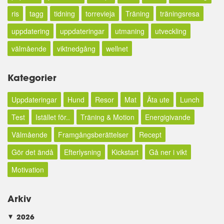
ris
tagg
tidning
torrevieja
Träning
träningsresa
uppdatering
uppdateringar
utmaning
utveckling
välmående
viktnedgång
wellnet
Kategorier
Uppdateringar
Hund
Resor
Mat
Äta ute
Lunch
Test
Istället för..
Träning & Motion
Energigivande
Välmående
Framgångsberättelser
Recept
Gör det ändå
Efterlysning
Kickstart
Gå ner i vikt
Motivation
Arkiv
2026
►