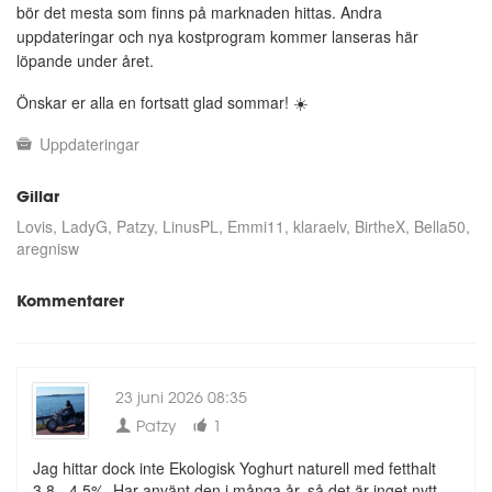
bör det mesta som finns på marknaden hittas. Andra
uppdateringar och nya kostprogram kommer lanseras här
löpande under året.
Önskar er alla en fortsatt glad sommar! ☀️
Uppdateringar
Gillar
Lovis
LadyG
Patzy
LinusPL
Emmi11
klaraelv
BirtheX
Bella50
aregnisw
Kommentarer
23 juni 2026 08:35
Patzy
1
Jag hittar dock inte Ekologisk Yoghurt naturell med fetthalt
3,8 - 4,5%. Har använt den i många år, så det är inget nytt