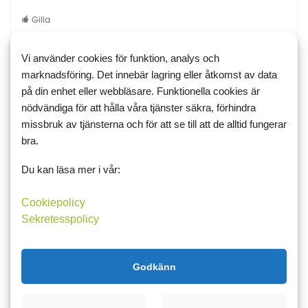
Gilla
Vi använder cookies för funktion, analys och
23 juni 2026 11:34
marknadsföring. Det innebär lagring eller åtkomst av data
klaraelv
1
på din enhet eller webbläsare. Funktionella cookies är
nödvändiga för att hålla våra tjänster säkra, förhindra
Kanske du även kan kolla på dessa,
Protein Milkshake
missbruk av tjänsterna och för att se till att de alltid fungerar
Sortiment | ProPud
bra.
Perfekta att göra glass av, och kan äta utan att få dåligt
samvete.
Du kan läsa mer i vår:
Gilla
Cookiepolicy
Sekretesspolicy
23 juni 2026 14:55
Godkänn
Johan
1
Klaraelv, den finns inte med i Dabas tyvärr utan får läggas in