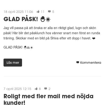
18 april 2025 11:06
11
5
GLAD PÅSK! 🐣☀️
Jag vill passa på att önska er alla en riktigt glad, lugn och skön
påsk! Här blir det påsklunch hos vänner snart men först en runda
träning. Skickar med en bild på Shiva efter ett dopp i havet. ❤️
GLAD PÅSK! 🐣🙏☀️
Läs mer
Kommentera
7 april 2025 12:15
8
2
Roligt med fler mail med nöjda
kunder!