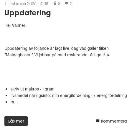
11 februari 2026 14:08
8
2
Uppdatering
Hej Vänner!
Uppdatering av följande är lagt live idag vad gäller fliken
"Matdagboken" Vi jobbar på med resterande. Allt gott! ☀️
skriv ut makros - i gram
livsmedel näringsinfo: min energifördelning -> energifördelning
m...
Läs mer
Kommentera