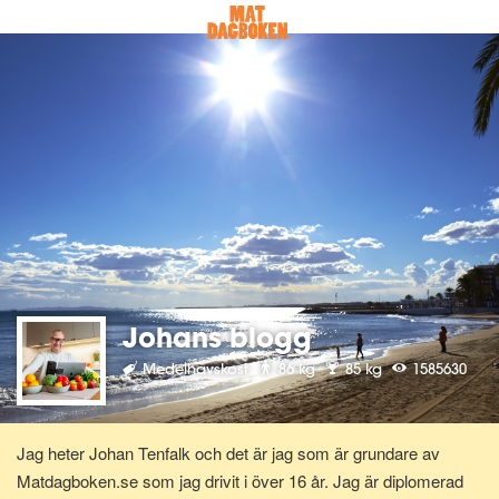
Johans blogg
Medelhavskost
86 kg
85 kg
1585630
Jag heter Johan Tenfalk och det är jag som är grundare av
Matdagboken.se som jag drivit i över 16 år. Jag är diplomerad