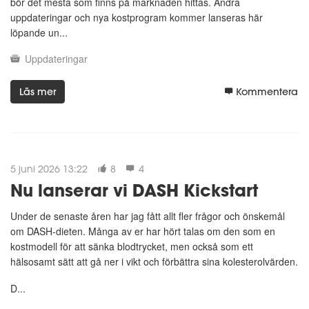
bör det mesta som finns på marknaden hittas. Andra
uppdateringar och nya kostprogram kommer lanseras här
löpande un...
Uppdateringar
Läs mer
Kommentera
5 juni 2026 13:22
8
4
Nu lanserar vi DASH Kickstart
Under de senaste åren har jag fått allt fler frågor och önskemål
om DASH-dieten. Många av er har hört talas om den som en
kostmodell för att sänka blodtrycket, men också som ett
hälsosamt sätt att gå ner i vikt och förbättra sina kolesterolvärden.
D...