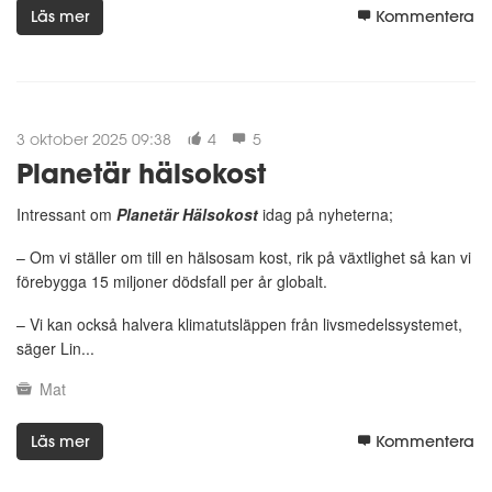
Läs mer
Kommentera
3 oktober 2025 09:38
4
5
Planetär hälsokost
Intressant om
Planetär Hälsokost
idag på nyheterna;
– Om vi ställer om till en hälsosam kost, rik på växtlighet så kan vi
förebygga 15 miljoner dödsfall per år globalt.
– Vi kan också halvera klimatutsläppen från livsmedelssystemet,
säger Lin...
Mat
Läs mer
Kommentera