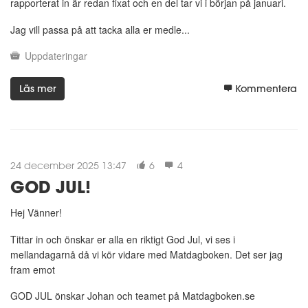
rapporterat in är redan fixat och en del tar vi i början på januari.
Jag vill passa på att tacka alla er medle...
Uppdateringar
Läs mer
Kommentera
24 december 2025 13:47
6
4
GOD JUL!
Hej Vänner!
Tittar in och önskar er alla en riktigt God Jul, vi ses i
mellandagarnå då vi kör vidare med Matdagboken. Det ser jag
fram emot
GOD JUL önskar Johan och teamet på Matdagboken.se