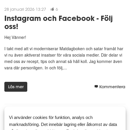
28 januari 2026 13:27
6
Instagram och Facebook - Följ
oss!
Hej Vänner!
I takt med att vi moderniserar Matdagboken och satar framåt har
vi nu även aktiverat insatser för våra sociala medier. Där delar vi
med oss av recept, tips och annat så håll koll. Jag kommer även
vara där personligen. In och följ,...
Läs mer
Kommentera
Vi använder cookies för funktion, analys och
11 januari 2026 15:04
5
2
marknadsföring. Det innebär lagring eller åtkomst av data
Extra lång hundpromenad i solen