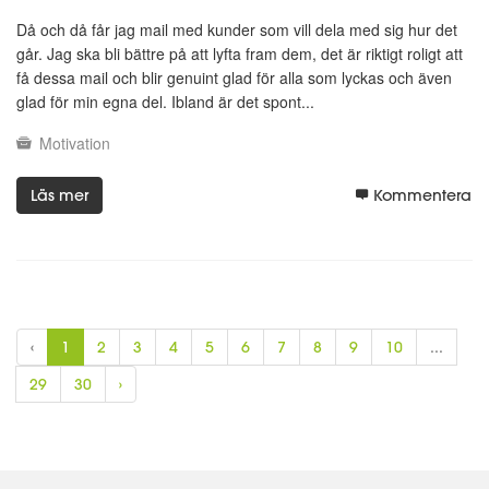
Då och då får jag mail med kunder som vill dela med sig hur det
går. Jag ska bli bättre på att lyfta fram dem, det är riktigt roligt att
få dessa mail och blir genuint glad för alla som lyckas och även
glad för min egna del. Ibland är det spont...
Motivation
Läs mer
Kommentera
‹
1
2
3
4
5
6
7
8
9
10
...
29
30
›