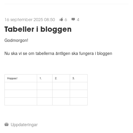
16 september 2025 08:50
6
4
Tabeller i bloggen
Godmorgon!
Nu ska vi se om tabellerna äntligen ska fungera i bloggen
Hoppas!
1.
2.
3.
Uppdateringar