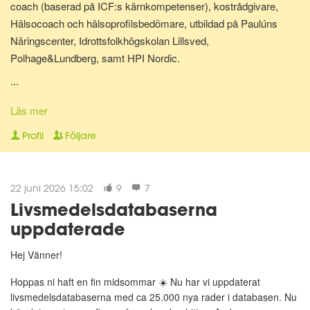
coach (baserad på ICF:s kärnkompetenser), kostrådgivare,
Hälsocoach och hälsoprofilsbedömare, utbildad på Paulúns
Näringscenter, Idrottsfolkhögskolan Lillsved,
Polhage&Lundberg, samt HPI Nordic.
...
Lite om mig: Jag bor i Malmö tillsammans med min hund Shiva.
Har själv gjort stora livsstilsförändringar för ganska många år
Läs mer
sedan, bl.a. inom kost, motion och andlighet. Gillar att laga
Profil
Följare
hälsosam mat och att röra på mig - Då mår jag extra bra! Jag
älskar att träffa nya människor, hjälpa folk må bättre på olika sätt
och att resa.
22 juni 2026 15:02
9
7
Livsmedelsdatabaserna
"A year from now you will wish you had started today."~ Karen
uppdaterade
Lamb."
Hej Vänner!
😀
Hoppas ni haft en fin midsommar ☀️ Nu har vi uppdaterat
livsmedelsdatabaserna med ca 25.000 nya rader i databasen. Nu