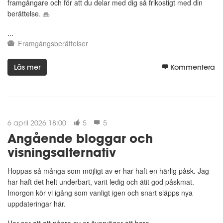
framgångare och för att du delar med dig så frikostigt med din
berättelse. 🙏
...
Framgångsberättelser
Läs mer
Kommentera
6 april 2026 18:00
5
5
Angående bloggar och
visningsalternativ
Hoppas så många som möjligt av er har haft en härlig påsk. Jag
har haft det helt underbart, varit ledig och ätit god påskmat.
Imorgon kör vi igång som vanligt igen och snart släpps nya
uppdateringar här.
Har ser att att några av er överväger att bara...