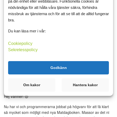
på din enhet eller webbläsare. Funktionella cookies är
nödvändiga för att hålla våra tjänster säkra, förhindra
Det är inte ofta det är snö och sol på samma gång här nere i
Malmö. Nu har det varit fint i flera dagar och idag blev det en
missbruk av tjänsterna och för att se till att de alltid fungerar
extra lång och skön promenad med Shiva. Underbart! ☀️
bra.
Hund
Du kan läsa mer i vår:
Läs mer
Kommentera
Cookiepolicy
Sekretesspolicy
Godkänn
31 december 2025 15:03
8
13
Gott nytt år med nya
Matdagboken!
Om kakor
Hantera kakor
Hej Vänner! 😍
Nu har vi och programmerarna jobbat på högvarv för att få klart
så mycket som möjligt med nya Matdagboken. Massor av det ni