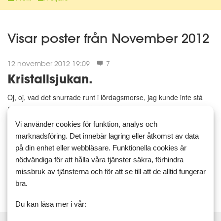
Visar poster från November 2012
12 november 2012 19:09
7
Kristallsjukan.
Oj, oj, vad det snurrade runt i lördagsmorse, jag kunde inte stå
rak, jag gick som en alkis (förlåt!). Något hade hänt under natten
(det händer alltid något med mig under nattens sömn). Jag ringde
Vi använder cookies för funktion, analys och
1177 efter ett par timmar för att få hjälp. D...
marknadsföring. Det innebär lagring eller åtkomst av data
på din enhet eller webbläsare. Funktionella cookies är
nödvändiga för att hålla våra tjänster säkra, förhindra
Läs mer
Kommentera
missbruk av tjänsterna och för att se till att de alltid fungerar
bra.
Du kan läsa mer i vår: