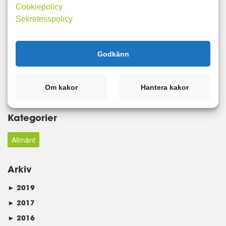
Cookiepolicy
Sekretesspolicy
Sök
Godkänn
Taggar
Om kakor
Hantera kakor
LCHF
Matdagboken
Kategorier
Allmänt
Arkiv
►
2019
►
2017
►
2016