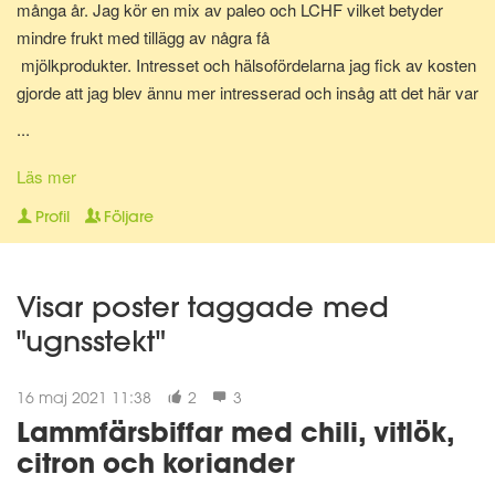
många år. Jag kör en mix av paleo och LCHF vilket betyder
mindre frukt med tillägg av några få
mjölkprodukter. Intresset och hälsofördelarna jag fick av kosten
gjorde att jag blev ännu mer intresserad och insåg att det här var
något som jag skulle vilja jobba med. Hjälpa folk att må bättre,
...
med hjälp av rätt sorts mat och här är vi nu. Diplomerad
kostrådgivare via Anna Hallén utbildningar. Redo att hjälpa och
Läs mer
peppa dig på vägen till att nå ditt hälsomål! Om det så gäller
Profil
Följare
viktnedgång, hålla vikten, må bättre, träna på lågkolhydratkost,
eller bara få orken tillbaka.
Visar poster taggade med
"ugnsstekt"
16 maj 2021 11:38
2
3
Lammfärsbiffar med chili, vitlök,
citron och koriander