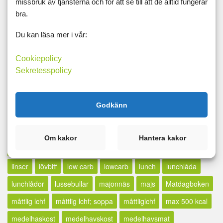
missbruk av tjänsterna och för att se till att de alltid fungerar
hälsa
hamburgare
havre
havtregryn
höstmat
bra.
indiskt
iso
janssons
juice
jul
julbord
julmat
Du kan läsa mer i vår:
julrecept
kål
kalorisnålt
kassler
keso
keto
Cookiepolicy
kickstart
kikärtor
knäckebröd
kokosgrädde
Sekretesspolicy
kokosmjölk
koriander
kött
köttbullar
köttfärs
kräftskiva
kyckling
kycklingfärs
kycklinggratäng
Godkänn
kycklingsoppa
kycling
lågkalori
laktosfritt
lamm
lammfärs
långkok
lasagne
lax
laxfilé
LCHF
Om kakor
Hantera kakor
lchp
lclc
liberal lchf
liberalchf
liberallchf
librerallchf
linser
lövbiff
low carb
lowcarb
lunch
lunchlåda
lunchlådor
lussebullar
majonnäs
majs
Matdagboken
måttlig lchf
måttlig lchf; soppa
måttliglchf
max 500 kcal
medelhaskost
medelhavskost
medelhavsmat