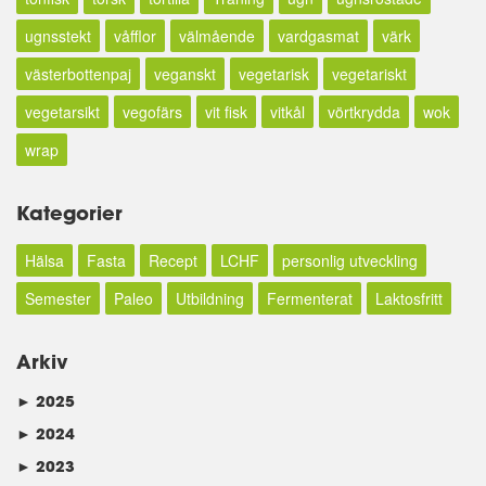
ugnsstekt
våfflor
välmående
vardgasmat
värk
västerbottenpaj
veganskt
vegetarisk
vegetariskt
vegetarsikt
vegofärs
vit fisk
vitkål
vörtkrydda
wok
wrap
Kategorier
Hälsa
Fasta
Recept
LCHF
personlig utveckling
Semester
Paleo
Utbildning
Fermenterat
Laktosfritt
Arkiv
►
2025
►
2024
►
2023