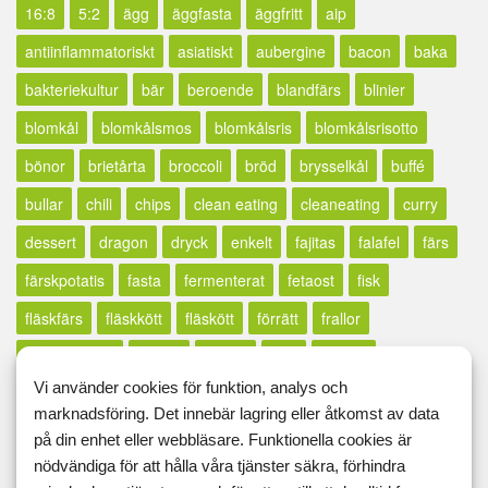
16:8
5:2
ägg
äggfasta
äggfritt
aip
antiinflammatoriskt
asiatiskt
aubergine
bacon
baka
bakteriekultur
bär
beroende
blandfärs
blinier
blomkål
blomkålsmos
blomkålsris
blomkålsrisotto
bönor
brietårta
broccoli
bröd
brysselkål
buffé
bullar
chili
chips
clean eating
cleaneating
curry
dessert
dragon
dryck
enkelt
fajitas
falafel
färs
färskpotatis
fasta
fermenterat
fetaost
fisk
fläskfärs
fläskkött
fläskött
förrätt
frallor
fransk senap
fritatta
frittata
frön
frukost
Vi använder cookies för funktion, analys och
frukosttips
getost
GI
glass
glutenfri
glutenfrintt
marknadsföring. Det innebär lagring eller åtkomst av data
glutenfritt
godis
gorgonzola
gratäng
grillat
på din enhet eller webbläsare. Funktionella cookies är
nödvändiga för att hålla våra tjänster säkra, förhindra
grönsaker
grönsaksmos
gröt
gryta
halloumi