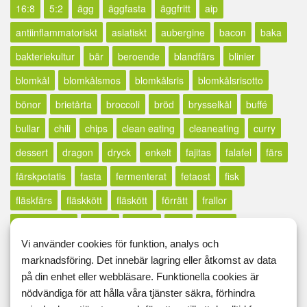
16:8
5:2
ägg
äggfasta
äggfritt
aip
antiinflammatoriskt
asiatiskt
aubergine
bacon
baka
bakteriekultur
bär
beroende
blandfärs
blinier
blomkål
blomkålsmos
blomkålsris
blomkålsrisotto
bönor
brietårta
broccoli
bröd
brysselkål
buffé
bullar
chili
chips
clean eating
cleaneating
curry
dessert
dragon
dryck
enkelt
fajitas
falafel
färs
färskpotatis
fasta
fermenterat
fetaost
fisk
fläskfärs
fläskkött
fläskött
förrätt
frallor
fransk senap
fritatta
frittata
frön
frukost
Vi använder cookies för funktion, analys och
frukosttips
getost
GI
glass
glutenfri
glutenfrintt
marknadsföring. Det innebär lagring eller åtkomst av data
glutenfritt
godis
gorgonzola
gratäng
grillat
på din enhet eller webbläsare. Funktionella cookies är
nödvändiga för att hålla våra tjänster säkra, förhindra
grönsaker
grönsaksmos
gröt
gryta
halloumi