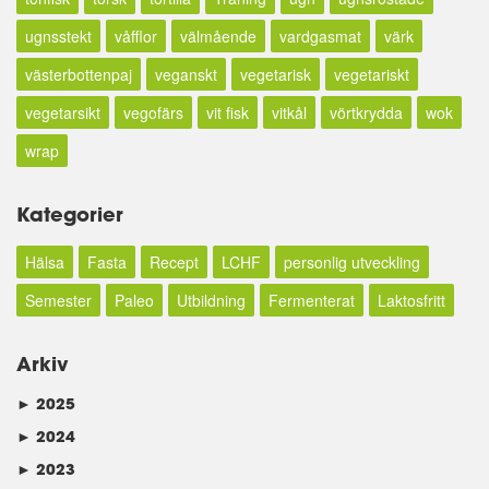
ugnsstekt
våfflor
välmående
vardgasmat
värk
västerbottenpaj
veganskt
vegetarisk
vegetariskt
vegetarsikt
vegofärs
vit fisk
vitkål
vörtkrydda
wok
wrap
Kategorier
Hälsa
Fasta
Recept
LCHF
personlig utveckling
Semester
Paleo
Utbildning
Fermenterat
Laktosfritt
Arkiv
►
2025
►
2024
►
2023