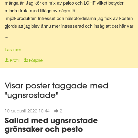
många år. Jag kör en mix av paleo och LCHF vilket betyder
mindre frukt med tillägg av några få
mjölkprodukter. Intresset och hälsofördelarna jag fick av kosten
gjorde att jag blev ännu mer intresserad och insåg att det här var
något som jag skulle vilja jobba med. Hjälpa folk att må bättre,
...
med hjälp av rätt sorts mat och här är vi nu. Diplomerad
kostrådgivare via Anna Hallén utbildningar. Redo att hjälpa och
Läs mer
peppa dig på vägen till att nå ditt hälsomål! Om det så gäller
Profil
Följare
viktnedgång, hålla vikten, må bättre, träna på lågkolhydratkost,
eller bara få orken tillbaka.
Visar poster taggade med
"ugnsrostade"
10 augusti 2022 10:44
2
Sallad med ugnsrostade
grönsaker och pesto