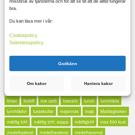
missbruk av tjänsterna och för att se till att de alltid fungerar
hälsa
hamburgare
havre
havtregryn
höstmat
bra.
indiskt
iso
janssons
juice
jul
julbord
julmat
Du kan läsa mer i vår:
julrecept
kål
kalorisnålt
kassler
keso
keto
Cookiepolicy
kickstart
kikärtor
knäckebröd
kokosgrädde
Sekretesspolicy
kokosmjölk
koriander
kött
köttbullar
köttfärs
kräftskiva
kyckling
kycklingfärs
kycklinggratäng
Godkänn
kycklingsoppa
kycling
lågkalori
laktosfritt
lamm
lammfärs
långkok
lasagne
lax
laxfilé
LCHF
Om kakor
Hantera kakor
lchp
lclc
liberal lchf
liberalchf
liberallchf
librerallchf
linser
lövbiff
low carb
lowcarb
lunch
lunchlåda
lunchlådor
lussebullar
majonnäs
majs
Matdagboken
måttlig lchf
måttlig lchf; soppa
måttliglchf
max 500 kcal
medelhaskost
medelhavskost
medelhavsmat