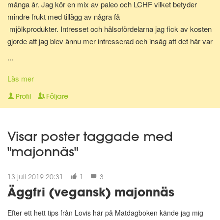
många år. Jag kör en mix av paleo och LCHF vilket betyder
mindre frukt med tillägg av några få
mjölkprodukter. Intresset och hälsofördelarna jag fick av kosten
gjorde att jag blev ännu mer intresserad och insåg att det här var
något som jag skulle vilja jobba med. Hjälpa folk att må bättre,
...
med hjälp av rätt sorts mat och här är vi nu. Diplomerad
kostrådgivare via Anna Hallén utbildningar. Redo att hjälpa och
Läs mer
peppa dig på vägen till att nå ditt hälsomål! Om det så gäller
Profil
Följare
viktnedgång, hålla vikten, må bättre, träna på lågkolhydratkost,
eller bara få orken tillbaka.
Visar poster taggade med
"majonnäs"
13 juli 2019 20:31
1
3
Äggfri (vegansk) majonnäs
Efter ett hett tips från Lovis här på Matdagboken kände jag mig