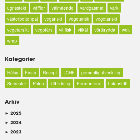
ugnsstekt
våfflor
välmående
vardgasmat
värk
västerbottenpaj
veganskt
vegetarisk
vegetariskt
vegetarsikt
vegofärs
vit fisk
vitkål
vörtkrydda
wok
wrap
Kategorier
Hälsa
Fasta
Recept
LCHF
personlig utveckling
Semester
Paleo
Utbildning
Fermenterat
Laktosfritt
Arkiv
►
2025
►
2024
►
2023