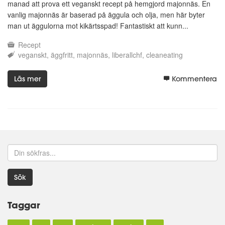
manad att prova ett veganskt recept på hemgjord majonnäs. En
vanlig majonnäs är baserad på äggula och olja, men här byter
man ut äggulorna mot kikärtsspad! Fantastiskt att kunn...
Recept
veganskt
äggfritt
majonnäs
liberallchf
cleaneating
Läs mer
Kommentera
Sök
Taggar