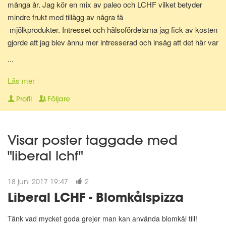
många år. Jag kör en mix av paleo och LCHF vilket betyder
mindre frukt med tillägg av några få
mjölkprodukter. Intresset och hälsofördelarna jag fick av kosten
gjorde att jag blev ännu mer intresserad och insåg att det här var
något som jag skulle vilja jobba med. Hjälpa folk att må bättre,
...
med hjälp av rätt sorts mat och här är vi nu. Diplomerad
kostrådgivare via Anna Hallén utbildningar. Redo att hjälpa och
Läs mer
peppa dig på vägen till att nå ditt hälsomål! Om det så gäller
Profil
Följare
viktnedgång, hålla vikten, må bättre, träna på lågkolhydratkost,
eller bara få orken tillbaka.
Visar poster taggade med
"liberal lchf"
18 juni 2017 19:47
2
Liberal LCHF - Blomkålspizza
Tänk vad mycket goda grejer man kan använda blomkål till!