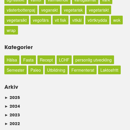
västerbottenpaj
veganskt
vegetarisk
vegetariskt
vegetarsikt
vegofärs
vit fisk
vitkål
vörtkrydda
wok
wrap
Kategorier
Hälsa
Fasta
Recept
LCHF
personlig utveckling
Semester
Paleo
Utbildning
Fermenterat
Laktosfritt
Arkiv
►
2025
►
2024
►
2023
►
2022