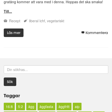
gratäng kommer att vara med i denna. Hoppas det ska smaka!
Till...
Recept
liberal lchf
vegetariskt
Läs mer
Kommentera
Sök
Taggar
16:8
5:2
ägg
äggfasta
äggfritt
aip