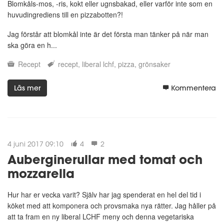
Blomkåls-mos, -ris, kokt eller ugnsbakad, eller varför inte som en
huvudingrediens till en pizzabotten?!
Jag förstår att blomkål inte är det första man tänker på när man
ska göra en h...
Recept
recept
liberal lchf
pizza
grönsaker
Läs mer
Kommentera
4 juni 2017 09:10
4
2
Auberginerullar med tomat och
mozzarella
Hur har er vecka varit? Själv har jag spenderat en hel del tid i
köket med att komponera och provsmaka nya rätter. Jag håller på
att ta fram en ny liberal LCHF meny och denna vegetariska