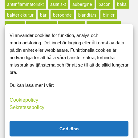
antiinflammatoriskt
asiatiskt
aubergine
bacon
baka
bakteriekultur
bär
beroende
blandfärs
blinier
blomkål
blomkålsmos
blomkålsris
blomkålsrisotto
Vi använder cookies för funktion, analys och
bönor
brietårta
broccoli
bröd
brysselkål
buffé
marknadsföring. Det innebär lagring eller åtkomst av data
bullar
chili
chips
clean eating
cleaneating
curry
på din enhet eller webbläsare. Funktionella cookies är
nödvändiga för att hålla våra tjänster säkra, förhindra
dessert
dragon
dryck
enkelt
fajitas
falafel
färs
missbruk av tjänsterna och för att se till att de alltid fungerar
färskpotatis
fasta
fermenterat
fetaost
fisk
bra.
fläskfärs
fläskkött
fläskött
förrätt
frallor
Du kan läsa mer i vår:
fransk senap
fritatta
frittata
frön
frukost
Cookiepolicy
frukosttips
getost
GI
glass
glutenfri
glutenfrintt
Sekretesspolicy
glutenfritt
godis
gorgonzola
gratäng
grillat
grönsaker
grönsaksmos
gröt
gryta
halloumi
Godkänn
hälsa
hamburgare
havre
havtregryn
höstmat