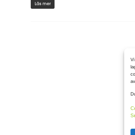
Läs mer
Vi
la
co
av
Du
C
S