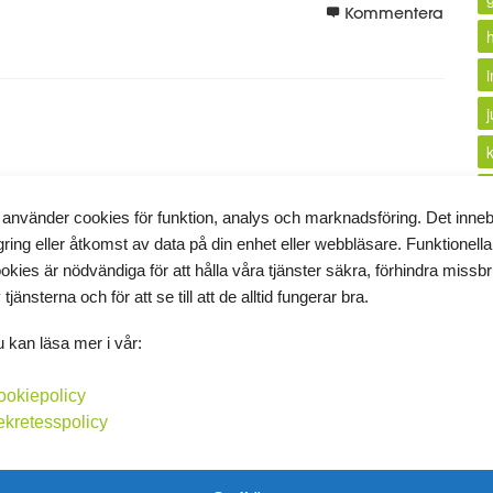
Kommentera
i
 använder cookies för funktion, analys och marknadsföring. Det inne
k
gring eller åtkomst av data på din enhet eller webbläsare. Funktionella
okies är nödvändiga för att hålla våra tjänster säkra, förhindra missb
 tjänsterna och för att se till att de alltid fungerar bra.
 kan läsa mer i vår:
l
ookiepolicy
l
ekretesspolicy