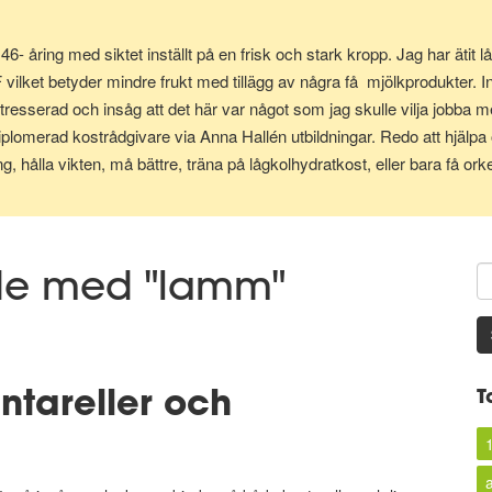
 46- åring med siktet inställt på en frisk och stark kropp. Jag har ät
ilket betyder mindre frukt med tillägg av några få mjölkprodukter. In
tresserad och insåg att det här var något som jag skulle vilja jobba me
iplomerad kostrådgivare via Anna Hallén utbildningar. Redo att hjälpa 
g, hålla vikten, må bättre, träna på lågkolhydratkost, eller bara få orke
ade med "lamm"
ntareller och
T