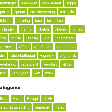
snabblagat
snabbmat
sommarmat
soppa
sparris
spenat
stresshantering
strikt lchf
triktlchf
stuvning
taco
tarmhälsa
thailändskt
thaimat
tilbehör
tillbehör
tonfisk
torsk
tortilla
Träning
ugn
ugnsrostade
ugnsstekt
våfflor
välmående
vardgasmat
värk
västerbottenpaj
veganskt
vegetarisk
vegetariskt
vegetarsikt
vegofärs
vit fisk
itkål
vörtkrydda
wok
wrap
ategorier
Hälsa
Fasta
Recept
LCHF
personlig utveckling
Semester
Paleo