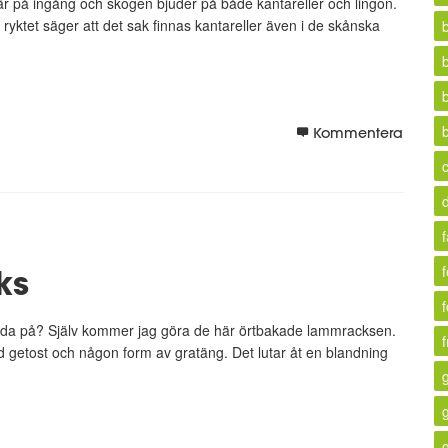
r på ingång och skogen bjuder på både kantareller och lingon.
n ryktet säger att det sak finnas kantareller även i de skånska
Kommentera
f
ks
f
bjuda på? Själv kommer jag göra de här örtbakade lammracksen.
 getost och någon form av gratäng. Det lutar åt en blandning
g