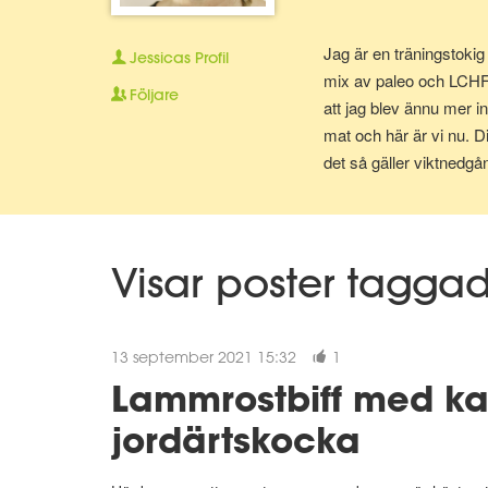
Jag är en träningstokig
Jessicas
Profil
mix av paleo och LCHF v
Följare
att jag blev ännu mer in
mat och här är vi nu. D
det så gäller viktnedgån
Visar poster tagg
13 september 2021 15:32
1
Lammrostbiff med ka
jordärtskocka