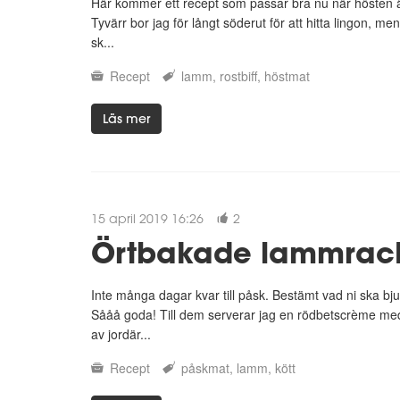
Här kommer ett recept som passar bra nu när hösten ä
Tyvärr bor jag för långt söderut för att hitta lingon, me
sk...
Recept
lamm
rostbiff
höstmat
Läs mer
15 april 2019 16:26
2
Örtbakade lammrac
Inte många dagar kvar till påsk. Bestämt vad ni ska 
Sååå goda! Till dem serverar jag en rödbetscrème med
av jordär...
Recept
påskmat
lamm
kött