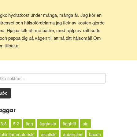
it lågkolhydratkost under många, många år. Jag kör en
tresset och hälsofördelarna jag fick av kosten gjorde
d. Hjälpa folk att må bättre, med hjälp av rätt sorts
och peppa dig på vägen till att nå ditt hälsomål! Om
n tillbaka.
Sök
aggar
16:8
5:2
ägg
äggfasta
äggfritt
aip
antiinflammatoriskt
asiatiskt
aubergine
bacon