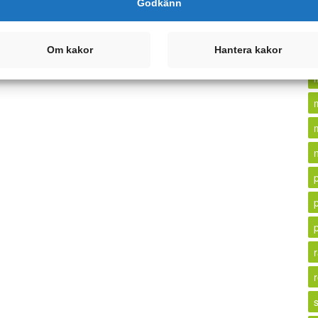
Godkänn
Om kakor
Hantera kakor
r