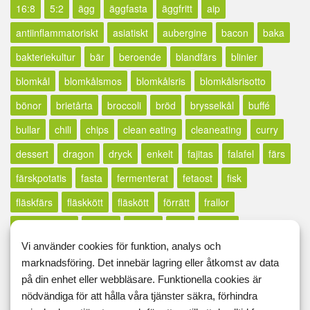
16:8
5:2
ägg
äggfasta
äggfritt
aip
antiinflammatoriskt
asiatiskt
aubergine
bacon
baka
bakteriekultur
bär
beroende
blandfärs
blinier
blomkål
blomkålsmos
blomkålsris
blomkålsrisotto
bönor
brietårta
broccoli
bröd
brysselkål
buffé
bullar
chili
chips
clean eating
cleaneating
curry
dessert
dragon
dryck
enkelt
fajitas
falafel
färs
färskpotatis
fasta
fermenterat
fetaost
fisk
fläskfärs
fläskkött
fläskött
förrätt
frallor
fransk senap
fritatta
frittata
frön
frukost
Vi använder cookies för funktion, analys och
frukosttips
getost
GI
glass
glutenfri
glutenfrintt
marknadsföring. Det innebär lagring eller åtkomst av data
glutenfritt
godis
gorgonzola
gratäng
grillat
på din enhet eller webbläsare. Funktionella cookies är
nödvändiga för att hålla våra tjänster säkra, förhindra
grönsaker
grönsaksmos
gröt
gryta
halloumi