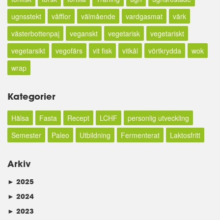
ugnsstekt
våfflor
välmående
vardgasmat
värk
västerbottenpaj
veganskt
vegetarisk
vegetariskt
vegetarsikt
vegofärs
vit fisk
vitkål
vörtkrydda
wok
wrap
Kategorier
Hälsa
Fasta
Recept
LCHF
personlig utveckling
Semester
Paleo
Utbildning
Fermenterat
Laktosfritt
Arkiv
►
2025
►
2024
►
2023