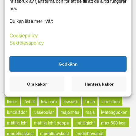
missbruk av tjänsterna och för att se till att de alltid fungerar
hälsa
hamburgare
havre
havtregryn
höstmat
bra.
indiskt
iso
janssons
juice
jul
julbord
julmat
Du kan läsa mer i vår:
julrecept
kål
kalorisnålt
kassler
keso
keto
Cookiepolicy
kickstart
kikärtor
knäckebröd
kokosgrädde
Sekretesspolicy
kokosmjölk
koriander
kött
köttbullar
köttfärs
kräftskiva
kyckling
kycklingfärs
kycklinggratäng
Godkänn
kycklingsoppa
kycling
lågkalori
laktosfritt
lamm
lammfärs
långkok
lasagne
lax
laxfilé
LCHF
Om kakor
Hantera kakor
lchp
lclc
liberal lchf
liberalchf
liberallchf
librerallchf
linser
lövbiff
low carb
lowcarb
lunch
lunchlåda
lunchlådor
lussebullar
majonnäs
majs
Matdagboken
måttlig lchf
måttlig lchf; soppa
måttliglchf
max 500 kcal
medelhaskost
medelhavskost
medelhavsmat