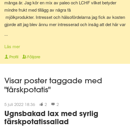
många år. Jag kör en mix av paleo och LCHF vilket betyder
mindre frukt med tillägg av några få
mjölkprodukter. Intresset och hälsofördelarna jag fick av kosten
gjorde att jag blev ännu mer intresserad och insåg att det här var
något som jag skulle vilja jobba med. Hjälpa folk att må bättre,
...
med hjälp av rätt sorts mat och här är vi nu. Diplomerad
kostrådgivare via Anna Hallén utbildningar. Redo att hjälpa och
Läs mer
peppa dig på vägen till att nå ditt hälsomål! Om det så gäller
Profil
Följare
viktnedgång, hålla vikten, må bättre, träna på lågkolhydratkost,
eller bara få orken tillbaka.
Visar poster taggade med
"färskpotatis"
5 juli 2022 18:36
2
2
Ugnsbakad lax med syrlig
färskpotatissallad