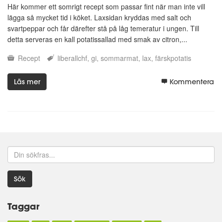
Här kommer ett somrigt recept som passar fint när man inte vill
lägga så mycket tid i köket. Laxsidan kryddas med salt och
svartpeppar och får därefter stå på låg temeratur i ungen. Till
detta serveras en kall potatissallad med smak av citron,...
Recept
liberallchf
gi
sommarmat
lax
färskpotatis
Läs mer
Kommentera
Sök
Taggar