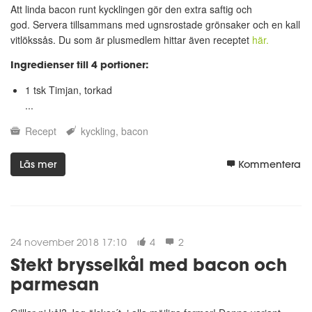
Att linda bacon runt kycklingen gör den extra saftig och
god. Servera tillsammans med ugnsrostade grönsaker och en kall
vitlökssås. Du som är plusmedlem hittar även receptet
här.
Ingredienser till 4 portioner:
1 tsk Timjan, torkad
...
Recept
kyckling
bacon
Läs mer
Kommentera
24 november 2018 17:10
4
2
Stekt brysselkål med bacon och
parmesan