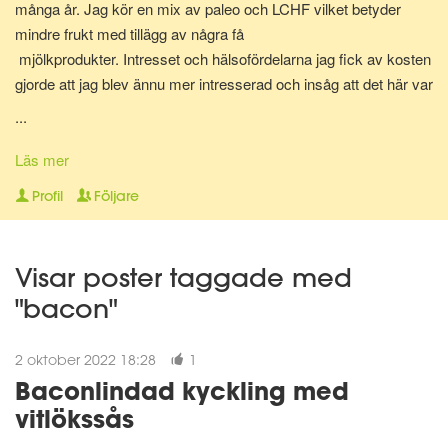
många år. Jag kör en mix av paleo och LCHF vilket betyder
mindre frukt med tillägg av några få
mjölkprodukter. Intresset och hälsofördelarna jag fick av kosten
gjorde att jag blev ännu mer intresserad och insåg att det här var
något som jag skulle vilja jobba med. Hjälpa folk att må bättre,
...
med hjälp av rätt sorts mat och här är vi nu. Diplomerad
kostrådgivare via Anna Hallén utbildningar. Redo att hjälpa och
Läs mer
peppa dig på vägen till att nå ditt hälsomål! Om det så gäller
Profil
Följare
viktnedgång, hålla vikten, må bättre, träna på lågkolhydratkost,
eller bara få orken tillbaka.
Visar poster taggade med
"bacon"
2 oktober 2022 18:28
1
Baconlindad kyckling med
vitlökssås