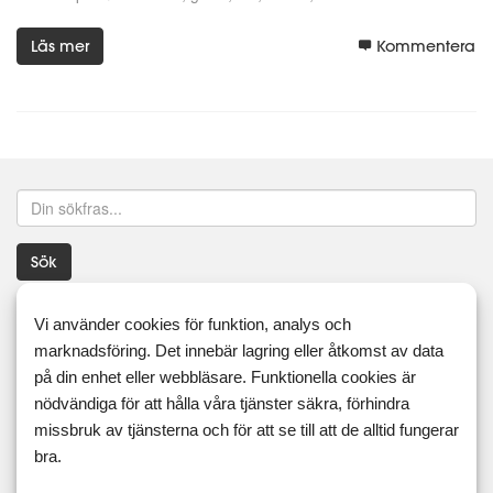
Läs mer
Kommentera
Sök
Taggar
Vi använder cookies för funktion, analys och
marknadsföring. Det innebär lagring eller åtkomst av data
16:8
5:2
ägg
äggfasta
äggfritt
aip
på din enhet eller webbläsare. Funktionella cookies är
nödvändiga för att hålla våra tjänster säkra, förhindra
antiinflammatoriskt
asiatiskt
aubergine
bacon
baka
missbruk av tjänsterna och för att se till att de alltid fungerar
bakteriekultur
bär
beroende
blandfärs
blinier
bra.
blomkål
blomkålsmos
blomkålsris
blomkålsrisotto