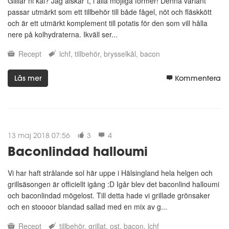
Gilllar ni kål? Jag älskar´t, i alla möjliga former! Denna variant
passar utmärkt som ett tillbehör till både fågel, nöt och fläskkött
och är ett utmärkt komplement till potatis för den som vill hålla
nere på kolhydraterna. Ikväll ser...
Recept
lchf
tillbehör
brysselkål
bacon
Läs mer
Kommentera
13 maj 2018 07:56
3
4
Baconlindad halloumi
Vi har haft strålande sol här uppe i Hälsingland hela helgen och
grillsäsongen är officiellt igång :D Igår blev det baconlind halloumi
och baconlindad mögelost. Till detta hade vi grillade grönsaker
och en stoooor blandad sallad med en mix av g...
Recept
tillbehör
grillat
ost
bacon
lchf