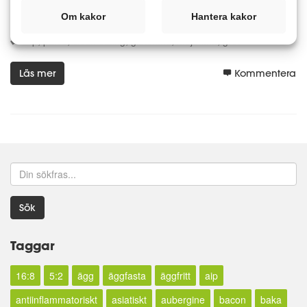
Ingredienser till 1 porti
...
Om kakor
Hantera kakor
Recept
aip
paleo
clean eating
glutenfritt
mejerifritt
gröt
Läs mer
Kommentera
Sök
Taggar
16:8
5:2
ägg
äggfasta
äggfritt
aip
antiinflammatoriskt
asiatiskt
aubergine
bacon
baka