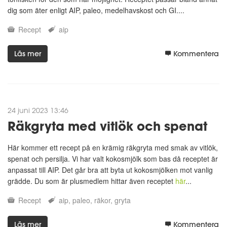
dig som äter enligt AIP, paleo, medelhavskost och GI....
Recept
aip
Läs mer
Kommentera
24 juni 2023 13:46
Räkgryta med vitlök och spenat
Här kommer ett recept på en krämig räkgryta med smak av vitlök,
spenat och persilja. Vi har valt kokosmjölk som bas då receptet är
anpassat till AIP. Det går bra att byta ut kokosmjölken mot vanlig
grädde. Du som är plusmedlem hittar även receptet
här
...
Recept
aip
paleo
räkor
gryta
Läs mer
Kommentera