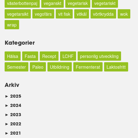
västerbottenpaj
veganskt
vegetarisk
vegetariskt
vegetarsikt
vegofärs
vit fisk
vitkål
vörtkrydda
wok
wrap
Kategorier
Hälsa
Fasta
Recept
LCHF
personlig utveckling
Semester
Paleo
Utbildning
Fermenterat
Laktosfritt
Arkiv
►
2025
►
2024
►
2023
►
2022
►
2021