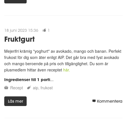
18 juni 2023 15:36
1
Fruktgurt
Mejerifri krämig "yoghurt" av avokado, mango och banan. Perfekt
frukost för dig som äter enligt AIP. Det går bra med fyst avokado
och mango beroende på pris och tillgänglighet. Du som är
plusmedlem hittar även receptet
här.
Ingredienser till 1 porti
...
Recept
aip
frukost
Läs mer
Kommentera