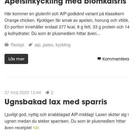
Apelsinkyckling med blomkålsris
Här kommer en glutenfri och AIP-godkänd variant på klassikern
Orange chicken. Kyckligen får smak av apelsin, honung och vitlök.
En portion innehåller endast 277 kcal, 8 g fett, 33 g protein och 14
g kolhydrater. Du som är plusmedlem hittar även...
Recept
aip
paleo
kyckling
Läs mer
Kommentera
27 maj 2023 13:44
2
Ugnsbakad lax med sparris
Ljuvligt god, nyttig och snabblagad AIP-middag! Laxen sköter sig i
ugnen medan du steker sparrisen. Du som är plusmedlem hittar
även recetptet
här.