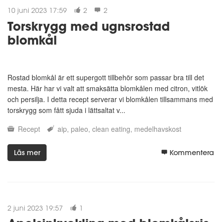
10 juni 2023 17:59
2
2
Torskrygg med ugnsrostad
blomkål
Rostad blomkål är ett supergott tillbehör som passar bra till det
mesta. Här har vi valt att smaksätta blomkålen med citron, vitlök
och persilja. I detta recept serverar vi blomkålen tillsammans med
torskrygg som fått sjuda i lättsaltat v...
Recept
aip
paleo
clean eating
medelhavskost
Läs mer
Kommentera
2 juni 2023 19:57
1