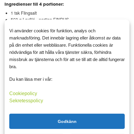
Ingredienser till 4 portioner:
1 tsk Flingsalt
560 g Laxfilé - portion FINDUS
500 g...
Vi använder cookies för funktion, analys och
Recept
aip
paleo
lax
marknadsföring. Det innebär lagring eller åtkomst av data
på din enhet eller webbläsare. Funktionella cookies är
Läs mer
Kommentera
nödvändiga för att hålla våra tjänster säkra, förhindra
missbruk av tjänsterna och för att se till att de alltid fungerar
bra.
Du kan läsa mer i vår:
24 maj 2023 15:18
Äpple och banangröt
Cookiepolicy
Sekretesspolicy
Här kommer ett recept på en gröt som är gjord på äpple, banan,
zucchini och kokosmjölk. Gröten är fri från gluten, mejeriprodukter
och passar dig som äter paleo eller AIP-kost Du som är
Godkänn
plusmedlem hittar även receptet
här.