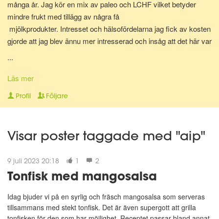
många år. Jag kör en mix av paleo och LCHF vilket betyder
mindre frukt med tillägg av några få
mjölkprodukter. Intresset och hälsofördelarna jag fick av kosten
gjorde att jag blev ännu mer intresserad och insåg att det här var
något som jag skulle vilja jobba med. Hjälpa folk att må bättre,
...
med hjälp av rätt sorts mat och här är vi nu. Diplomerad
kostrådgivare via Anna Hallén utbildningar. Redo att hjälpa och
Läs mer
peppa dig på vägen till att nå ditt hälsomål! Om det så gäller
Profil
Följare
viktnedgång, hålla vikten, må bättre, träna på lågkolhydratkost,
eller bara få orken tillbaka.
Visar poster taggade med "aip"
9 juli 2023 20:18
1
2
Tonfisk med mangosalsa
Idag bjuder vi på en syrlig och fräsch mangosalsa som serveras
tillsammans med stekt tonfisk. Det är även supergott att grilla
tonfisken för den som har möjlighet. Receptet passar bland annat