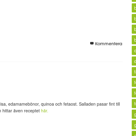
Kommentera
f
f
isa, edamamebönor, quinoa och fetaost. Salladen pasar fint till
m hittar även receptet
här.
g