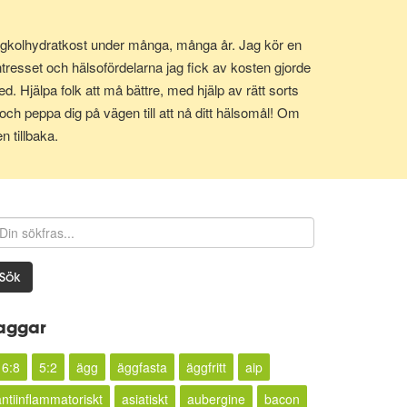
it lågkolhydratkost under många, många år. Jag kör en
tresset och hälsofördelarna jag fick av kosten gjorde
d. Hjälpa folk att må bättre, med hjälp av rätt sorts
och peppa dig på vägen till att nå ditt hälsomål! Om
n tillbaka.
Sök
aggar
16:8
5:2
ägg
äggfasta
äggfritt
aip
antiinflammatoriskt
asiatiskt
aubergine
bacon