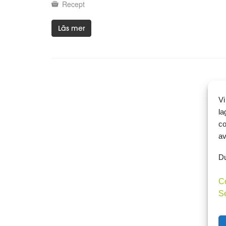
Recept
Läs mer
Vi
la
co
av
Du
C
S