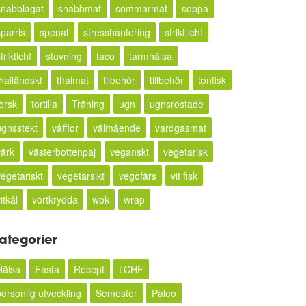
snabblagat
snabbmat
sommarmat
soppa
sparris
spenat
stresshantering
strikt lchf
triktlchf
stuvning
taco
tarmhälsa
thailändskt
thaimat
tilbehör
tillbehör
tonfisk
torsk
tortilla
Träning
ugn
ugnsrostade
ugnsstekt
våfflor
välmående
vardgasmat
värk
västerbottenpaj
veganskt
vegetarisk
vegetariskt
vegetarsikt
vegofärs
vit fisk
itkål
vörtkrydda
wok
wrap
ategorier
Hälsa
Fasta
Recept
LCHF
personlig utveckling
Semester
Paleo