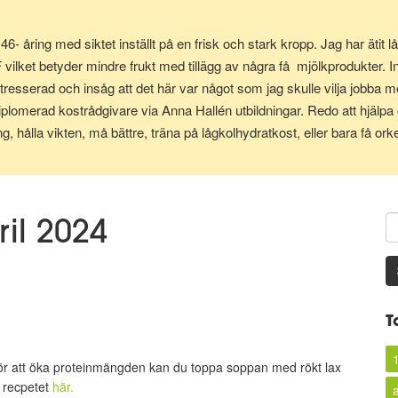
 46- åring med siktet inställt på en frisk och stark kropp. Jag har ät
ilket betyder mindre frukt med tillägg av några få mjölkprodukter. In
tresserad och insåg att det här var något som jag skulle vilja jobba me
iplomerad kostrådgivare via Anna Hallén utbildningar. Redo att hjälpa 
g, hålla vikten, må bättre, träna på lågkolhydratkost, eller bara få orke
ril 2024
T
För att öka proteinmängden kan du toppa soppan med rökt lax
n recpetet
här.