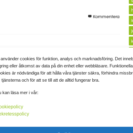
Kommentera
i
 använder cookies för funktion, analys och marknadsföring. Det inne
k
gring eller åtkomst av data på din enhet eller webbläsare. Funktionella
okies är nödvändiga för att hålla våra tjänster säkra, förhindra missb
 tjänsterna och för att se till att de alltid fungerar bra.
 kan läsa mer i vår:
l
ookiepolicy
l
ekretesspolicy