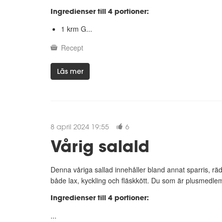
Ingredienser till 4 portioner:
1 krm G...
Recept
Läs mer
8 april 2024 19:55
6
Vårig salald
Denna våriga sallad innehåller bland annat sparris, räd
både lax, kyckling och fläskkött. Du som är plusmedle
Ingredienser till 4 portioner:
...