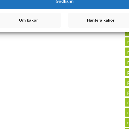
Godkänn
Om kakor
Hantera kakor
r