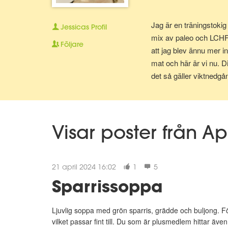
Jag är en träningstokig
Jessicas
Profil
mix av paleo och LCHF v
Följare
att jag blev ännu mer in
mat och här är vi nu. D
det så gäller viktnedgån
Visar poster från Ap
21 april 2024 16:02
1
5
Sparrissoppa
Ljuvlig soppa med grön sparris, grädde och buljong. 
vilket passar fint till. Du som är plusmedlem hittar äve