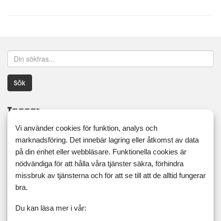
Sök
Taggar
Vi använder cookies för funktion, analys och
16:8
5:2
ägg
äggfasta
äggfritt
aip
marknadsföring. Det innebär lagring eller åtkomst av data
antiinflammatoriskt
asiatiskt
aubergine
bacon
baka
på din enhet eller webbläsare. Funktionella cookies är
nödvändiga för att hålla våra tjänster säkra, förhindra
bakteriekultur
bär
beroende
blandfärs
blinier
missbruk av tjänsterna och för att se till att de alltid fungerar
blomkål
blomkålsmos
blomkålsris
blomkålsrisotto
bra.
bönor
brietårta
broccoli
bröd
brysselkål
buffé
Du kan läsa mer i vår:
bullar
chili
chips
clean eating
cleaneating
curry