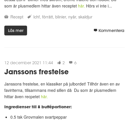
som är plusmedlem hittar även receptet
här.
Hörs vi inte i...
Recept
lchf
förrätt
blinier
nyår
skaldjur
Läs mer
Kommentera
12 december 2021 11:44
2
6
Janssons frestelse
Janssons frestelse, en klassiker på julbordet! Tillhör även en av
faviriterna, tillsammans med sillen då Du som är plusmedlem
hittar även recpetet
här.
Ingredienser till 8 bufféportioner:
0.5 tsk Grovmalen svartpeppar
...