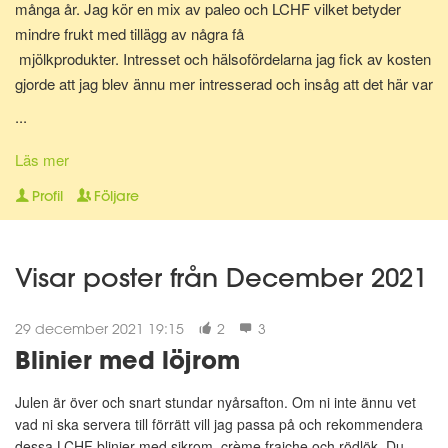
många år. Jag kör en mix av paleo och LCHF vilket betyder
mindre frukt med tillägg av några få
mjölkprodukter. Intresset och hälsofördelarna jag fick av kosten
gjorde att jag blev ännu mer intresserad och insåg att det här var
något som jag skulle vilja jobba med. Hjälpa folk att må bättre,
...
med hjälp av rätt sorts mat och här är vi nu. Diplomerad
kostrådgivare via Anna Hallén utbildningar. Redo att hjälpa och
Läs mer
peppa dig på vägen till att nå ditt hälsomål! Om det så gäller
Profil
Följare
viktnedgång, hålla vikten, må bättre, träna på lågkolhydratkost,
eller bara få orken tillbaka.
Visar poster från December 2021
29 december 2021 19:15
2
3
Blinier med löjrom
Julen är över och snart stundar nyårsafton. Om ni inte ännu vet
vad ni ska servera till förrätt vill jag passa på och rekommendera
dessa LCHF blinier med sikrom, crème fraiche och rödlök. Du