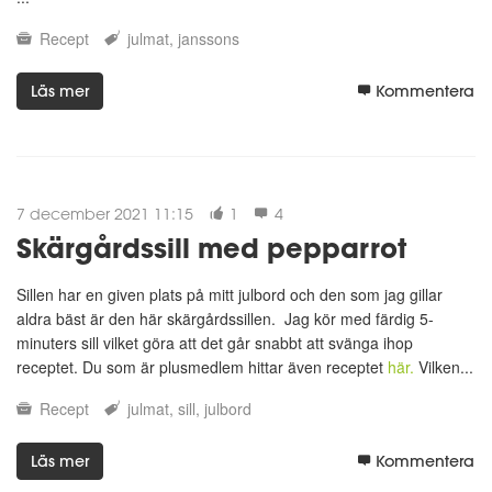
Recept
julmat
janssons
Läs mer
Kommentera
7 december 2021 11:15
1
4
Skärgårdssill med pepparrot
Sillen har en given plats på mitt julbord och den som jag gillar
aldra bäst är den här skärgårdssillen. Jag kör med färdig 5-
minuters sill vilket göra att det går snabbt att svänga ihop
receptet. Du som är plusmedlem hittar även receptet
här.
Vilken...
Recept
julmat
sill
julbord
Läs mer
Kommentera