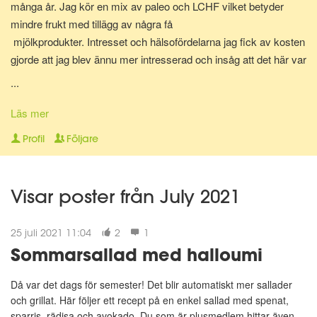
många år. Jag kör en mix av paleo och LCHF vilket betyder
mindre frukt med tillägg av några få
mjölkprodukter. Intresset och hälsofördelarna jag fick av kosten
gjorde att jag blev ännu mer intresserad och insåg att det här var
något som jag skulle vilja jobba med. Hjälpa folk att må bättre,
...
med hjälp av rätt sorts mat och här är vi nu. Diplomerad
kostrådgivare via Anna Hallén utbildningar. Redo att hjälpa och
Läs mer
peppa dig på vägen till att nå ditt hälsomål! Om det så gäller
Profil
Följare
viktnedgång, hålla vikten, må bättre, träna på lågkolhydratkost,
eller bara få orken tillbaka.
Visar poster från July 2021
25 juli 2021 11:04
2
1
Sommarsallad med halloumi
Då var det dags för semester! Det blir automatiskt mer sallader
och grillat. Här följer ett recept på en enkel sallad med spenat,
sparris, rädisa och avokado. Du som är plusmedlem hittar även