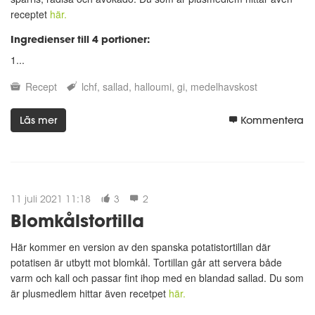
receptet
här.
Ingredienser till 4 portioner:
1...
Recept
lchf
sallad
halloumi
gi
medelhavskost
Läs mer
Kommentera
11 juli 2021 11:18
3
2
Blomkålstortilla
Här kommer en version av den spanska potatistortillan där
potatisen är utbytt mot blomkål. Tortillan går att servera både
varm och kall och passar fint ihop med en blandad sallad. Du som
är plusmedlem hittar även recetpet
här.