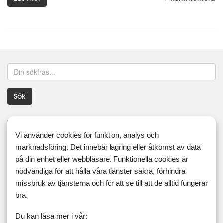
Sök
Taggar
Vi använder cookies för funktion, analys och
16:8
5:2
ägg
äggfasta
äggfritt
aip
marknadsföring. Det innebär lagring eller åtkomst av data
på din enhet eller webbläsare. Funktionella cookies är
antiinflammatoriskt
asiatiskt
aubergine
bacon
baka
nödvändiga för att hålla våra tjänster säkra, förhindra
bakteriekultur
bär
beroende
blandfärs
blinier
missbruk av tjänsterna och för att se till att de alltid fungerar
bra.
blomkål
blomkålsmos
blomkålsris
blomkålsrisotto
bönor
brietårta
broccoli
bröd
brysselkål
buffé
Du kan läsa mer i vår: