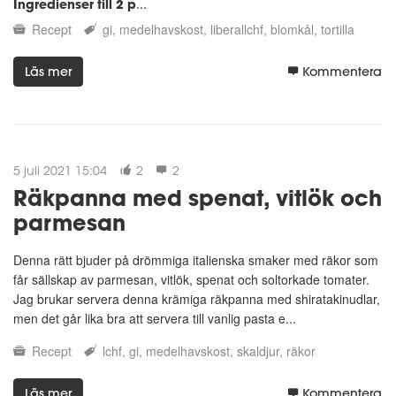
Ingredienser till 2 p
...
Recept
gi
medelhavskost
liberallchf
blomkål
tortilla
Läs mer
Kommentera
5 juli 2021 15:04
2
2
Räkpanna med spenat, vitlök och
parmesan
Denna rätt bjuder på drömmiga italienska smaker med räkor som
får sällskap av parmesan, vitlök, spenat och soltorkade tomater.
Jag brukar servera denna krämiga räkpanna med shiratakinudlar,
men det går lika bra att servera till vanlig pasta e...
Recept
lchf
gi
medelhavskost
skaldjur
räkor
Läs mer
Kommentera