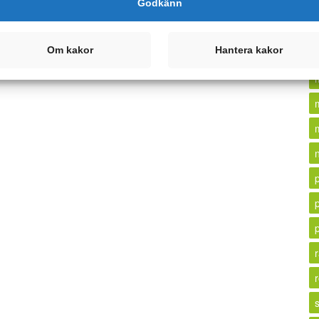
Godkänn
Om kakor
Hantera kakor
r