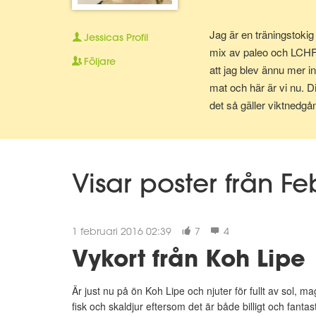
Jag är en träningstokig
Jessicas
Profil
mix av paleo och LCHF v
Följare
att jag blev ännu mer in
mat och här är vi nu. D
det så gäller viktnedgån
Visar poster från F
1 februari 2016 02:39
7
4
Vykort från Koh Lipe
Är just nu på ön Koh Lipe och njuter för fullt av sol, 
fisk och skaldjur eftersom det är både billigt och fantasti