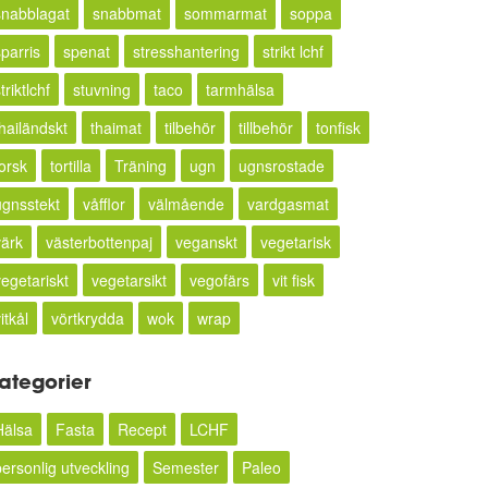
snabblagat
snabbmat
sommarmat
soppa
sparris
spenat
stresshantering
strikt lchf
triktlchf
stuvning
taco
tarmhälsa
thailändskt
thaimat
tilbehör
tillbehör
tonfisk
torsk
tortilla
Träning
ugn
ugnsrostade
ugnsstekt
våfflor
välmående
vardgasmat
värk
västerbottenpaj
veganskt
vegetarisk
vegetariskt
vegetarsikt
vegofärs
vit fisk
itkål
vörtkrydda
wok
wrap
ategorier
Hälsa
Fasta
Recept
LCHF
personlig utveckling
Semester
Paleo