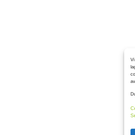
Vi
la
co
av
Du
C
S