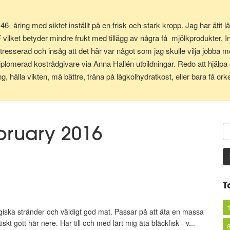
 46- åring med siktet inställt på en frisk och stark kropp. Jag har ät
ilket betyder mindre frukt med tillägg av några få mjölkprodukter. In
tresserad och insåg att det här var något som jag skulle vilja jobba me
iplomerad kostrådgivare via Anna Hallén utbildningar. Redo att hjälpa 
g, hålla vikten, må bättre, träna på lågkolhydratkost, eller bara få orke
ebruary 2016
T
magiska stränder och väldigt god mat. Passar på att äta en massa
skt gott här nere. Har till och med lärt mig äta bläckfisk - v...