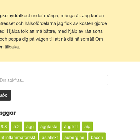
it lågkolhydratkost under många, många år. Jag kör en
tresset och hälsofördelarna jag fick av kosten gjorde
d. Hjälpa folk att må bättre, med hjälp av rätt sorts
och peppa dig på vägen till att nå ditt hälsomål! Om
n tillbaka.
Sök
aggar
16:8
5:2
ägg
äggfasta
äggfritt
aip
antiinflammatoriskt
asiatiskt
aubergine
bacon