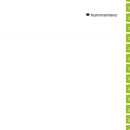
Kommentera
f
f
g