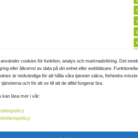
i
 använder cookies för funktion, analys och marknadsföring. Det inne
k
gring eller åtkomst av data på din enhet eller webbläsare. Funktionella
okies är nödvändiga för att hålla våra tjänster säkra, förhindra missb
 tjänsterna och för att se till att de alltid fungerar bra.
 kan läsa mer i vår:
l
ookiepolicy
l
ekretesspolicy