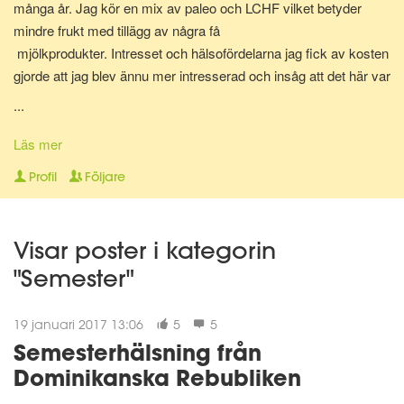
många år. Jag kör en mix av paleo och LCHF vilket betyder
mindre frukt med tillägg av några få
mjölkprodukter. Intresset och hälsofördelarna jag fick av kosten
gjorde att jag blev ännu mer intresserad och insåg att det här var
något som jag skulle vilja jobba med. Hjälpa folk att må bättre,
...
med hjälp av rätt sorts mat och här är vi nu. Diplomerad
kostrådgivare via Anna Hallén utbildningar. Redo att hjälpa och
Läs mer
peppa dig på vägen till att nå ditt hälsomål! Om det så gäller
Profil
Följare
viktnedgång, hålla vikten, må bättre, träna på lågkolhydratkost,
eller bara få orken tillbaka.
Visar poster i kategorin
"Semester"
19 januari 2017 13:06
5
5
Semesterhälsning från
Dominikanska Rebubliken