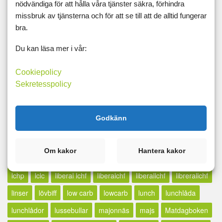
glutenfritt
godis
gorgonzola
gratäng
grillat
nödvändiga för att hålla våra tjänster säkra, förhindra
missbruk av tjänsterna och för att se till att de alltid fungerar
grönsaker
grönsaksmos
gröt
gryta
halloumi
bra.
hälsa
hamburgare
havre
havtregryn
höstmat
Du kan läsa mer i vår:
indiskt
iso
janssons
juice
jul
julbord
julmat
julrecept
kål
kalorisnålt
kassler
keso
keto
Cookiepolicy
Sekretesspolicy
kickstart
kikärtor
knäckebröd
kokosgrädde
kokosmjölk
koriander
kött
köttbullar
köttfärs
Godkänn
kräftskiva
kyckling
kycklingfärs
kycklinggratäng
kycklingsoppa
kycling
lågkalori
laktosfritt
lamm
Om kakor
Hantera kakor
lammfärs
långkok
lasagne
lax
laxfilé
LCHF
lchp
lclc
liberal lchf
liberalchf
liberallchf
librerallchf
linser
lövbiff
low carb
lowcarb
lunch
lunchlåda
lunchlådor
lussebullar
majonnäs
majs
Matdagboken