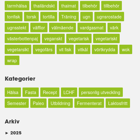
tarmhälsa
thailändskt
thaimat
tilbehör
tillbehör
tonfisk
torsk
tortilla
Träning
ugn
ugnsrostade
ugnsstekt
våfflor
välmående
vardgasmat
värk
västerbottenpaj
veganskt
vegetarisk
vegetariskt
vegetarsikt
vegofärs
vit fisk
vitkål
vörtkrydda
wok
wrap
Kategorier
Hälsa
Fasta
Recept
LCHF
personlig utveckling
Semester
Paleo
Utbildning
Fermenterat
Laktosfritt
Arkiv
►
2025