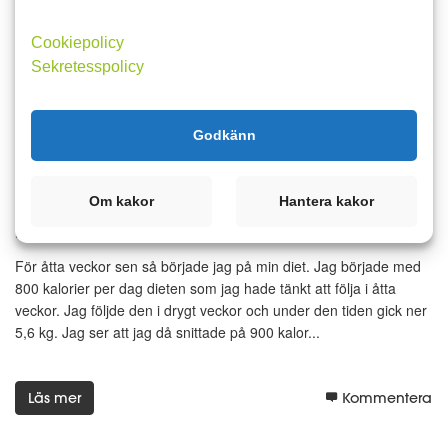
Cookiepolicy
Läs mer
Kommentera
Sekretesspolicy
Godkänn
9 augusti 2019 08:47
1
4
Äntligen rör sig vågen neråt -
Om kakor
Hantera kakor
resultat efter åtta veckor
För åtta veckor sen så började jag på min diet. Jag började med
800 kalorier per dag dieten som jag hade tänkt att följa i åtta
veckor. Jag följde den i drygt veckor och under den tiden gick ner
5,6 kg. Jag ser att jag då snittade på 900 kalor...
Läs mer
Kommentera