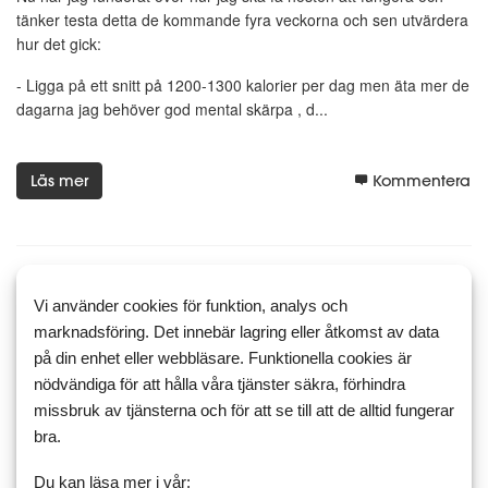
tänker testa detta de kommande fyra veckorna och sen utvärdera
hur det gick:
- Ligga på ett snitt på 1200-1300 kalorier per dag men äta mer de
dagarna jag behöver god mental skärpa , d...
Läs mer
Kommentera
14 augusti 2019 08:49
1
2
Vi använder cookies för funktion, analys och
Tillbaks till jobbet - vad gör jag
marknadsföring. Det innebär lagring eller åtkomst av data
på din enhet eller webbläsare. Funktionella cookies är
nu?
nödvändiga för att hålla våra tjänster säkra, förhindra
Nu är jag tillbaks till jobbet. Det är precis så svårt som jag
missbruk av tjänsterna och för att se till att de alltid fungerar
befarade. Huvudet känns som en schweizerost och jag får inget
bra.
vettigt gjort. Jag tror verkligen att min hjärna behöver mer
bränsle. Sista veckan har jag höjt upp till 1400 kalorier me...
Du kan läsa mer i vår: