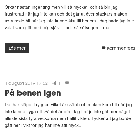
Orkar nästan ingenting men vill så mycket, och så blir jag
frustrerad när jag inte kan och det går ut över stackars maken
som reste hit när jag inte kunde åka till honom. Idag hade jag inte
velat vara gift med mig själv.... och så sötsugen... me...
Läs mer
Kommentera
4 augusti 2019 17:52
1
1
På benen igen
Det har släppt i ryggen vilket är skönt och maken kom hit när jag
inte kunde flyga dit. Så det är bra. Jag har ju inte gått ner något
alls de sista fyra veckorna men hållit vikten. Tycker att jag borde
gått ner i vikt för jag har inte ätit myck...