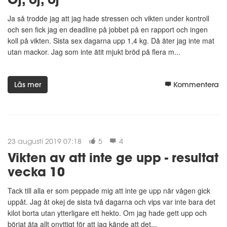
Ja så trodde jag att jag hade stressen och vikten under kontroll
och sen fick jag en deadline på jobbet på en rapport och ingen
koll på vikten. Sista sex dagarna upp 1,4 kg. Då äter jag inte mat
utan mackor. Jag som inte ätit mjukt bröd på flera m...
Läs mer
Kommentera
23 augusti 2019 07:18
5
4
Vikten av att inte ge upp - resultat
vecka 10
Tack till alla er som peppade mig att inte ge upp när vågen gick
uppåt. Jag åt okej de sista två dagarna och vips var inte bara det
kilot borta utan ytterligare ett hekto. Om jag hade gett upp och
börjat äta allt onyttigt för att jag kände att det...