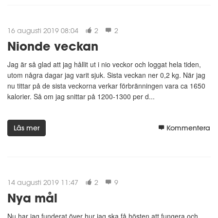
16 augusti 2019 08:04
2
2
Nionde veckan
Jag är så glad att jag hållit ut i nio veckor och loggat hela tiden,
utom några dagar jag varit sjuk. Sista veckan ner 0,2 kg. När jag
nu tittar på de sista veckorna verkar förbränningen vara ca 1650
kalorier. Så om jag snittar på 1200-1300 per d...
Läs mer
Kommentera
14 augusti 2019 11:47
2
9
Nya mål
Nu har jag funderat över hur jag ska få hösten att fungera och