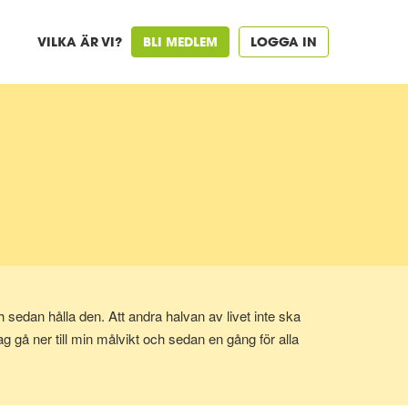
VILKA ÄR VI?
BLI MEDLEM
LOGGA IN
 sedan hålla den. Att andra halvan av livet inte ska
ag gå ner till min målvikt och sedan en gång för alla