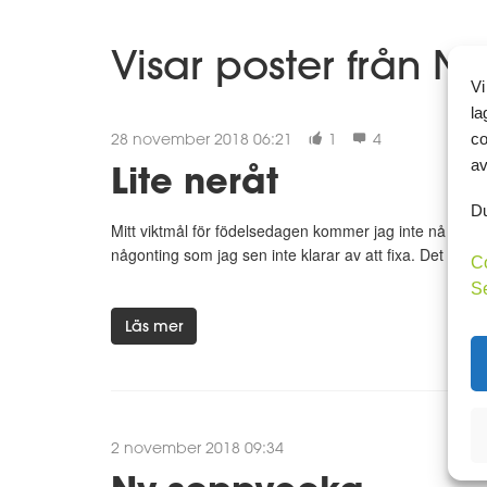
Visar poster från 
Vi
la
28 november 2018 06:21
1
4
co
av
Lite neråt
Du
Mitt viktmål för födelsedagen kommer jag inte nå överhu
någonting som jag sen inte klarar av att fixa. Det känns
C
S
Läs mer
2 november 2018 09:34