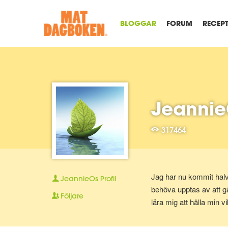
BLOGGAR
FORUM
RECEP
Jeannie
317464
Jag har nu kommit halvv
JeannieOs
Profil
behöva upptas av att gå 
Följare
lära mig att hålla min v