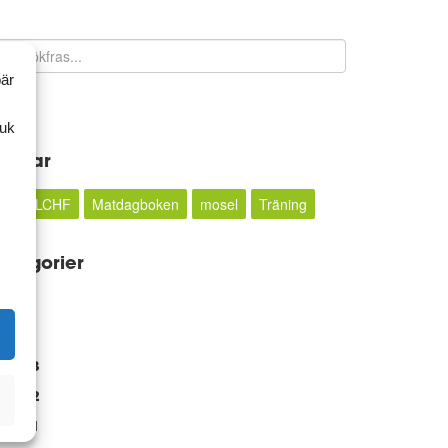
bär
Sök
ruk
aggar
5:2
LCHF
Matdagboken
mosel
Träning
ategorier
rkiv
2023
2022
2021