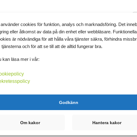
November 2018
 använder cookies för funktion, analys och marknadsföring. Det inne
gring eller åtkomst av data på din enhet eller webbläsare. Funktionella
okies är nödvändiga för att hålla våra tjänster säkra, förhindra missb
 tjänsterna och för att se till att de alltid fungerar bra.
T
 kan läsa mer i vår:
vudtaget. Det är nog första gången jag sätter ett riktigt mål för
 väldigt tråkigt. Födelsedagen två veckor bort. Viktmålet 21...
ookiepolicy
K
ekretesspolicy
Kommentera
A
Godkänn
►
►
Om kakor
Hantera kakor
►