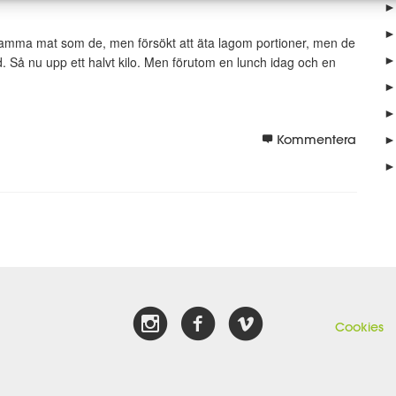
►
►
 samma mat som de, men försökt att äta lagom portioner, men de
►
d. Så nu upp ett halvt kilo. Men förutom en lunch idag och en
►
►
►
Kommentera
►
Cookies