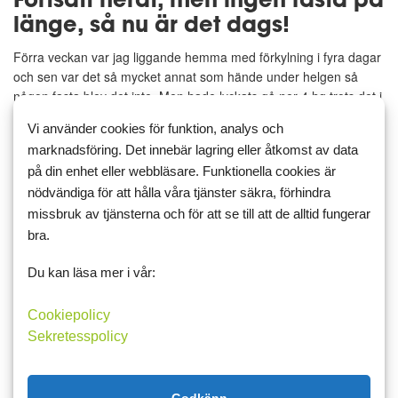
länge, så nu är det dags!
Förra veckan var jag liggande hemma med förkylning i fyra dagar
och sen var det så mycket annat som hände under helgen så
någon fasta blev det inte. Men hade lyckats gå ner 4 hg trots det i
slutet av veckan. Och i tisdags så tänkte jag att jag va...
Vi använder cookies för funktion, analys och
marknadsföring. Det innebär lagring eller åtkomst av data
på din enhet eller webbläsare. Funktionella cookies är
Läs mer
Kommentera
nödvändiga för att hålla våra tjänster säkra, förhindra
missbruk av tjänsterna och för att se till att de alltid fungerar
bra.
Du kan läsa mer i vår:
6 februari 2017 07:33
2
2
Neråt men inte mycket
Cookiepolicy
Tillbaks hemma nu efter två veckor. Lyckades inte fasta men äta
Sekretesspolicy
hyfsat. Så 2 hg ner på vågen på två veckor. Inte nåt direkt bra
resultat men i alla fall på rätt håll. Nu gäller det att försöka fasta
två dagar denna vecka blir inte lätt men...
Godkänn