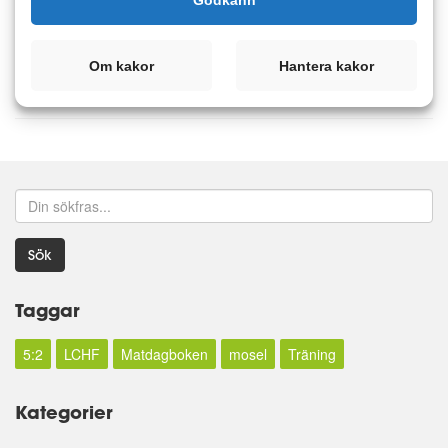
Läs mer
Kommentera
Om kakor
Hantera kakor
Sök
Taggar
5:2
LCHF
Matdagboken
mosel
Träning
Kategorier