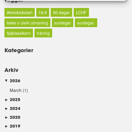
#ketokickstart
16:8
90 dagar
LCHF
lewis o clark utmaning
surdegar
surdegar.
tjejklassikern
träning
Kategorier
Arkiv
2026
►
March
(1)
►
2025
►
2024
►
2020
►
2019