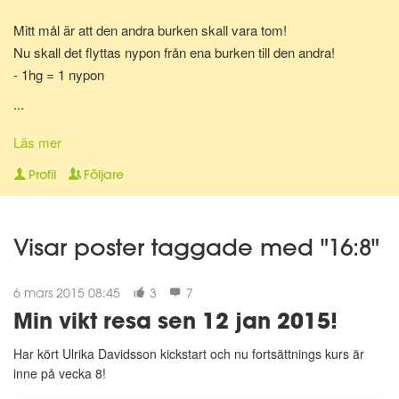
Mitt mål är att den andra burken skall vara tom!
Nu skall det flyttas nypon från ena burken till den andra!
- 1hg = 1 nypon
Totalt finns det 297 st nypon!
...
Läs mer
Profil
Följare
Visar poster taggade med "16:8"
6 mars 2015 08:45
3
7
Min vikt resa sen 12 jan 2015!
Har kört Ulrika Davidsson kickstart och nu fortsättnings kurs är
inne på vecka 8!