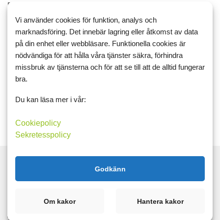
På en persons begäran så börjar jag idag att föra matdagbok
med både mat och träning!
Vi använder cookies för funktion, analys och
marknadsföring. Det innebär lagring eller åtkomst av data
Då ser man lite bättre hur allt är fördelat bättre över dagen!
på din enhet eller webbläsare. Funktionella cookies är
Dom hä...
nödvändiga för att hålla våra tjänster säkra, förhindra
missbruk av tjänsterna och för att se till att de alltid fungerar
16:8
bra.
Läs mer
Kommentera
Du kan läsa mer i vår:
Cookiepolicy
Sekretesspolicy
Godkänn
Sök
Om kakor
Hantera kakor
Taggar