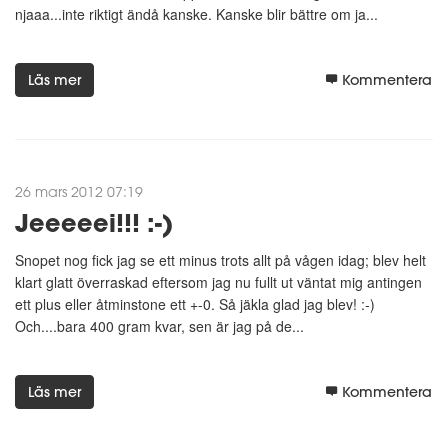
njaaa...inte riktigt ändå kanske. Kanske blir bättre om ja...
Läs mer
Kommentera
26 mars 2012 07:19
Jeeeeei!!! :-)
Snopet nog fick jag se ett minus trots allt på vågen idag; blev helt
klart glatt överraskad eftersom jag nu fullt ut väntat mig antingen
ett plus eller åtminstone ett +-0. Så jäkla glad jag blev! :-)
Och....bara 400 gram kvar, sen är jag på de...
Läs mer
Kommentera