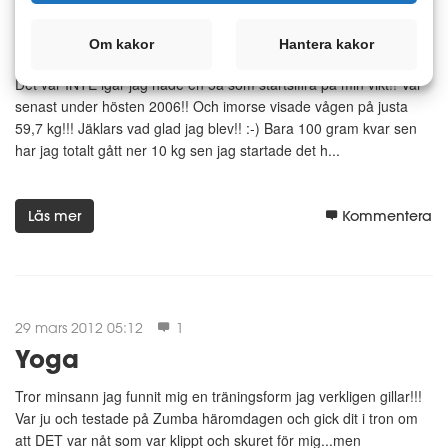
2 april 2012 07:12
1
6an utbytt mot en 5a!!!!!!!!!
Om kakor
Hantera kakor
Det var INTE igår jag hade en 5a som startsiffra på min vikt!! Var
senast under hösten 2006!! Och imorse visade vågen på justa
59,7 kg!!! Jäklars vad glad jag blev!! :-) Bara 100 gram kvar sen
har jag totalt gått ner 10 kg sen jag startade det h...
Läs mer
Kommentera
29 mars 2012 05:12
1
Yoga
Tror minsann jag funnit mig en träningsform jag verkligen gillar!!!
Var ju och testade på Zumba häromdagen och gick dit i tron om
att DET var nåt som var klippt och skuret för mig...men