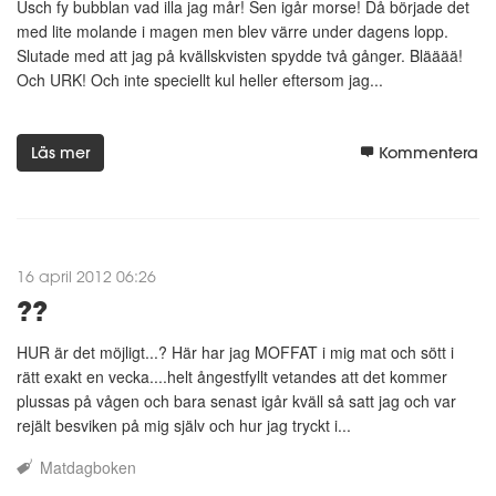
Usch fy bubblan vad illa jag mår! Sen igår morse! Då började det
med lite molande i magen men blev värre under dagens lopp.
Slutade med att jag på kvällskvisten spydde två gånger. Blääää!
Och URK! Och inte speciellt kul heller eftersom jag...
Läs mer
Kommentera
16 april 2012 06:26
??
HUR är det möjligt...? Här har jag MOFFAT i mig mat och sött i
rätt exakt en vecka....helt ångestfyllt vetandes att det kommer
plussas på vågen och bara senast igår kväll så satt jag och var
rejält besviken på mig själv och hur jag tryckt i...
Matdagboken