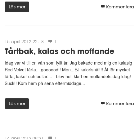
Läs mer
Kommentera
15 april 2012 22:18
1
Tårtbak, kalas och moffande
Idag var vi till en vän som fyllt år. Jag bakade med mig en kalasig
Red Velvet tårta....goooood!! Men...EJ kalorisnål!!! Åt för mycket
tårta, kakor och bullar.... - blev helt klart en moffandets dag idag!
Suck!! Kom hem på sena eftermiddage...
Läs mer
Kommentera
14 april 2012 09:21
1