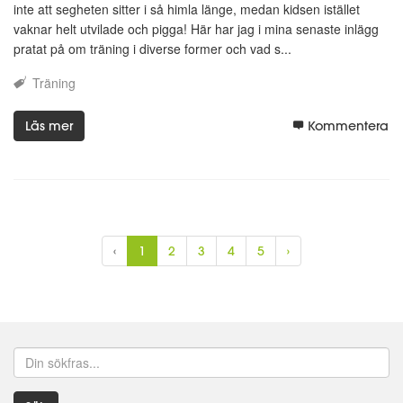
inte att segheten sitter i så himla länge, medan kidsen istället
vaknar helt utvilade och pigga! Här har jag i mina senaste inlägg
pratat på om träning i diverse former och vad s...
Träning
Läs mer
Kommentera
‹
1
2
3
4
5
›