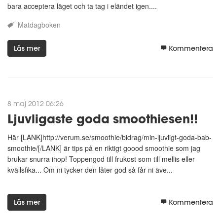
Så planen är att gå ner enligt följande:
bara acceptera läget och ta tag i eländet igen....
* Delmål 1; 64 kg. Uppnås kring mitten av mars. - Uppnått redan
Matdagboken
måndagen 27 februari med vägningsvikt: 63,9 kg!
* Delmål 2; 60 kg. Uppnås kring mitten av maj. - Uppnått redan
Läs mer
Kommentera
måndagen 2 april med vägningsvikt: 59,7 kg!
* Slutmål; 58 kg. Uppnås kring mitten / slutet av juni. - Uppnått
redan måndagen 23 april med vägningsvikt: 57,7 kg!
8 maj 2012 06:26
Midjemåttet får då även gärna ha nått en maxomkrets av cirkus
Ljuvligaste goda smoothiesen!!
85-90 cm - vore härligt om det var så! - Uppnått redan
måndagen 2 april med omkrets: 84 cm!
Här [LANK]http://verum.se/smoothie/bidrag/min-ljuvligt-goda-bab-
smoothie/[/LANK] är tips på en riktigt goood smoothie som jag
Okej, nu köööööööööör vi!!!!
brukar snurra ihop! Toppengod till frukost som till mellis eller
kvällsfika... Om ni tycker den låter god så får ni äve...
Läs mer
Kommentera