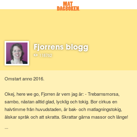
Fjorrens blogg
118762
Omstart anno 2016.
Okej, here we go, Fjorren är vem jag är: - Trebarnsmorsa,
sambo, nästan alltid glad, lycklig och tokig. Bor cirkus en
halvtimme från huvudstaden, är bak- och matlagningstokig,
älskar språk och att skratta. Skrattar gärna massor och länge!
...
Är innerligt trött på att återigen ha mitt gäddhäng kring lår och