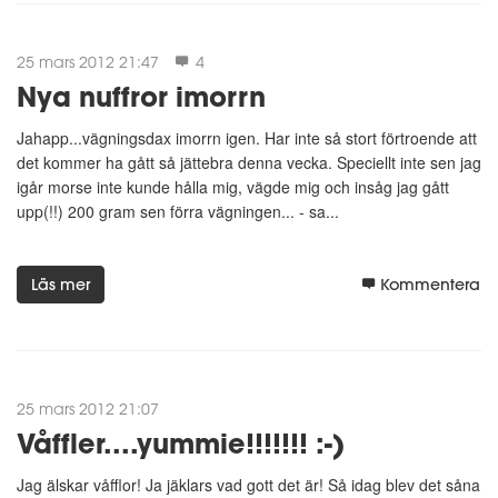
25 mars 2012 21:47
4
Nya nuffror imorrn
Jahapp...vägningsdax imorrn igen. Har inte så stort förtroende att
det kommer ha gått så jättebra denna vecka. Speciellt inte sen jag
igår morse inte kunde hålla mig, vägde mig och insåg jag gått
upp(!!) 200 gram sen förra vägningen... - sa...
Läs mer
Kommentera
25 mars 2012 21:07
Våffler....yummie!!!!!!! :-)
Jag älskar våfflor! Ja jäklars vad gott det är! Så idag blev det såna