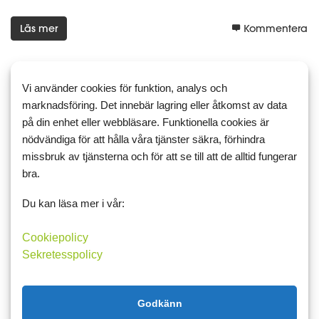
Läs mer
Kommentera
Vi använder cookies för funktion, analys och
marknadsföring. Det innebär lagring eller åtkomst av data
9 april 2012 07:08
6
på din enhet eller webbläsare. Funktionella cookies är
3 månader idag
nödvändiga för att hålla våra tjänster säkra, förhindra
Just idag har jag varit en Matdagboks-fantast i exakt 3 månader.
missbruk av tjänsterna och för att se till att de alltid fungerar
Och har verkligen gillat det här verktyget till 100%!!! Så jäkla bra
bra.
det har fungerat!! Idag är det måndag och min vägningsdag....
och Tadadaaaa....jag har sen förra veckan gått ne...
Du kan läsa mer i vår:
Cookiepolicy
Läs mer
Kommentera
Sekretesspolicy
Godkänn