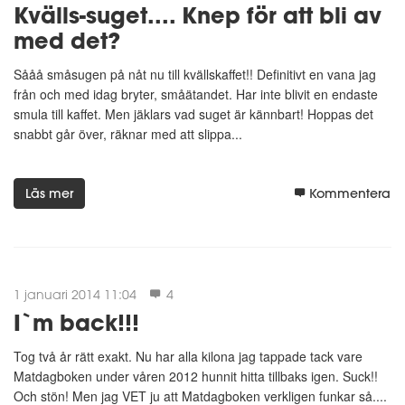
Slutmål; 58 kg. Förhoppningsvis i juni månad.
Kvälls-suget.... Knep för att bli av
Midjemåttet får en del fokus även denna gången och enligt min
med det?
egen önskan då ha nått maxomkrets omkring 85-90 cm.
Sååå småsugen på nåt nu till kvällskaffet!! Definitivt en vana jag
från och med idag bryter, småätandet. Har inte blivit en endaste
Nu KÖÖÖÖÖR vi!!! Igen!!!
smula till kaffet. Men jäklars vad suget är kännbart! Hoppas det
snabbt går över, räknar med att slippa...
--------------------------------------------------------------------------
Historik anno 2012:
Uppdatering av profil 23 april 2012:
Läs mer
Kommentera
YES!!! Idag nådde jag min målvikt; totalt 11,9 kg har tappats och
det har tagit mig exakt 3 månader och två veckor!!! Känner mig
som en ny människa!!
1 januari 2014 11:04
4
Tack för det, Matdagboken!!!
I`m back!!!
Startvikten var den 9e januari i år (2012) odrägliga 69,6 kg till
Tog två år rätt exakt. Nu har alla kilona jag tappade tack vare
mina 160 centimetrar. Räknar nu med att kämpa på för fullt och i
Matdagboken under våren 2012 hunnit hitta tillbaks igen. Suck!!
snitt gå ner 0,5 kg i veckan.
Och stön! Men jag VET ju att Matdagboken verkligen funkar så....