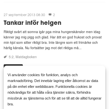
27 september 2013 08:30
2
Tankar inför helgen
Riktigt svårt att somna igår pga mina hungerskänslor men idag
känner jag mig pigg och glad. Har ätit en god frukost och provat
min kjol som sitter riktigt bra. Inte längre som ett frimärke och
härlig känsla. Nu fortsätter jag mot det riktiga må...
5:2
Matdagboken
Läs mer
Kommentera
Vi använder cookies för funktion, analys och
marknadsföring. Det innebär lagring eller åtkomst av data
på din enhet eller webbläsare. Funktionella cookies är
nödvändiga för att hålla våra tjänster säkra, förhindra
12 augusti 2013 21:22
missbruk av tjänsterna och för att se till att de alltid fungerar
Lite stressad och lätt att tappa
bra.