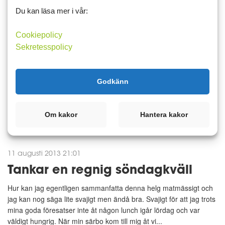
fokus
Du kan läsa mer i vår:
Lite speciell start på veckan och jag känner att jag har svårt att
hitta rätt bland maten och veta vilken metod jag ska välja.Kan
Cookiepolicy
rentav ibland bli förvirrad här av alla inlägg.Läser om någon som
Sekretesspolicy
har gått ned i vikt och jag tänker direkt att de...
LCHF
Matdagboken
Godkänn
Läs mer
Kommentera
Om kakor
Hantera kakor
11 augusti 2013 21:01
Tankar en regnig söndagkväll
Hur kan jag egentligen sammanfatta denna helg matmässigt och
jag kan nog säga lite svajigt men ändå bra. Svajigt för att jag trots
mina goda föresatser inte åt någon lunch igår lördag och var
väldigt hungrig. När min särbo kom till mig åt vi...