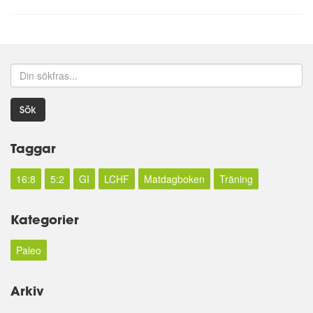
Sök
Taggar
16:8
5:2
GI
LCHF
Matdagboken
Träning
Kategorier
Paleo
Arkiv