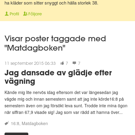
ha kläder som sitter snyggt och hålla storlek 38.
Profil
Följare
Visar poster taggade med
"Matdagboken"
11 september 2015 06:33
7
7
Jag dansade av glädje efter
vägning
Kände mig lite nervös idag eftersom det var längesedan jag
vägde mig och innan semestern samt att jag inte körde16:8 på
semestern även om jag försökt leva sunt. Trodde inte mina ögon
när siffran 67,9 visade sig! Jag som var rädd att hamna över...
16:8
Matdagboken